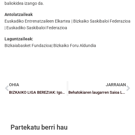
baliokidea izango da.
Antolatzaileak
Euskadiko Entrenatzaileen Elkartea | Bizkaiko Saskibaloi Federazioa
| Euskadiko Saskibaloi Federazioa
Laguntzaileak:
Bizkaiabasket Fundazioa| Bizkaiko Foru Aldundia
OHIA
JARRAIAN
BIZKAIKO LIGA BEREZIAK: Igoerako eta jaitsierako kruzeak erabakita daude
Behatokiaren laugarren Saioa Lehiaketei zuzendua
Partekatu berri hau