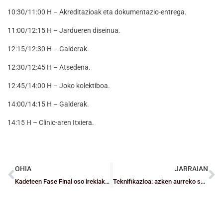
10:30/11:00 H – Akreditazioak eta dokumentazio-entrega.
11:00/12:15 H – Jardueren diseinua.
12:15/12:30 H – Galderak.
12:30/12:45 H – Atsedena.
12:45/14:00 H – Joko kolektiboa.
14:00/14:15 H – Galderak.
14:15 H – Clinic-aren Itxiera.
OHIA
JARRAIAN
Kadeteen Fase Final oso irekiak espero dira asteburu honetarako
Teknifikazioa: azken aurreko sesioa eta Topaketa berria