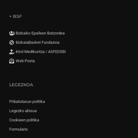
+ BSF
Bizkaiko Epaileen Batzordea
BizkaiaBasket Fundazioa
Kirol Medikuntza / ASFEDEBI
Web Posta
LEGEZKOA
Pribatutasun politika
Legezko abisua
Cookieen politika
Formulario