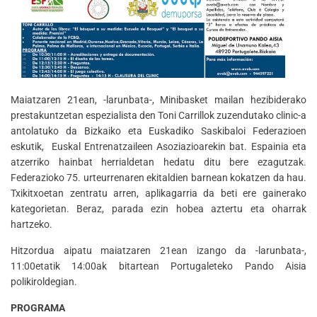
Maiatzaren 21ean, -larunbata-, Minibasket mailan hezibiderako
prestakuntzetan espezialista den Toni Carrillok zuzendutako clinic-a
antolatuko da Bizkaiko eta Euskadiko Saskibaloi Federazioen
eskutik, Euskal Entrenatzaileen Asoziazioarekin bat. Espainia eta
atzerriko hainbat herrialdetan hedatu ditu bere ezagutzak.
Federazioko 75. urteurrenaren ekitaldien barnean kokatzen da hau.
Txikitxoetan zentratu arren, aplikagarria da beti ere gainerako
kategorietan. Beraz, parada ezin hobea aztertu eta oharrak
hartzeko.
Hitzordua aipatu maiatzaren 21ean izango da -larunbata-,
11:00etatik 14:00ak bitartean Portugaleteko Pando Aisia
polikiroldegian.
PROGRAMA