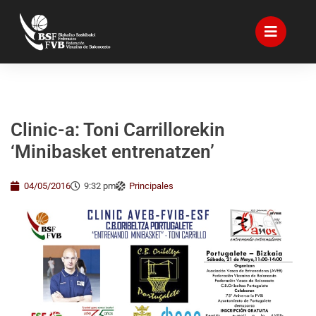
Clinic-a: Toni Carrillorekin
‘Minibasket entrenatzen’
04/05/2016
9:32 pm
Principales