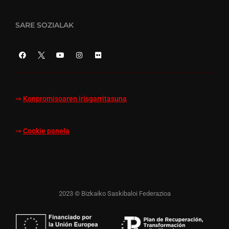
SARE SOZIALAK
⇒
Konpromisoaren irisgarritasuna
⇒
Cookie panela
2023 © Bizkaiko Saskibaloi Federazioa