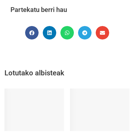
Partekatu berri hau
Lotutako albisteak