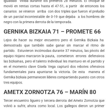
igualdad vivida durante los primeros 28 minutos. El choque se
movió en rentas cortas hasta el 47-51, a partir de entonces los
canarios se vinieron arriba con dos triples que fueron el preludio
de un parcial incontestable de 0-19 que dejaba a los hombres de
negro con la primera derrota de la temporada.
GERNIKA BIZKAIA 71 – PROMETE 66
Lejos de hacer su mejor encuentro pero el Gernika Bizkaia ha
demostrado que también sabe ganar sin marcar el ritmo de
partido. Estuvieron incómodas durante 37 minutos, las pívots del
equipo riojano marcaron la pauta, cometieron errores defensivos
las bizkainas, pero el talento individual les mantuvo en el partido y
en el momento clave Gisela Vega capturó dos rebotes ofensivos
fundamentales para apuntarse la victoria. De esta manera el
Gernika bizkaia permanecen líderes compartiendo puesto con otros
tres equipos.
AMETX ZORNOTZA 76 – MARÍN 80
Tercer encuentro liguero y tercera derrota del Ametx Zornotza que
volvió a sufrir, ahora como local. Los gallegos dieron un primer