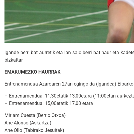
Igande berri bat aurretik eta lan saio berri bat haur eta kade
bizkaitar.
EMAKUMEZKO HAURRAK
Entrenamendua Azaroaren 27an egingo da (Igandea) Eibarko La
– Entrenamendua: 11,30etatik 13,00etara (11:00etan aurkeztu
– Entrenamendua: 15,00etatik 17,00 etara
Miriam Cuesta (Berrio Otxoa)
Ane Alonso (Askartza)
Ane Ollo (Tabirako Jesuitak)