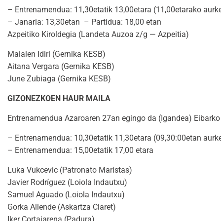
– Entrenamendua: 11,30etatik 13,00etara (11,00etarako aurkez
– Janaria: 13,30etan – Partidua: 18,00 etan
Azpeitiko Kiroldegia (Landeta Auzoa z/g — Azpeitia)
Maialen Idiri (Gernika KESB)
Aitana Vergara (Gernika KESB)
June Zubiaga (Gernika KESB)
GIZONEZKOEN HAUR MAILA
Entrenamendua Azaroaren 27an egingo da (Igandea) Eibarko La
– Entrenamendua: 10,30etatik 11,30etara (09,30:00etan aurke
– Entrenamendua: 15,00etatik 17,00 etara
Luka Vukcevic (Patronato Maristas)
Javier Rodríguez (Loiola Indautxu)
Samuel Aguado (Loiola Indautxu)
Gorka Allende (Askartza Claret)
Iker Cortajarena (Padura)