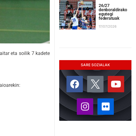
26/27
denboraldirako
egutegi
federatuak
17/07/2026
itar eta soilik 7 kadete
SARE SOZIALAK
aioarekin: