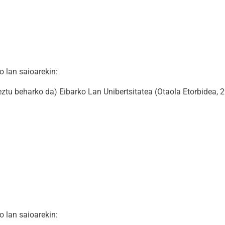
 lan saioarekin:
tu beharko da) Eibarko Lan Unibertsitatea (Otaola Etorbidea, 2
 lan saioarekin: