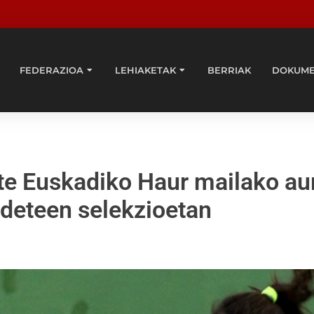
FEDERAZIOA
LEHIAKETAK
BERRIAK
DOKUM
ute Euskadiko Haur mailako au
adeteen selekzioetan