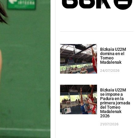
Bizkaia U22M
domina en el
Torneo
Madalenak
24/07/2026
Bizkaia U22M
se impone a
Padura en la
primera jornada
del Torneo
Madalenak
2026
21/07/2026