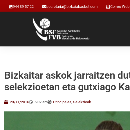
944 39 57 22
secretaria@bizkaiabasket.com
Correo Web
Bizkaitar askok jarraitzen d
selekzioetan eta gutxiago K
23/11/2016
6:32 am
Principales
,
Selekzioak