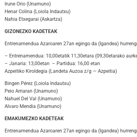
Irune Orio (Unamuno)
Henar Colina (Loiola Indautxu)
Nahia Etxegarai (Askartza)
GIZONEZKO KADETEAK
Entrenamendua Azaroaren 27an egingo da (Igandea) hurrengo
– Entrenamendua: 10,00etatik 11,30etara (09,30etarako aurkez
– Janaria: 13,00etan – Partidua: 16,00 etan
Azpeitiko Kiroldegia (Landeta Auzoa z/g — Azpeitia)
Bingen Pérez (Loiola Indautxu)
Peio Arriaran (Unamuno)
Nahuel Del Val (Unamuno)
Alvaro Mendia (Unamuno)
EMAKUMEZKO KADETEAK
Entrenamendua Azaroaren 27an egingo da (Igandea) hurrengo