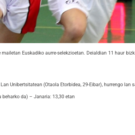
te mailetan Euskadiko aurre-selekzioetan. Deialdian 11 haur bizka
n Unibertsitatean (Otaola Etorbidea, 29-Eibar), hurrengo lan s
 beharko da) – Janaria: 13,30 etan