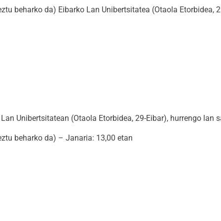
tu beharko da) Eibarko Lan Unibertsitatea (Otaola Etorbidea, 2
n Unibertsitatean (Otaola Etorbidea, 29-Eibar), hurrengo lan s
ztu beharko da) – Janaria: 13,00 etan