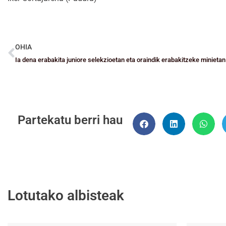
OHIA
Ia dena erabakita juniore selekzioetan eta oraindik erabakitzeke minietan
Partekatu berri hau
Lotutako albisteak