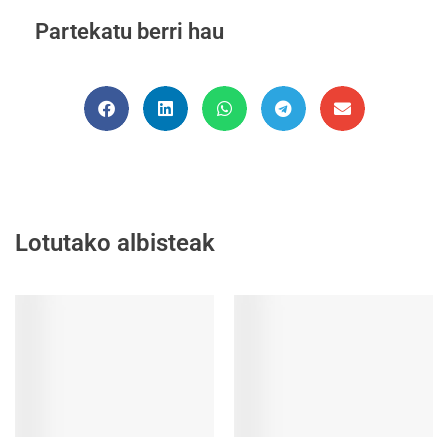
Partekatu berri hau
Lotutako albisteak