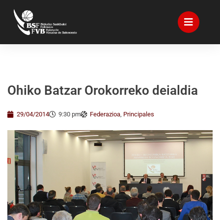
Ohiko Batzar Orokorreko deialdia
29/04/2014
9:30 pm
Federazioa
,
Principales