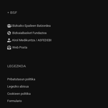
+ BSF
Bizkaiko Epaileen Batzordea
BizkaiaBasket Fundazioa
Kirol Medikuntza / ASFEDEBI
Web Posta
LEGEZKOA
Pribatutasun politika
Legezko abisua
Cookieen politika
Formulario