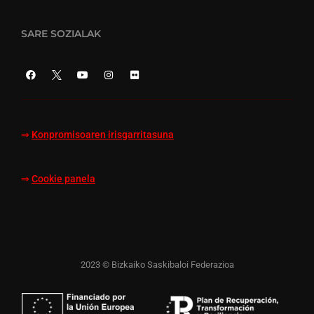
SARE SOZIALAK
⇒
Konpromisoaren irisgarritasuna
⇒
Cookie panela
2023 © Bizkaiko Saskibaloi Federazioa