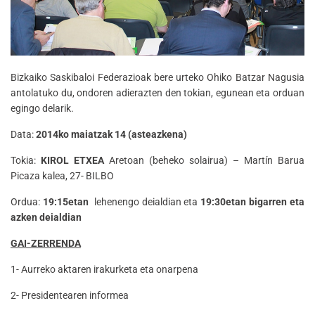
Bizkaiko Saskibaloi Federazioak bere urteko Ohiko Batzar Nagusia
antolatuko du, ondoren adierazten den tokian, egunean eta orduan
egingo delarik.
Data:
2014ko maiatzak 14 (asteazkena)
Tokia:
KIROL ETXEA
Aretoan (beheko solairua) – Martín Barua
Picaza kalea, 27- BILBO
Ordua:
19:15etan
lehenengo deialdian eta
19:30etan
bigarren eta
azken deialdian
GAI-ZERRENDA
1- Aurreko aktaren irakurketa eta onarpena
2- Presidentearen informea