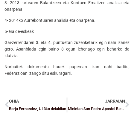
3- 2013. urtearen Balantzeen eta Kontuen Emaitzen analisia eta
onarpena.
4- 2014ko Aurrekontuaren analisia eta onarpena.
5- Galde-eskeak
Gai-zerrendaren 3. eta 4. puntuetan zuzenketarik egin nahi izanez
gero, Asanblada egin baino 8 egun lehenago egin beharko da
idatziz.
Norbaitek dokumentu hauek paperean izan nahi baditu,
Federazioan izango ditu eskuragarri.
OHIA
JARRAIAN
Borja Fernandez, U13ko deialdian
Minietan San Pedro Apostol B eta Aurre-minietan Boskozaleak Aste Santuko II. 3×3 Torneoko txapeldunak