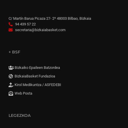
C/ Martín Barua Picaza 27- 2º 48003 Bilbao, Bizkaia
94 439 57 22
secretaria@bizkaiabasket.com
+ BSF
Bizkaiko Epaileen Batzordea
BizkaiaBasket Fundazioa
Kirol Medikuntza / ASFEDEBI
Web Posta
LEGEZKOA