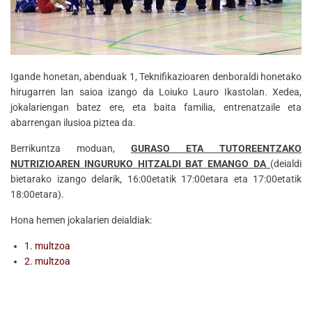
Igande honetan, abenduak 1, Teknifikazioaren denboraldi honetako
hirugarren lan saioa izango da Loiuko Lauro Ikastolan. Xedea,
jokalariengan batez ere, eta baita familia, entrenatzaile eta
abarrengan ilusioa piztea da.
Berrikuntza moduan,
GURASO ETA TUTOREENTZAKO
NUTRIZIOAREN INGURUKO HITZALDI BAT EMANGO DA
(deialdi
bietarako izango delarik, 16:00etatik 17:00etara eta 17:00etatik
18:00etara).
Hona hemen jokalarien deialdiak:
1. multzoa
2. multzoa