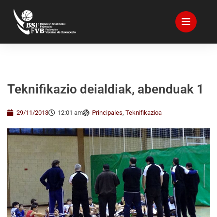
Teknifikazio deialdiak, abenduak 1
29/11/2013
12:01 am
Principales
,
Teknifikazioa