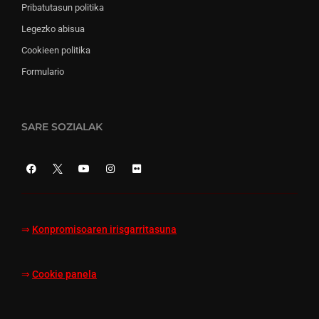
Pribatutasun politika
Legezko abisua
Cookieen politika
Formulario
SARE SOZIALAK
⇒
Konpromisoaren irisgarritasuna
⇒
Cookie panela