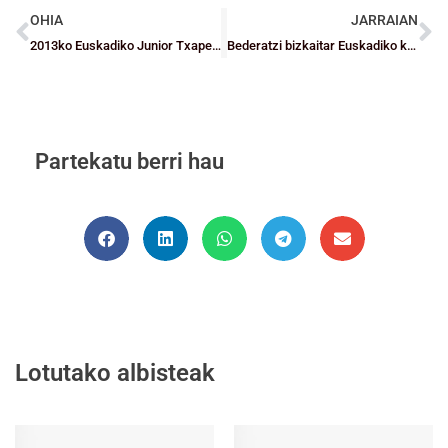
OHIA
JARRAIAN
2013ko Euskadiko Junior Txapelketa: ordutegia eta deialdiak
Bederatzi bizkaitar Euskadiko kadete selekzioetan
Partekatu berri hau
Lotutako albisteak