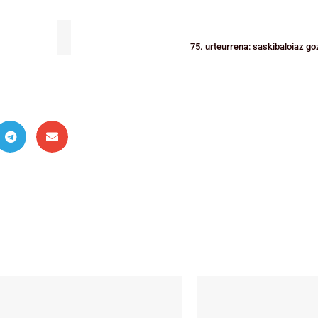
75. urteurrena: saskibaloiaz g