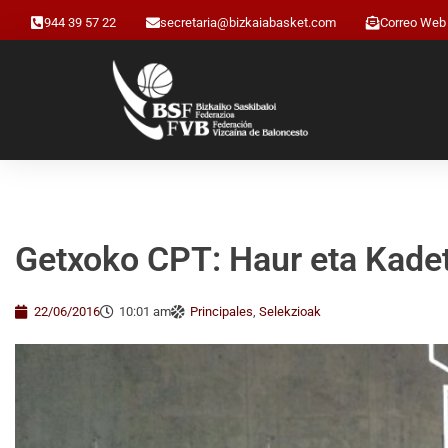
944 39 57 22
secretaria@bizkaiabasket.com
Correo Web
Getxoko CPT: Haur eta Kadet
22/06/2016
10:01 am
Principales
,
Selekzioak