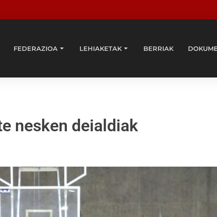
FEDERAZIOA
LEHIAKETAK
BERRIAK
DOKUM
e nesken deialdiak