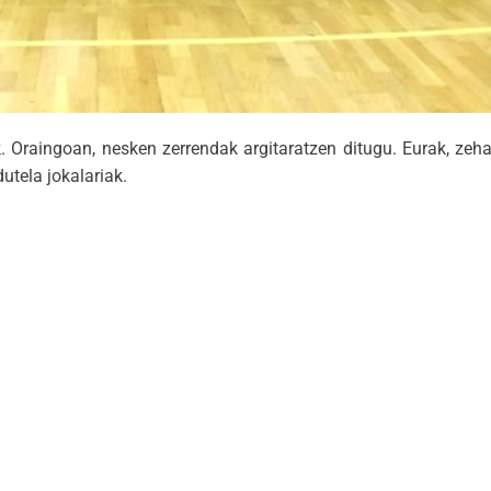
Oraingoan, nesken zerrendak argitaratzen ditugu. Eurak, zehazk
utela jokalariak.