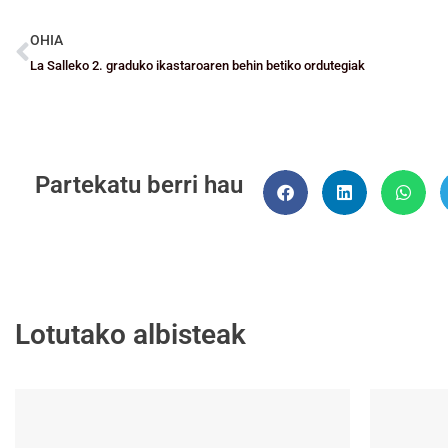
OHIA
La Salleko 2. graduko ikastaroaren behin betiko ordutegiak
Partekatu berri hau
Lotutako albisteak