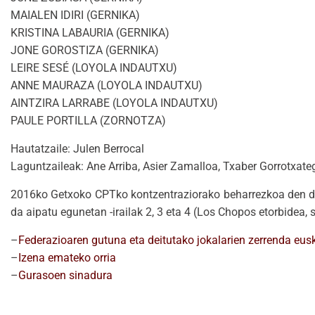
MAIALEN IDIRI (GERNIKA)
KRISTINA LABAURIA (GERNIKA)
JONE GOROSTIZA (GERNIKA)
LEIRE SESÉ (LOYOLA INDAUTXU)
ANNE MAURAZA (LOYOLA INDAUTXU)
AINTZIRA LARRABE (LOYOLA INDAUTXU)
PAULE PORTILLA (ZORNOTZA)
Hautatzaile: Julen Berrocal
Laguntzaileak: Ane Arriba, Asier Zamalloa, Txaber Gorrotxateg
2016ko Getxoko CPTko kontzentraziorako beharrezkoa den dok
da aipatu egunetan -irailak 2, 3 eta 4 (Los Chopos etorbidea, 
–
Federazioaren gutuna eta deitutako jokalarien zerrenda eus
–
Izena emateko orria
–
Gurasoen sinadura