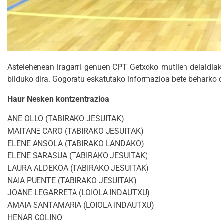
Astelehenean iragarri genuen CPT Getxoko mutilen deialdiak. 
bilduko dira. Gogoratu eskatutako informazioa bete beharko d
Haur Nesken kontzentrazioa
ANE OLLO (TABIRAKO JESUITAK)
MAITANE CARO (TABIRAKO JESUITAK)
ELENE ANSOLA (TABIRAKO LANDAKO)
ELENE SARASUA (TABIRAKO JESUITAK)
LAURA ALDEKOA (TABIRAKO JESUITAK)
NAIA PUENTE (TABIRAKO JESUITAK)
JOANE LEGARRETA (LOIOLA INDAUTXU)
AMAIA SANTAMARIA (LOIOLA INDAUTXU)
HENAR COLINO