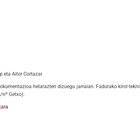
i eta Aitor Cortazar
umentazioa helarazten dizuegu jarraian. Fadurako kirol-tekni
s/nº Getxo).
kara