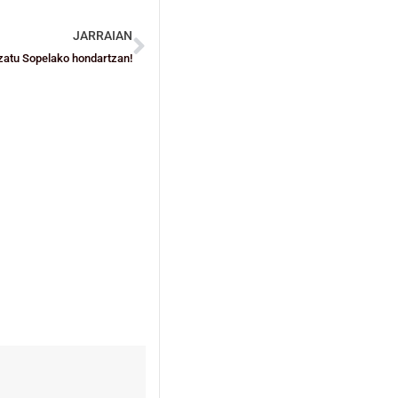
JARRAIAN
ozatu Sopelako hondartzan!