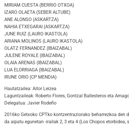
MIRIAM CUESTA (BERRIO OTXOA)
IZARO OLAETA (SEBER ALTUBE)
ANE ALONSO (ASKARTZA)
NAHIA ETXEGARAI (ASKARTZA)
JUNE RUIZ (LAURO IKASTOLA)
ARIANA MOLINOS (LAURO IKASTOLA)
OLATZ FERNANDEZ (IBAIZABAL)
JULENE ROYALE (IBAIZABAL)
OLAIA ARENAS (IBAIZABAL)
LUA ELORRIAGA (IBAIZABAL)
IRUNE ORIO (CP MENDIA)
Hautatzailea: Aitor Leizea
Laguntzaileak: Roberto Flores, Gontzal Ballesteros eta Amago
Delegatua: Javier Rodeño
2016ko Getxoko CPTko kontzentraziorako beharrezkoa den dok
da aipatu egunetan -irailak 2, 3 eta 4 (Los Chopos etorbidea, 