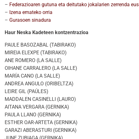
–
Federazioaren gutuna eta deitutako jokalarien zerrenda eu
–
Izena emateko orria
–
Gurasoen sinadura
Haur Neska Kadeteen kontzentrazioa
PAULE BASOZABAL (TABIRAKO)
MIREIA ELEXPE (TABIRAKO)
ANE ROMERO (LA SALLE)
OIHANE CARRALERO (LA SALLE)
MARÍA CANO (LA SALLE)
ANDREA ANGULO (ORIBELTZA)
LEIRE GIL (PAÚLES)
MADDALEN CASINELLI (LAURO)
AITANA VERGARA (GERNIKA)
PAULA LLANO (GERNIKA)
ESTHER OAR-ARTETA (GERNIKA)
GARAZI ABERASTURI (GERNIKA)
JUNE ZUBIAGA (GERNIKA)