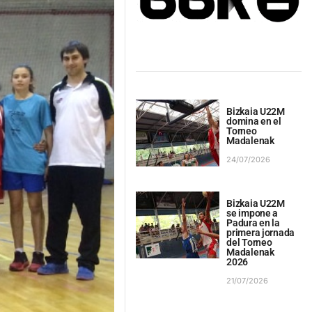
Bizkaia U22M
domina en el
Torneo
Madalenak
24/07/2026
Bizkaia U22M
se impone a
Padura en la
primera jornada
del Torneo
Madalenak
2026
21/07/2026