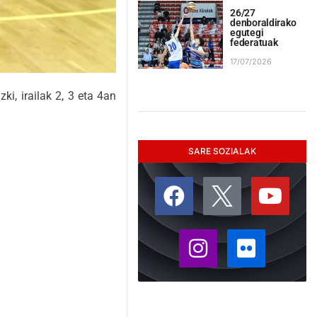
26/27
denboraldirako
egutegi
federatuak
17/07/2026
i, irailak 2, 3 eta 4an
SARE SOZIALAK