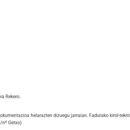
ia Rekero.
umentazioa helarazten dizuegu jarraian. Fadurako kirol-tekni
s/nº Getxo)