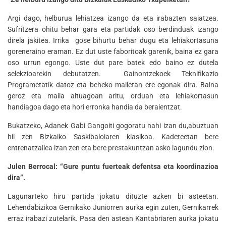
Argi dago, helburua lehiatzea izango da eta irabazten saiatzea.
Sufritzera ohitu behar gara eta partidak oso berdinduak izango
direla jakitea. Irrika gose bihurtu behar dugu eta lehiakortasuna
goreneraino eraman. Ez dut uste faboritoak garenik, baina ez gara
oso urrun egongo. Uste dut pare batek edo baino ez dutela
selekzioarekin debutatzen. Gainontzekoek Teknifikazio
Programetatik datoz eta beheko mailetan ere egonak dira. Baina
geroz eta maila altuagoan aritu, orduan eta lehiakortasun
handiagoa dago eta hori erronka handia da beraientzat.
Bukatzeko, Adanek Gabi Gangoiti gogoratu nahi izan du,abuztuan
hil zen Bizkaiko Saskibaloiaren klasikoa. Kadeteetan bere
entrenatzailea izan zen eta bere prestakuntzan asko lagundu zion.
Julen Berrocal: “Gure puntu fuerteak defentsa eta koordinazioa
dira”.
Lagunarteko hiru partida jokatu dituzte azken bi asteetan.
Lehendabizikoa Gernikako Juniorren aurka egin zuten, Gernikarrek
erraz irabazi zutelarik. Pasa den astean Kantabriaren aurka jokatu