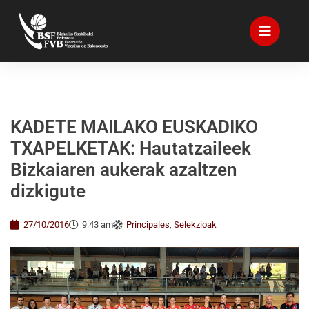
KADETE MAILAKO EUSKADIKO
TXAPELKETAK: Hautatzaileek
Bizkaiaren aukerak azaltzen
dizkigute
27/10/2016
9:43 am
Principales
,
Selekzioak