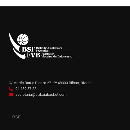
C/ Martín Barua Picaza 27- 2º 48003 Bilbao, Bizkaia
94 439 57 22
secretaria@bizkaiabasket.com
+ BSF