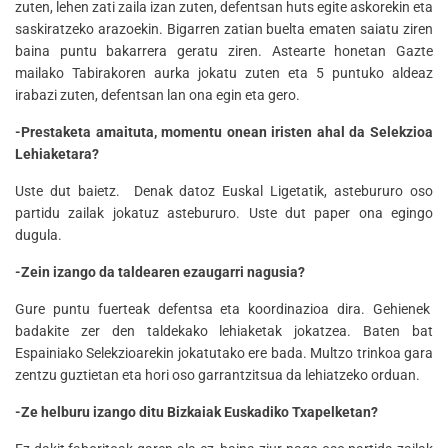
zuten, lehen zati zaila izan zuten, defentsan huts egite askorekin eta
saskiratzeko arazoekin. Bigarren zatian buelta ematen saiatu ziren
baina puntu bakarrera geratu ziren. Astearte honetan Gazte
mailako Tabirakoren aurka jokatu zuten eta 5 puntuko aldeaz
irabazi zuten, defentsan lan ona egin eta gero.
-Prestaketa amaituta, momentu onean iristen ahal da Selekzioa
Lehiaketara?
Uste dut baietz. Denak datoz Euskal Ligetatik, astebururo oso
partidu zailak jokatuz astebururo. Uste dut paper ona egingo
dugula.
-Zein izango da taldearen ezaugarri nagusia?
Gure puntu fuerteak defentsa eta koordinazioa dira. Gehienek
badakite zer den taldekako lehiaketak jokatzea. Baten bat
Espainiako Selekzioarekin jokatutako ere bada. Multzo trinkoa gara
zentzu guztietan eta hori oso garrantzitsua da lehiatzeko orduan.
-Ze helburu izango ditu Bizkaiak Euskadiko Txapelketan?