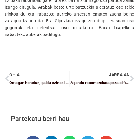
Ez dakit faboritoak garen ala ez, baina ziur nago oso partida zailak
izango ditugula. Arabak beste urte batzuekin alderatuz oso talde
trinkoa du eta irabaztea aurreko urteetan ematen zuena baino
zailagoa izango da. Eta Gipuzkoa ezagutzen dugu, erasoan oso
gogorrak eta defentsan oso oldarkorra. Baian txapelketa
irabazteko aukerak baditugu.
OHIA
JARRAIAN
Ostegun honetan, galdu ezinezko hitzordua dute Eskola Laguntzaileek
Agenda recomendada para el fin de semana
Partekatu berri hau