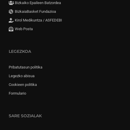
Bizkaiko Epaileen Batzordea
BizkaiaBasket Fundazioa
Kirol Medikuntza / ASFEDEBI
Web Posta
LEGEZKOA
Pribatutasun politika
Legezko abisua
Cookieen politika
Formulario
SARE SOZIALAK