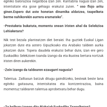
eginiko balorazioa negatiboa izan zen. Kantabria nagusi izan zen,
intentsitate eta gose gehiago erakutsi zuten.
“ oso flojo aritu
ginen.Espero dut aste honetan dinamika aldatzea, txapelketa
berme nahikorekin aurrera eramateko”.
-Prestaketa bukatuta, momentu onean iristen ahal da Selekzioa
Lehiaketara?
Nik test bezala planteatzen diet beraiei. Iha guztiek Euskal Ligan
jokatzen dute eta astero Gipuzkoako eta Arabako taldeen aurka
jokatzen dute. Topera daudela erakutsi behar dute, izan ere gero
Euskadiko Selekzioen txanda izango da eta ikustea bertara nortzuk
iristen diren aukerekin.
-Zein izango da taldearen ezaugarri nagusia?
Talentua. Zailtasun batzuk ditugu gainditzeko, besteak beste lana
egiteko gaitasuna, intentsitatea eta kontzentrazioa, baina
momentuz taldearen talentua aprobetxatu behar dugu.
-Ze helburu izango ditu Bizkaiak Euskadiko Txapelketan?