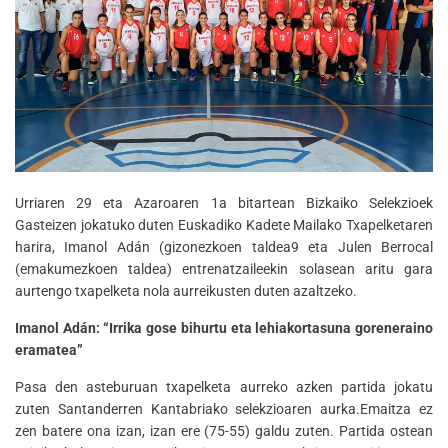
Urriaren 29 eta Azaroaren 1a bitartean Bizkaiko Selekzioek
Gasteizen jokatuko duten Euskadiko Kadete Mailako Txapelketaren
harira, Imanol Adán (gizonezkoen taldea9 eta Julen Berrocal
(emakumezkoen taldea) entrenatzaileekin solasean aritu gara
aurtengo txapelketa nola aurreikusten duten azaltzeko.
Imanol Adán: “Irrika gose bihurtu eta lehiakortasuna goreneraino
eramatea”
Pasa den asteburuan txapelketa aurreko azken partida jokatu
zuten Santanderren Kantabriako selekzioaren aurka.Emaitza ez
zen batere ona izan, izan ere (75-55) galdu zuten. Partida ostean