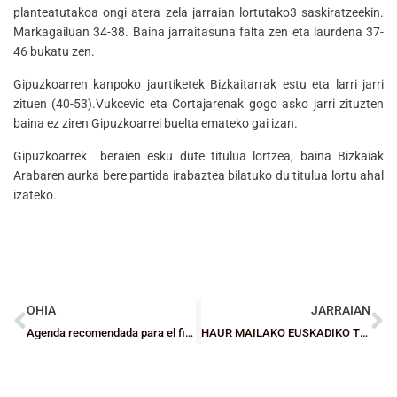
planteatutakoa ongi atera zela jarraian lortutako3 saskiratzeekin.
Markagailuan 34-38. Baina jarraitasuna falta zen eta laurdena 37-
46 bukatu zen.
Gipuzkoarren kanpoko jaurtiketek Bizkaitarrak estu eta larri jarri
zituen (40-53).Vukcevic eta Cortajarenak gogo asko jarri zituzten
baina ez ziren Gipuzkoarrei buelta emateko gai izan.
Gipuzkoarrek beraien esku dute titulua lortzea, baina Bizkaiak
Arabaren aurka bere partida irabaztea bilatuko du titulua lortu ahal
izateko.
OHIA
JARRAIAN
Agenda recomendada para el fin de semana
HAUR MAILAKO EUSKADIKO TXAPELKETA: Emakumezkoek lehen garaipena