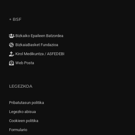
+ BSF
Bizkaiko Epaileen Batzordea
BizkaiaBasket Fundazioa
Kirol Medikuntza / ASFEDEBI
Web Posta
LEGEZKOA
Pribatutasun politika
Legezko abisua
Cookieen politika
Formulario