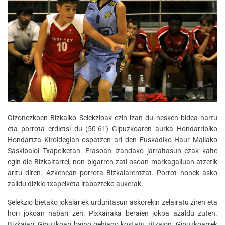
Gizonezkoen Bizkaiko Selekzioak ezin izan du nesken bidea hartu
eta porrota erdietsi du (50-61) Gipuzkoaren aurka Hondarribiko
Hondartza Kiroldegian ospatzen ari den Euskadiko Haur Mailako
Saskibaloi Txapelketan. Erasoan izandako jarraitasun ezak kalte
egin die Bizkaitarrei, non bigarren zati osoan markagailuan atzetik
aritu diren. Azkenean porrota Bizkaiarentzat. Porrot honek asko
zaildu dizkio txapelketa irabazteko aukerak.
Selekzio bietako jokalariek urduritasun askorekin zelairatu ziren eta
hori jokoan nabari zen. Pixkanaka beraien jokoa azaldu zuten.
Bizkaiari, Gipuzkoari baino gehiago kostatu zitzaion. Gipuzkoarrek