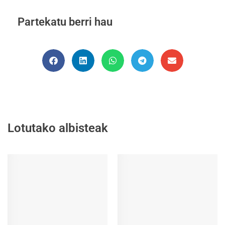
Partekatu berri hau
Lotutako albisteak