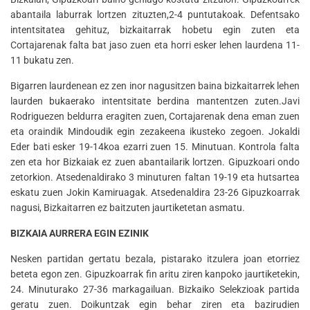
abantaila laburrak lortzen zituzten,2-4 puntutakoak. Defentsako
intentsitatea gehituz, bizkaitarrak hobetu egin zuten eta
Cortajarenak falta bat jaso zuen eta horri esker lehen laurdena 11-
11 bukatu zen.
Bigarren laurdenean ez zen inor nagusitzen baina bizkaitarrek lehen
laurden bukaerako intentsitate berdina mantentzen zuten.Javi
Rodriguezen beldurra eragiten zuen, Cortajarenak dena eman zuen
eta oraindik Mindoudik egin zezakeena ikusteko zegoen. Jokaldi
Eder bati esker 19-14koa ezarri zuen 15. Minutuan. Kontrola falta
zen eta hor Bizkaiak ez zuen abantailarik lortzen. Gipuzkoari ondo
zetorkion. Atsedenaldirako 3 minuturen faltan 19-19 eta hutsartea
eskatu zuen Jokin Kamiruagak. Atsedenaldira 23-26 Gipuzkoarrak
nagusi, Bizkaitarren ez baitzuten jaurtiketetan asmatu.
BIZKAIA AURRERA EGIN EZINIK
Nesken partidan gertatu bezala, pistarako itzulera joan etorriez
beteta egon zen. Gipuzkoarrak fin aritu ziren kanpoko jaurtiketekin,
24. Minuturako 27-36 markagailuan. Bizkaiko Selekzioak partida
geratu zuen. Doikuntzak egin behar ziren eta bazirudien