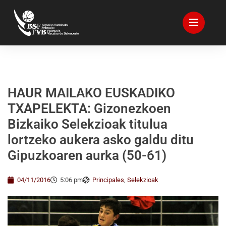
HAUR MAILAKO EUSKADIKO
TXAPELEKTA: Gizonezkoen
Bizkaiko Selekzioak titulua
lortzeko aukera asko galdu ditu
Gipuzkoaren aurka (50-61)
04/11/2016
5:06 pm
Principales
,
Selekzioak