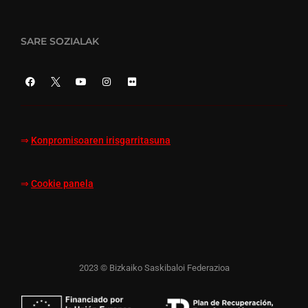
SARE SOZIALAK
⇒
Konpromisoaren irisgarritasuna
⇒
Cookie panela
2023 © Bizkaiko Saskibaloi Federazioa