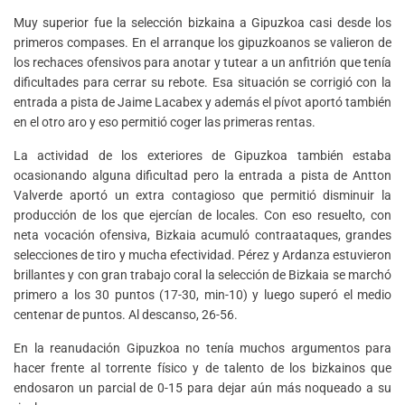
Muy superior fue la selección bizkaina a Gipuzkoa casi desde los
primeros compases. En el arranque los gipuzkoanos se valieron de
los rechaces ofensivos para anotar y tutear a un anfitrión que tenía
dificultades para cerrar su rebote. Esa situación se corrigió con la
entrada a pista de Jaime Lacabex y además el pívot aportó también
en el otro aro y eso permitió coger las primeras rentas.
La actividad de los exteriores de Gipuzkoa también estaba
ocasionando alguna dificultad pero la entrada a pista de Antton
Valverde aportó un extra contagioso que permitió disminuir la
producción de los que ejercían de locales. Con eso resuelto, con
neta vocación ofensiva, Bizkaia acumuló contraataques, grandes
selecciones de tiro y mucha efectividad. Pérez y Ardanza estuvieron
brillantes y con gran trabajo coral la selección de Bizkaia se marchó
primero a los 30 puntos (17-30, min-10) y luego superó el medio
centenar de puntos. Al descanso, 26-56.
En la reanudación Gipuzkoa no tenía muchos argumentos para
hacer frente al torrente físico y de talento de los bizkainos que
endosaron un parcial de 0-15 para dejar aún más noqueado a su