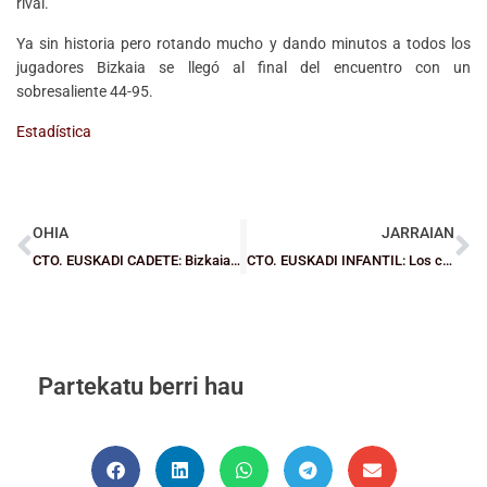
rival.
Ya sin historia pero rotando mucho y dando minutos a todos los
jugadores Bizkaia se llegó al final del encuentro con un
sobresaliente 44-95.
Estadística
OHIA
JARRAIAN
CTO. EUSKADI CADETE: Bizkaia controla en chicos y cede en chicas
CTO. EUSKADI INFANTIL: Los chicos se jugarán el título contra Araba y las chicas el subcampeonato
Partekatu berri hau