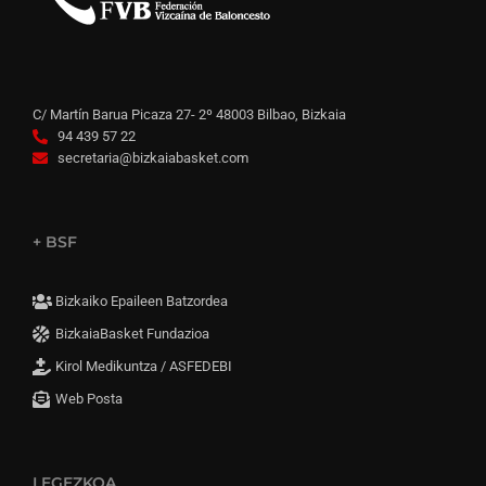
C/ Martín Barua Picaza 27- 2º 48003 Bilbao, Bizkaia
94 439 57 22
secretaria@bizkaiabasket.com
+ BSF
Bizkaiko Epaileen Batzordea
BizkaiaBasket Fundazioa
Kirol Medikuntza / ASFEDEBI
Web Posta
LEGEZKOA