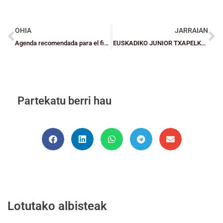
OHIA
JARRAIAN
Agenda recomendada para el fin de semana
EUSKADIKO JUNIOR TXAPELKETA: Bizkaitarrek markagailuari buelta eman diote Euskadiko Txapeldun bilakatuz (74-68)
Partekatu berri hau
Lotutako albisteak