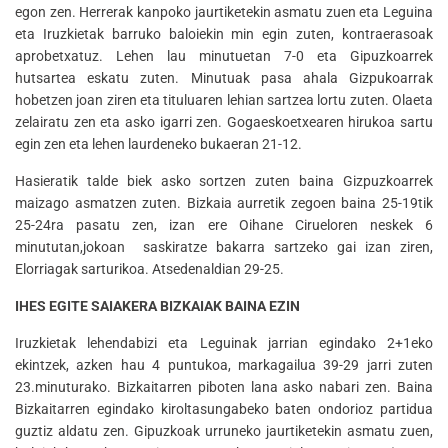
egon zen. Herrerak kanpoko jaurtiketekin asmatu zuen eta Leguina
eta Iruzkietak barruko baloiekin min egin zuten, kontraerasoak
aprobetxatuz. Lehen lau minutuetan 7-0 eta Gipuzkoarrek
hutsartea eskatu zuten. Minutuak pasa ahala Gizpukoarrak
hobetzen joan ziren eta tituluaren lehian sartzea lortu zuten. Olaeta
zelairatu zen eta asko igarri zen. Gogaeskoetxearen hirukoa sartu
egin zen eta lehen laurdeneko bukaeran 21-12.
Hasieratik talde biek asko sortzen zuten baina Gizpuzkoarrek
maizago asmatzen zuten. Bizkaia aurretik zegoen baina 25-19tik
25-24ra pasatu zen, izan ere Oihane Cirueloren neskek 6
minututan,jokoan saskiratze bakarra sartzeko gai izan ziren,
Elorriagak sarturikoa. Atsedenaldian 29-25.
IHES EGITE SAIAKERA BIZKAIAK BAINA EZIN
Iruzkietak lehendabizi eta Leguinak jarrian egindako 2+1eko
ekintzek, azken hau 4 puntukoa, markagailua 39-29 jarri zuten
23.minuturako. Bizkaitarren piboten lana asko nabari zen. Baina
Bizkaitarren egindako kiroltasungabeko baten ondorioz partidua
guztiz aldatu zen. Gipuzkoak urruneko jaurtiketekin asmatu zuen,