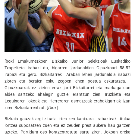
[box] Emakumezkoen Bizkaiko Junior Selekzioak Euskadiko
Txapelketa irabazi du, bigarren jardunaldien Gipuzkoari 58-52
irabazi eta gero. Bizkaitarrek Arabari lehen jardunaldia irabazi
zioten eta beraien esku zegoen lehen postua eskuratzea.
Gipuzkoarrak ez zieten erraz jarri Bizkaitarrei eta markagailuan
aldea sartzeko ahalegin guztiei erantzun zien. Iruzkieta eta
Leguinaren jokoak eta Herreraren asmatzeak erabakigarriak izan
ziren Bizkaitarrentzat. [/box]
Bizkaia gauzak argi zituela irten zen kantxara. Irabazteak titulua
lortzea suposatzen zuen eta ez zeuden prest aukera hau galtzen
uzteko. Partidura oso kontzentratuta sartu ziren. Jokoan oreka