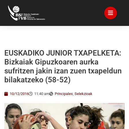
EUSKADIKO JUNIOR TXAPELKETA:
Bizkaiak Gipuzkoaren aurka
sufritzen jakin izan zuen txapeldun
bilakatzeko (58-52)
10/12/2016
11:40 am
Principales
,
Selekzioak