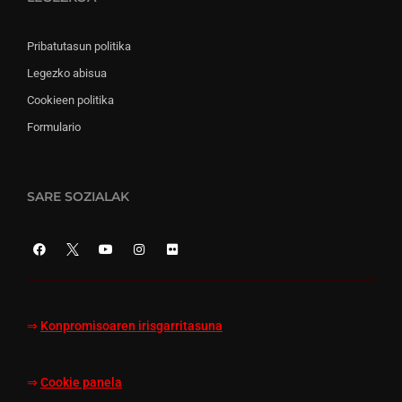
Pribatutasun politika
Legezko abisua
Cookieen politika
Formulario
SARE SOZIALAK
⇒
Konpromisoaren irisgarritasuna
⇒
Cookie panela