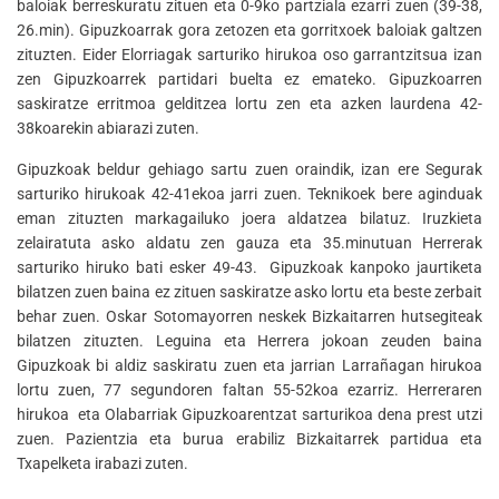
baloiak berreskuratu zituen eta 0-9ko partziala ezarri zuen (39-38,
26.min). Gipuzkoarrak gora zetozen eta gorritxoek baloiak galtzen
zituzten. Eider Elorriagak sarturiko hirukoa oso garrantzitsua izan
zen Gipuzkoarrek partidari buelta ez emateko. Gipuzkoarren
saskiratze erritmoa gelditzea lortu zen eta azken laurdena 42-
38koarekin abiarazi zuten.
Gipuzkoak beldur gehiago sartu zuen oraindik, izan ere Segurak
sarturiko hirukoak 42-41ekoa jarri zuen. Teknikoek bere aginduak
eman zituzten markagailuko joera aldatzea bilatuz. Iruzkieta
zelairatuta asko aldatu zen gauza eta 35.minutuan Herrerak
sarturiko hiruko bati esker 49-43. Gipuzkoak kanpoko jaurtiketa
bilatzen zuen baina ez zituen saskiratze asko lortu eta beste zerbait
behar zuen. Oskar Sotomayorren neskek Bizkaitarren hutsegiteak
bilatzen zituzten. Leguina eta Herrera jokoan zeuden baina
Gipuzkoak bi aldiz saskiratu zuen eta jarrian Larrañagan hirukoa
lortu zuen, 77 segundoren faltan 55-52koa ezarriz. Herreraren
hirukoa eta Olabarriak Gipuzkoarentzat sarturikoa dena prest utzi
zuen. Pazientzia eta burua erabiliz Bizkaitarrek partidua eta
Txapelketa irabazi zuten.