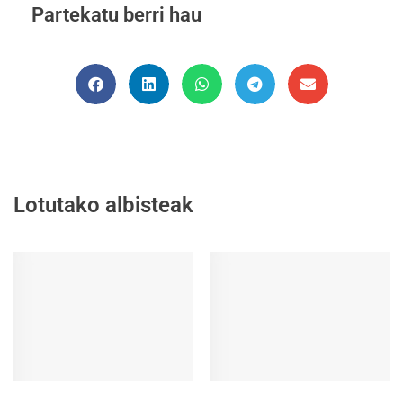
Partekatu berri hau
Lotutako albisteak