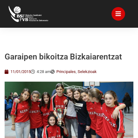
Garaipen bikoitza Bizkaiarentzat
11/01/2015
4:28 am
Principales
,
Selekzioak