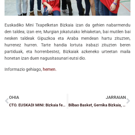
Euskadiko Mini Txapelketan Bizkaia izan da gehien nabarmendu
den taldea; izan ere, Murgian jokatutako lehiaketan, bai mutilen bai
nesken taldeak Gipuzkoa eta Araba mendean hartu zituzten,
hurrenez hurren. Tarte handia lortuta irabazi zituzten beren
partiduak, eta horrenbestez, Bizkaiak azkeneko urteetan maila
honetan izan duen nagusitasunari eutsi dio.
Informazio gehiago,
hemen.
OHIA
JARRAIAN
CTO. EUSKADI MINI: Bizkaia femenino también puede con Gipuzkoa (47-63)
Bilbao Basket, Gernika Bizkaia, GDKO Bizkaia eta Mikeldiren garaipen handiak