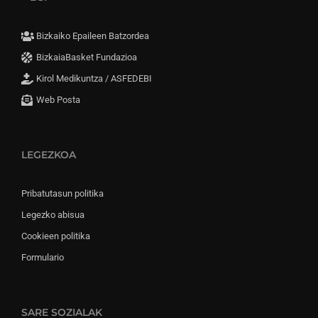
Bizkaiko Epaileen Batzordea
BizkaiaBasket Fundazioa
Kirol Medikuntza / ASFEDEBI
Web Posta
LEGEZKOA
Pribatutasun politika
Legezko abisua
Cookieen politika
Formulario
SARE SOZIALAK