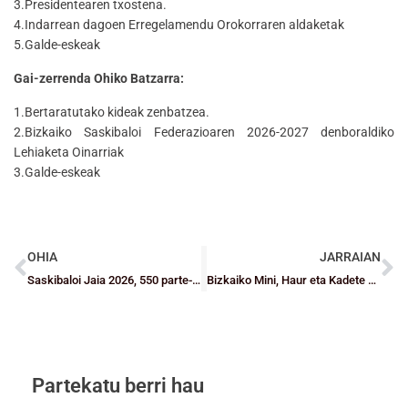
3.Presidentearen txostena.
4.Indarrean dagoen Erregelamendu Orokorraren aldaketak
5.Galde-eskeak
Gai-zerrenda Ohiko Batzarra:
1.Bertaratutako kideak zenbatzea.
2.Bizkaiko Saskibaloi Federazioaren 2026-2027 denboraldiko
Lehiaketa Oinarriak
3.Galde-eskeak
OHIA
JARRAIAN
Saskibaloi Jaia 2026, 550 parte-hartzaile baino gehiago bildu zituen jai-amaiera handia
Bizkaiko Mini, Haur eta Kadete mailako aurreselekzioetarako bigarren deialdia
Partekatu berri hau