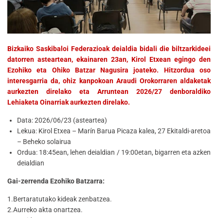
Bizkaiko Saskibaloi Federazioak deialdia bidali die biltzarkideei
datorren asteartean, ekainaren 23an, Kirol Etxean egingo den
Ezohiko eta Ohiko Batzar Nagusira joateko. Hitzordua oso
interesgarria da, ohiz kanpokoan Araudi Orokorraren aldaketak
aurkezten direlako eta Arruntean 2026/27 denboraldiko
Lehiaketa Oinarriak aurkezten direlako.
Data: 2026/06/23 (asteartea)
Lekua: Kirol Etxea – Marín Barua Picaza kalea, 27 Ekitaldi-aretoa
– Beheko solairua
Ordua: 18:45ean, lehen deialdian / 19:00etan, bigarren eta azken
deialdian
Gai-zerrenda Ezohiko Batzarra:
1.Bertaratutako kideak zenbatzea.
2.Aurreko akta onartzea.