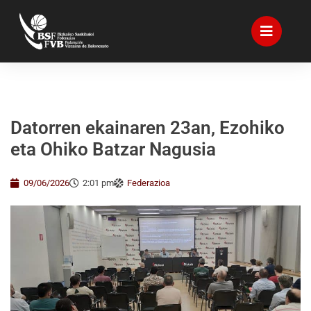
Datorren ekainaren 23an, Ezohiko
eta Ohiko Batzar Nagusia
09/06/2026
2:01 pm
Federazioa