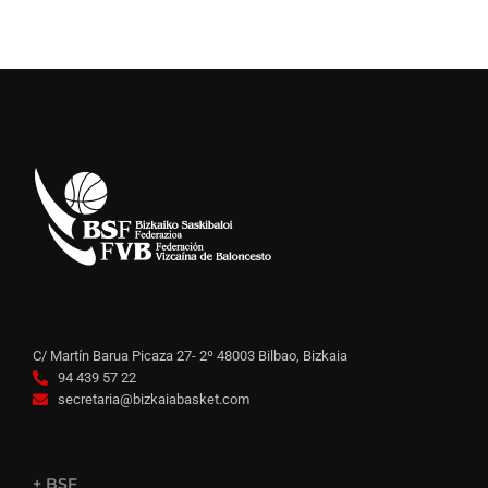
C/ Martín Barua Picaza 27- 2º 48003 Bilbao, Bizkaia
94 439 57 22
secretaria@bizkaiabasket.com
+ BSF