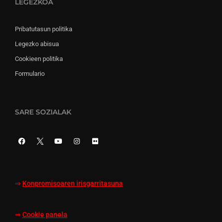
LEGEZKOA
Pribatutasun politika
Legezko abisua
Cookieen politika
Formulario
SARE SOZIALAK
⇒
Konpromisoaren irisgarritasuna
⇒
Cookie panela