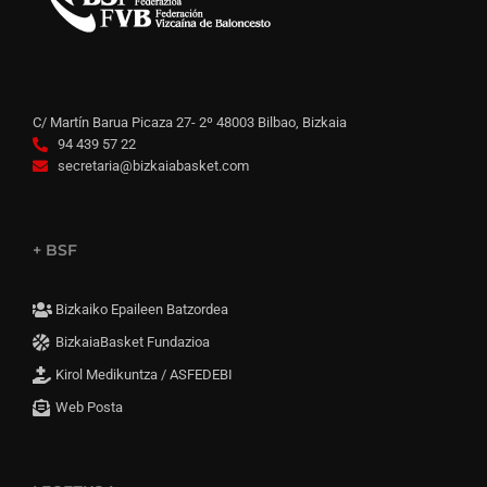
C/ Martín Barua Picaza 27- 2º 48003 Bilbao, Bizkaia
94 439 57 22
secretaria@bizkaiabasket.com
+ BSF
Bizkaiko Epaileen Batzordea
BizkaiaBasket Fundazioa
Kirol Medikuntza / ASFEDEBI
Web Posta