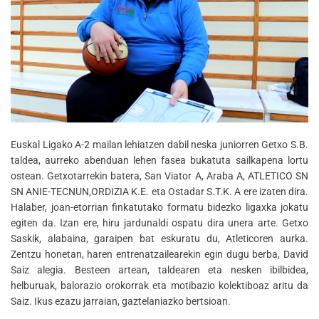
Euskal Ligako A-2 mailan lehiatzen dabil neska juniorren Getxo S.B.
taldea, aurreko abenduan lehen fasea bukatuta sailkapena lortu
ostean. Getxotarrekin batera, San Viator A, Araba A, ATLETICO SN
SN ANIE-TECNUN,ORDIZIA K.E. eta Ostadar S.T.K. A ere izaten dira.
Halaber, joan-etorrian finkatutako formatu bidezko ligaxka jokatu
egiten da. Izan ere, hiru jardunaldi ospatu dira unera arte. Getxo
Saskik, alabaina, garaipen bat eskuratu du, Atleticoren aurka.
Zentzu honetan, haren entrenatzailearekin egin dugu berba, David
Saiz alegia. Besteen artean, taldearen eta nesken ibilbidea,
helburuak, balorazio orokorrak eta motibazio kolektiboaz aritu da
Saiz. Ikus ezazu jarraian, gaztelaniazko bertsioan.