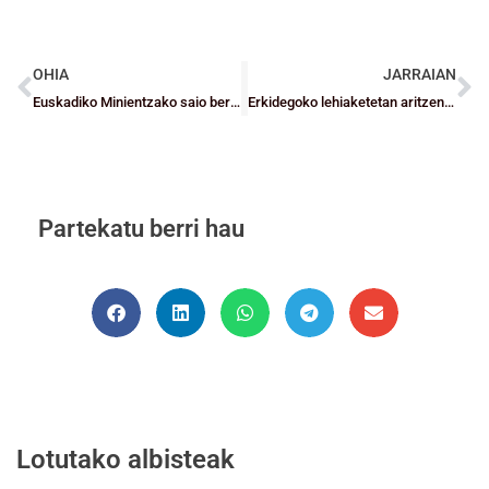
OHIA
JARRAIAN
Euskadiko Minientzako saio berri bat Espainako autonomia-selekzioen txapelketa prestatzeko
Erkidegoko lehiaketetan aritzen diren bizkaitar senior taldeen jardunaldiaren laburpena (otsailak 13-14)
Partekatu berri hau
Lotutako albisteak