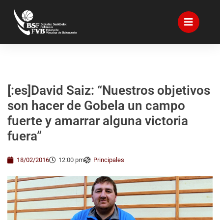
[:es]David Saiz: “Nuestros objetivos
son hacer de Gobela un campo
fuerte y amarrar alguna victoria
fuera”
18/02/2016
12:00 pm
Principales