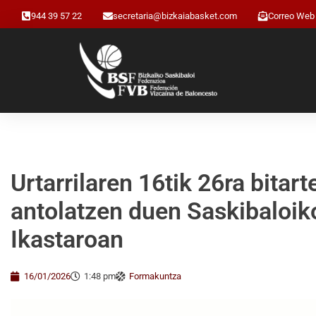
944 39 57 22
secretaria@bizkaiabasket.com
Correo Web
Urtarrilaren 16tik 26ra bita
antolatzen duen Saskibaloik
Ikastaroan
16/01/2026
1:48 pm
Formakuntza