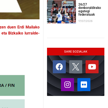
26/27
denboraldirako
egutegi
federatuak
17/07/2026
atzen duen Erdi Mailako
eta Bizkaiko lurralde-
SARE SOZIALAK