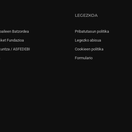
LEGEZKOA
paileen Batzordea
Pribatutasun politika
sket Fundazioa
Legezko abisua
kuntza / ASFEDEBI
Cookieen politika
a
Formulario