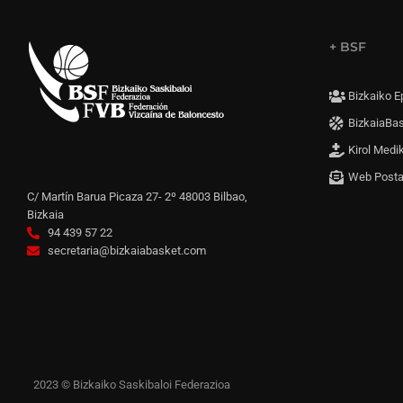
+ BSF
Bizkaiko E
BizkaiaBa
Kirol Medi
Web Post
C/ Martín Barua Picaza 27- 2º 48003 Bilbao,
Bizkaia
94 439 57 22
secretaria@bizkaiabasket.com
2023 © Bizkaiko Saskibaloi Federazioa