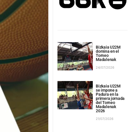
Bizkaia U22M
domina en el
Torneo
Madalenak
24/07/2026
Bizkaia U22M
se impone a
Padura en la
primera jornada
del Torneo
Madalenak
2026
21/07/2026