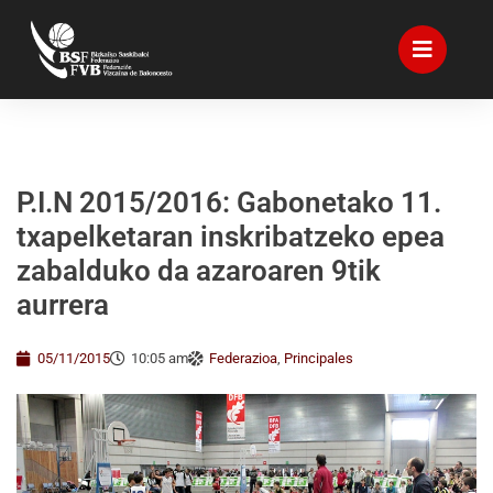
P.I.N 2015/2016: Gabonetako 11.
txapelketaran inskribatzeko epea
zabalduko da azaroaren 9tik
aurrera
05/11/2015
10:05 am
Federazioa
,
Principales