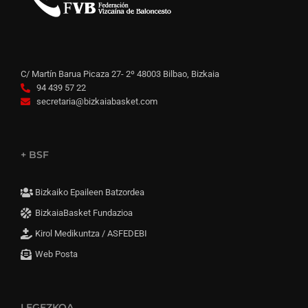
C/ Martín Barua Picaza 27- 2º 48003 Bilbao, Bizkaia
94 439 57 22
secretaria@bizkaiabasket.com
+ BSF
Bizkaiko Epaileen Batzordea
BizkaiaBasket Fundazioa
Kirol Medikuntza / ASFEDEBI
Web Posta
LEGEZKOA