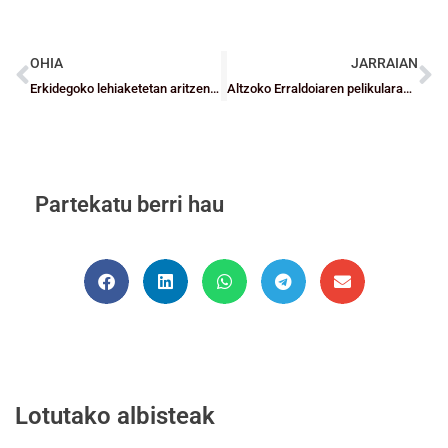
OHIA
JARRAIAN
Erkidegoko lehiaketetan aritzen diren bizkaitar senior taldeen jardunaldiaren laburpena
Altzoko Erraldoiaren pelikularako casting-a
Partekatu berri hau
Lotutako albisteak