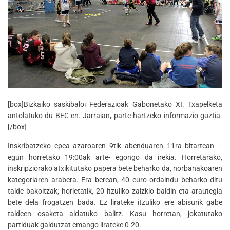
[box]Bizkaiko saskibaloi Federazioak Gabonetako XI. Txapelketa
antolatuko du BEC-en. Jarraian, parte hartzeko informazio guztia.
[/box]
Inskribatzeko epea azaroaren 9tik abenduaren 11ra bitartean –
egun horretako 19:00ak arte- egongo da irekia. Horretarako,
inskripziorako atxikitutako papera bete beharko da, norbanakoaren
kategoriaren arabera. Era berean, 40 euro ordaindu beharko ditu
talde bakoitzak; horietatik, 20 itzuliko zaizkio baldin eta arautegia
bete dela frogatzen bada. Ez lirateke itzuliko ere abisurik gabe
taldeen osaketa aldatuko balitz. Kasu horretan, jokatutako
partiduak galdutzat emango lirateke 0-20.