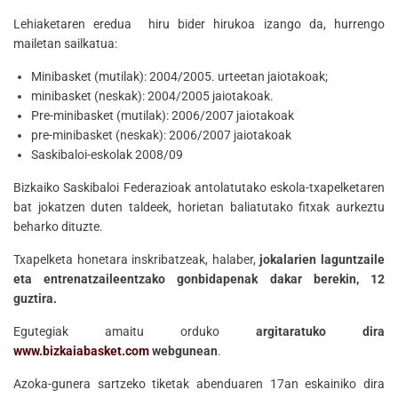
Lehiaketaren eredua hiru bider hirukoa izango da, hurrengo
mailetan sailkatua:
Minibasket (mutilak): 2004/2005. urteetan jaiotakoak;
minibasket (neskak): 2004/2005 jaiotakoak.
Pre-minibasket (mutilak): 2006/2007 jaiotakoak
pre-minibasket (neskak): 2006/2007 jaiotakoak
Saskibaloi-eskolak 2008/09
Bizkaiko Saskibaloi Federazioak antolatutako eskola-txapelketaren
bat jokatzen duten taldeek, horietan baliatutako fitxak aurkeztu
beharko dituzte.
Txapelketa honetara inskribatzeak, halaber,
jokalarien laguntzaile
eta entrenatzaileentzako gonbidapenak dakar berekin, 12
guztira.
Egutegiak amaitu orduko
argitaratuko dira
www.bizkaiabasket.com
webgunean
.
Azoka-gunera sartzeko tiketak abenduaren 17an eskainiko dira