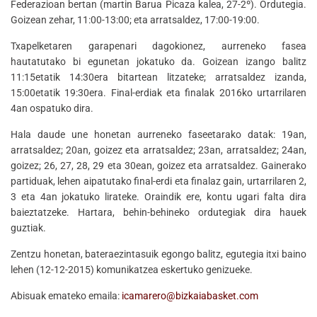
Federazioan bertan (martin Barua Picaza kalea, 27-2º). Ordutegia.
Goizean zehar, 11:00-13:00; eta arratsaldez, 17:00-19:00.
Txapelketaren garapenari dagokionez, aurreneko fasea
hautatutako bi egunetan jokatuko da. Goizean izango balitz
11:15etatik 14:30era bitartean litzateke; arratsaldez izanda,
15:00etatik 19:30era. Final-erdiak eta finalak 2016ko urtarrilaren
4an ospatuko dira.
Hala daude une honetan aurreneko faseetarako datak: 19an,
arratsaldez; 20an, goizez eta arratsaldez; 23an, arratsaldez; 24an,
goizez; 26, 27, 28, 29 eta 30ean, goizez eta arratsaldez. Gainerako
partiduak, lehen aipatutako final-erdi eta finalaz gain, urtarrilaren 2,
3 eta 4an jokatuko lirateke. Oraindik ere, kontu ugari falta dira
baieztatzeke. Hartara, behin-behineko ordutegiak dira hauek
guztiak.
Zentzu honetan, bateraezintasuik egongo balitz, egutegia itxi baino
lehen (12-12-2015) komunikatzea eskertuko genizueke.
Abisuak emateko emaila:
icamarero@bizkaiabasket.com