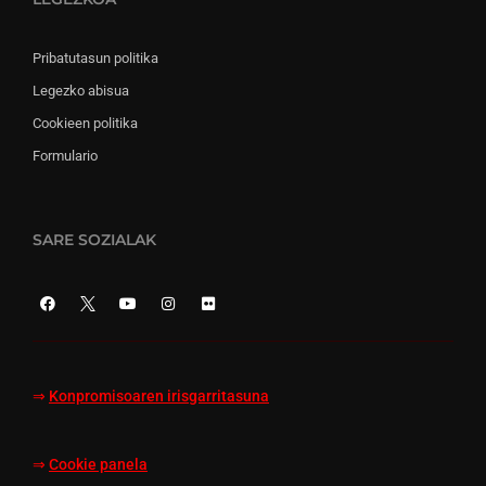
Pribatutasun politika
Legezko abisua
Cookieen politika
Formulario
SARE SOZIALAK
⇒
Konpromisoaren irisgarritasuna
⇒
Cookie panela