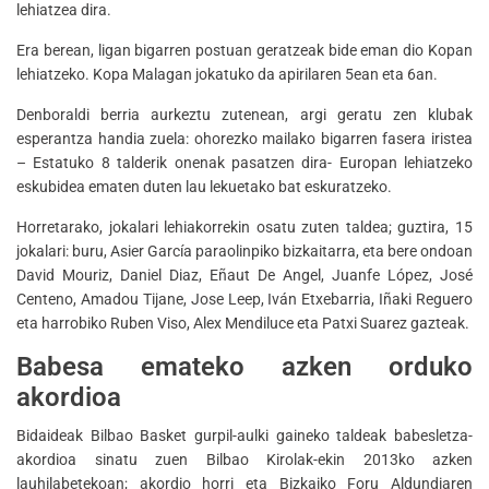
lehiatzea dira.
Era berean, ligan bigarren postuan geratzeak bide eman dio Kopan
lehiatzeko. Kopa Malagan jokatuko da apirilaren 5ean eta 6an.
Denboraldi berria aurkeztu zutenean, argi geratu zen klubak
esperantza handia zuela: ohorezko mailako bigarren fasera iristea
– Estatuko 8 talderik onenak pasatzen dira- Europan lehiatzeko
eskubidea ematen duten lau lekuetako bat eskuratzeko.
Horretarako, jokalari lehiakorrekin osatu zuten taldea; guztira, 15
jokalari: buru, Asier García paraolinpiko bizkaitarra, eta bere ondoan
David Mouriz, Daniel Diaz, Eñaut De Angel, Juanfe López, José
Centeno, Amadou Tijane, Jose Leep, Iván Etxebarria, Iñaki Reguero
eta harrobiko Ruben Viso, Alex Mendiluce eta Patxi Suarez gazteak.
Babesa emateko azken orduko
akordioa
Bidaideak Bilbao Basket gurpil-aulki gaineko taldeak babesletza-
akordioa sinatu zuen Bilbao Kirolak-ekin 2013ko azken
lauhilabetekoan; akordio horri eta Bizkaiko Foru Aldundiaren