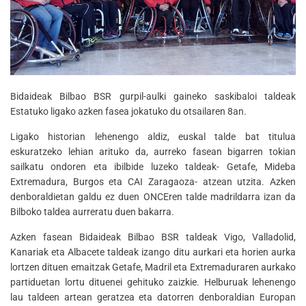
Bidaideak Bilbao BSR gurpil-aulki gaineko saskibaloi taldeak
Estatuko ligako azken fasea jokatuko du otsailaren 8an.
Ligako historian lehenengo aldiz, euskal talde bat titulua
eskuratzeko lehian arituko da, aurreko fasean bigarren tokian
sailkatu ondoren eta ibilbide luzeko taldeak- Getafe, Mideba
Extremadura, Burgos eta CAI Zaragaoza- atzean utzita. Azken
denboraldietan galdu ez duen ONCEren talde madrildarra izan da
Bilboko taldea aurreratu duen bakarra.
Azken fasean Bidaideak Bilbao BSR taldeak Vigo, Valladolid,
Kanariak eta Albacete taldeak izango ditu aurkari eta horien aurka
lortzen dituen emaitzak Getafe, Madril eta Extremaduraren aurkako
partiduetan lortu dituenei gehituko zaizkie. Helburuak lehenengo
lau taldeen artean geratzea eta datorren denboraldian Europan