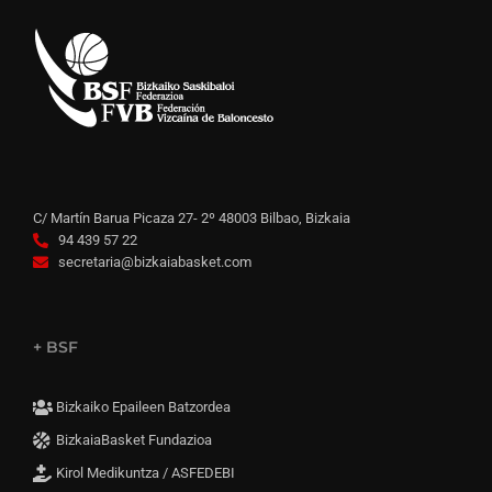
C/ Martín Barua Picaza 27- 2º 48003 Bilbao, Bizkaia
94 439 57 22
secretaria@bizkaiabasket.com
+ BSF
Bizkaiko Epaileen Batzordea
BizkaiaBasket Fundazioa
Kirol Medikuntza / ASFEDEBI