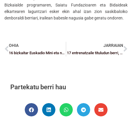
Bizkaialde programaren, Saiatu Fundazioaren eta Bidaideak
elkartearen laguntzari esker ekin ahal izan zion saskibaloiko
denboraldi berriari, irailean babesle nagusia gabe geratu ondoren.
OHIA
JARRAIAN
16 bizkaitar Euskadio Mini eta nesken Haur Kategoriako selekzioetan
17 entrenatzaile tituludun berri, Maristaseko Ikastaroaren balantzea
Partekatu berri hau