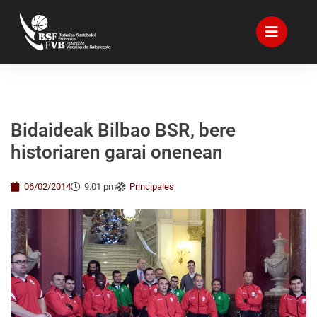
Bidaideak Bilbao BSR, bere
historiaren garai onenean
06/02/2014
9:01 pm
Principales