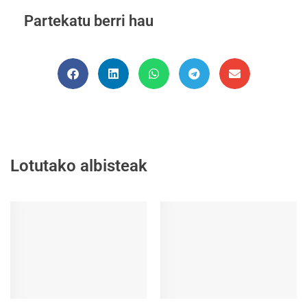
Partekatu berri hau
Lotutako albisteak