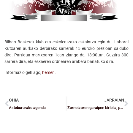
Bilbao Basketek klub eta eskolentzako eskaintza egin du. Laboral
Kutxaren aurkako derbirako sarrerak 15 euroko prezioan salduko
dira. Partidua martxoaren 1ean ziango da, 18:00tan. Guztira 300
sarrera dira, eta eskaeren ordnearen arabera banatuko dira.
Informazio gehiago,
hemen.
OHIA
JARRAIAN
Astebururako agenda
Zornotzaren garaipen biribila, pozik egoteko arrazoi bakarra