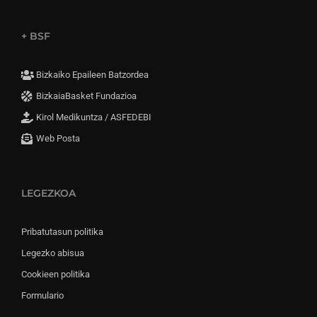
+ BSF
Bizkaiko Epaileen Batzordea
BizkaiaBasket Fundazioa
Kirol Medikuntza / ASFEDEBI
Web Posta
LEGEZKOA
Pribatutasun politika
Legezko abisua
Cookieen politika
Formulario