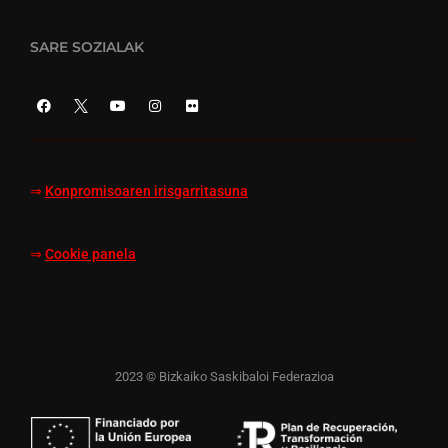
SARE SOZIALAK
⇒
Konpromisoaren irisgarritasuna
⇒
Cookie panela
2023 © Bizkaiko Saskibaloi Federazioa