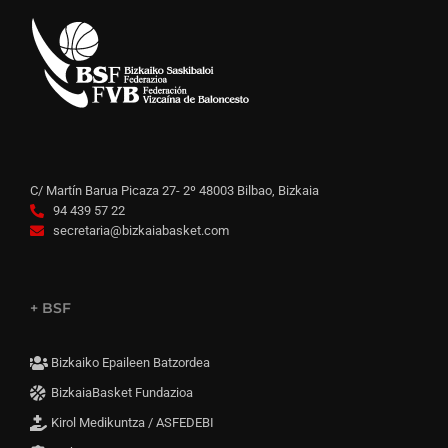
C/ Martín Barua Picaza 27- 2º 48003 Bilbao, Bizkaia
94 439 57 22
secretaria@bizkaiabasket.com
+ BSF
Bizkaiko Epaileen Batzordea
BizkaiaBasket Fundazioa
Kirol Medikuntza / ASFEDEBI