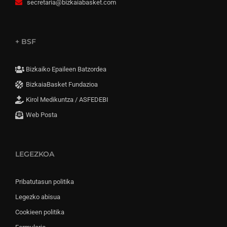
secretaria@bizkaiabasket.com
+ BSF
Bizkaiko Epaileen Batzordea
BizkaiaBasket Fundazioa
Kirol Medikuntza / ASFEDEBI
Web Posta
LEGEZKOA
Pribatutasun politika
Legezko abisua
Cookieen politika