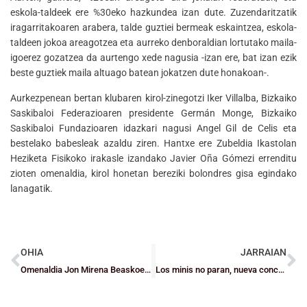
eskola-taldeek ere %30eko hazkundea izan dute. Zuzendaritzatik
iragarritakoaren arabera, talde guztiei bermeak eskaintzea, eskola-
taldeen jokoa areagotzea eta aurreko denboraldian lortutako maila-
igoerez gozatzea da aurtengo xede nagusia -izan ere, bat izan ezik
beste guztiek maila altuago batean jokatzen dute honakoan-.
Aurkezpenean bertan klubaren kirol-zinegotzi Iker Villalba, Bizkaiko
Saskibaloi Federazioaren presidente Germán Monge, Bizkaiko
Saskibaloi Fundazioaren idazkari nagusi Angel Gil de Celis eta
bestelako babesleak azaldu ziren. Hantxe ere Zubeldia Ikastolan
Heziketa Fisikoko irakasle izandako Javier Oña Gómezi errenditu
zioten omenaldia, kirol honetan bereziki bolondres gisa egindako
lanagatik.
OHIA
JARRAIAN
Omenaldia Jon Mirena Beaskoetxeari: saskibaloi eta komunitateari dedikatutako gizona
Los minis no paran, nueva concentración