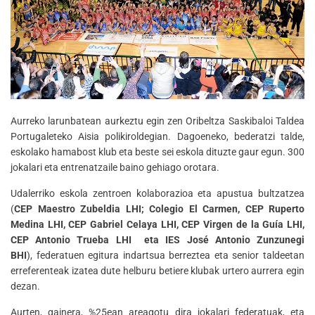
Aurreko larunbatean aurkeztu egin zen Oribeltza Saskibaloi Taldea
Portugaleteko Aisia polikiroldegian. Dagoeneko, bederatzi talde,
eskolako hamabost klub eta beste sei eskola dituzte gaur egun. 300
jokalari eta entrenatzaile baino gehiago orotara.
Udalerriko eskola zentroen kolaborazioa eta apustua bultzatzea
(
CEP Maestro Zubeldia LHI; Colegio El Carmen, CEP Ruperto
Medina LHI, CEP Gabriel Celaya LHI, CEP Virgen de la Guía LHI,
CEP Antonio Trueba LHI eta IES José Antonio Zunzunegi
BHI
), federatuen egitura indartsua berreztea eta senior taldeetan
erreferenteak izatea dute helburu betiere klubak urtero aurrera egin
dezan.
Aurten, gainera, %25ean areagotu dira jokalari federatuak, eta