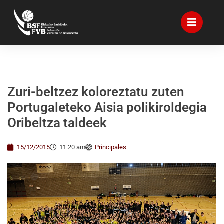
Zuri-beltzez koloreztatu zuten
Portugaleteko Aisia polikiroldegia
Oribeltza taldeek
15/12/2015
11:20 am
Principales