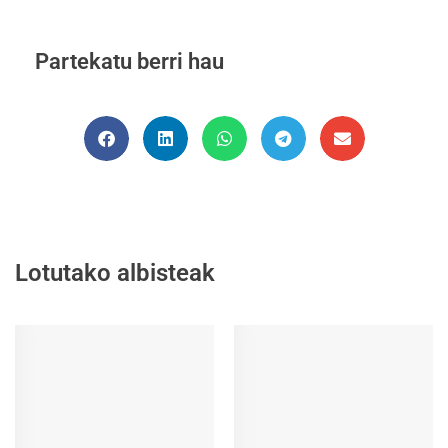
Partekatu berri hau
Lotutako albisteak