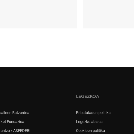
LEGEZKOA
paileen Batzordea
Pribatutasun politika
sket Fundazioa
Legezko abisua
kuntza / ASFEDEBI
Cookieen politika