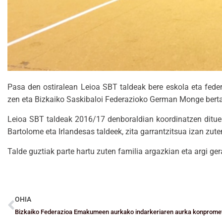
Pasa den ostiralean Leioa SBT taldeak bere eskola eta fede
zen eta Bizkaiko Saskibaloi Federazioko German Monge berta
Leioa SBT taldeak 2016/17 denboraldian koordinatzen dituen 
Bartolome eta Irlandesas taldeek, zita garrantzitsua izan zut
Talde guztiak parte hartu zuten familia argazkian eta argi ge
OHIA
Bizkaiko Federazioa Emakumeen aurkako indarkeriaren aurka konpromet