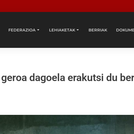
FEDERAZIOA
LEHIAKETAK
BERRIAK
DOKUM
 geroa dagoela erakutsi du be