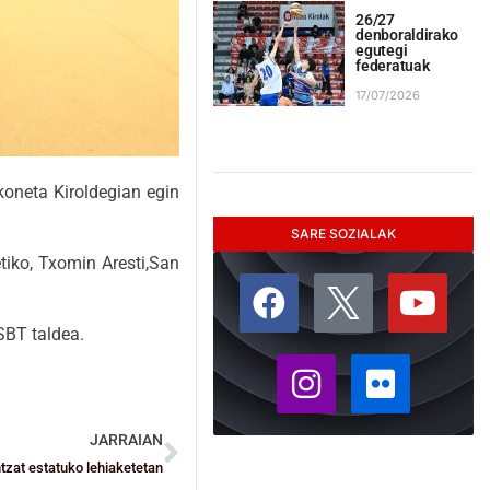
26/27
denboraldirako
egutegi
federatuak
17/07/2026
koneta Kiroldegian egin
SARE SOZIALAK
tiko, Txomin Aresti,San
SBT taldea.
JARRAIAN
ntzat estatuko lehiaketetan