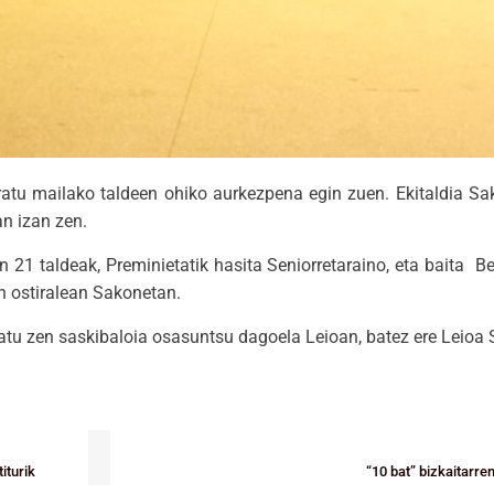
ratu mailako taldeen ohiko aurkezpena egin zuen. Ekitaldia Sa
n izan zen.
21 taldeak, Preminietatik hasita Seniorretaraino, eta baita Be
en ostiralean Sakonetan.
ratu zen saskibaloia osasuntsu dagoela Leioan, batez ere Leioa 
iturik
“10 bat” bizkaitarre