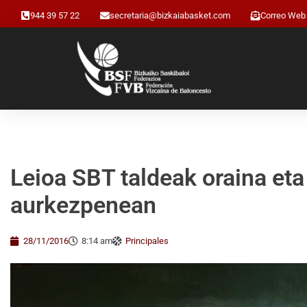
944 39 57 22
secretaria@bizkaiabasket.com
Correo Web
Leioa SBT taldeak oraina eta
aurkezpenean
28/11/2016
8:14 am
Principales