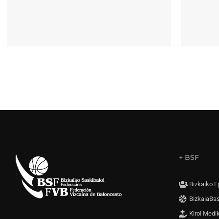
+ BSF
Bizkaiko E
BizkaiaBa
Kirol Medi