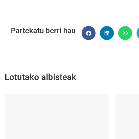
Partekatu berri hau
Lotutako albisteak