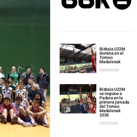
Bizkaia U22M
domina en el
Torneo
Madalenak
24/07/2026
Bizkaia U22M
se impone a
Padura en la
primera jornada
del Torneo
Madalenak
2026
21/07/2026