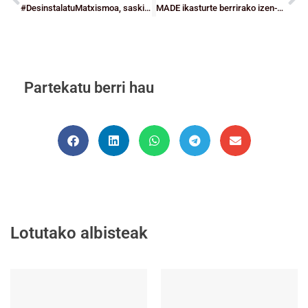
#DesinstalatuMatxismoa, saskibaloitik ere bai, A25eko kanpaina
MADE ikasturte berrirako izen-ematea zabalik
Partekatu berri hau
Lotutako albisteak