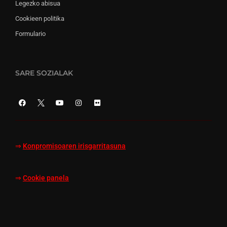
Legezko abisua
Cookieen politika
Formulario
SARE SOZIALAK
⇒
Konpromisoaren irisgarritasuna
⇒
Cookie panela