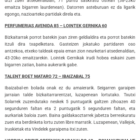
utzi zuen atsedenaldian, 71 puntu saskiratu ostean (38-23ko
emaitza bigarren laurdenean). Datorren asteburuan ez da ligarik
egongo, nazioarteko partidak direla eta.
PERFUMERIAS AVENIDA 85 – LOINTEK GERNIKA 60
Bizkaitarrak porrot batekin joan ziren geldialdira eta porrot batekin
itzuli dira txapelketara. Gasteizen jokatuko partidaren oso
antzekoa, etxeko taldeak epaia eman zion neurketari atsedenaldian,
43-20ko emaitzarekin. Lointek Gernikak irudi hobea eskaini zuen
bigarren zatian, baina aukerarik gabe.
TALENT BOET MATARO 72 – IBAIZABAL 75
Ibaizabal-en bolada onak ez du amaierarik. Seigarren garaipen
jarraian talde bizkaitarrarentzat, luzapenean lortutako. Txutxi
Solarrek zuzendutako neskek 5 puntugatik galtzen zihoazen 40
segunduren faltan eta 2 puntugatik 5 segunduren faltan, eta
aurkariak baloia zuen. Baina galdakaoztarrek jabetza berreskuratu
zuen eta berdinketa lortu zuten libre marratik. Luzapenean, Vallejok,
Iruskietak eta Vindelek garaipena itxi zuten.