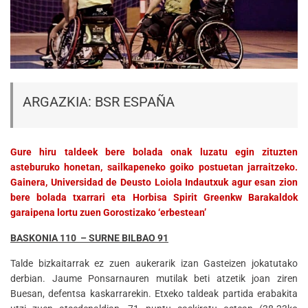
ARGAZKIA: BSR ESPAÑA
Gure hiru taldeek bere bolada onak luzatu egin zituzten
asteburuko honetan, sailkapeneko goiko postuetan jarraitzeko.
Gainera, Universidad de Deusto Loiola Indautxuk agur esan zion
bere bolada txarrari eta Horbisa Spirit Greenkw Barakaldok
garaipena lortu zuen Gorostizako ‘erbestean’
BASKONIA 110 – SURNE BILBAO 91
Talde bizkaitarrak ez zuen aukerarik izan Gasteizen jokatutako
derbian. Jaume Ponsarnauren mutilak beti atzetik joan ziren
Buesan, defentsa kaskarrarekin. Etxeko taldeak partida erabakita