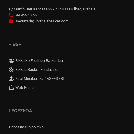
C/ Martín Barua Picaza 27- 2º 48003 Bilbao, Bizkaia
94 439 57 22
secretaria@bizkaiabasket.com
+ BSF
Bizkaiko Epaileen Batzordea
BizkaiaBasket Fundazioa
Kirol Medikuntza / ASFEDEBI
Web Posta
LEGEZKOA
Pribatutasun politika