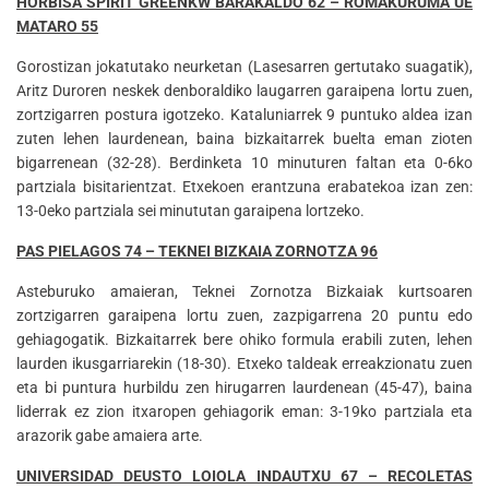
HORBISA SPIRIT GREENKW BARAKALDO 62 – ROMAKURUMA UE
MATARO 55
Gorostizan jokatutako neurketan (Lasesarren gertutako suagatik),
Aritz Duroren neskek denboraldiko laugarren garaipena lortu zuen,
zortzigarren postura igotzeko. Kataluniarrek 9 puntuko aldea izan
zuten lehen laurdenean, baina bizkaitarrek buelta eman zioten
bigarrenean (32-28). Berdinketa 10 minuturen faltan eta 0-6ko
partziala bisitarientzat. Etxekoen erantzuna erabatekoa izan zen:
13-0eko partziala sei minututan garaipena lortzeko.
PAS PIELAGOS 74 – TEKNEI BIZKAIA ZORNOTZA 96
Asteburuko amaieran, Teknei Zornotza Bizkaiak kurtsoaren
zortzigarren garaipena lortu zuen, zazpigarrena 20 puntu edo
gehiagogatik. Bizkaitarrek bere ohiko formula erabili zuten, lehen
laurden ikusgarriarekin (18-30). Etxeko taldeak erreakzionatu zuen
eta bi puntura hurbildu zen hirugarren laurdenean (45-47), baina
liderrak ez zion itxaropen gehiagorik eman: 3-19ko partziala eta
arazorik gabe amaiera arte.
UNIVERSIDAD DEUSTO LOIOLA INDAUTXU 67 – RECOLETAS