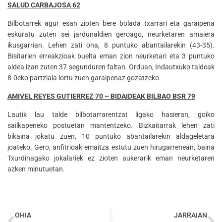
SALUD CARBAJOSA 62
Bilbotarrek agur esan zioten bere bolada txarrari eta garaipena
eskuratu zuten sei jardunaldien geroago, neurketaren amaiera
ikusgarrian. Lehen zati ona, 8 puntuko abantailarekin (43-35).
Bisitarien erreakzioak buelta eman zion neurketari eta 3 puntuko
aldea izan zuten 37 segunduren faltan. Orduan, Indautxuko taldeak
8-0eko partziala lortu zuen garaipenaz gozatzeko.
AMIVEL REYES GUTIERREZ 70 – BIDAIDEAK BILBAO BSR 79
Lautik lau talde bilbotarrarentzat ligako hasieran, goiko
sailkapeneko postuetan mantentzeko. Bizkaitarrak lehen zati
bikaina jokatu zuen, 10 puntuko abantailarekin aldageletara
joateko. Gero, anfitrioak emaitza estutu zuen hirugarrenean, baina
Txurdinagako jokalariek ez zioten aukerarik eman neurketaren
azken minutuetan.
OHIA
JARRAIAN