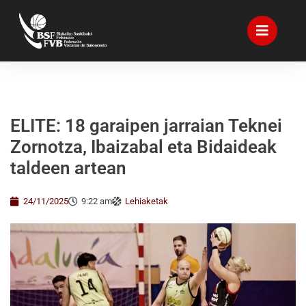
ELITE: 18 garaipen jarraian Teknei
Zornotza, Ibaizabal eta Bidaideak
taldeen artean
24/11/2025
9:22 am
Lehiaketak