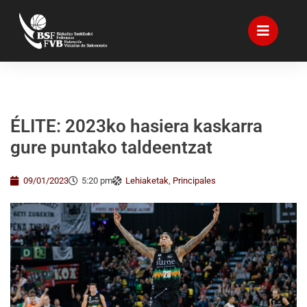
ÉLITE: 2023ko hasiera kaskarra
gure puntako taldeentzat
09/01/2023
5:20 pm
Lehiaketak
,
Principales