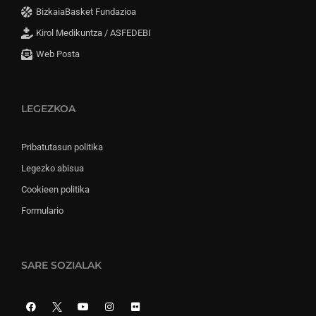
BizkaiaBasket Fundazioa
Kirol Medikuntza / ASFEDEBI
Web Posta
LEGEZKOA
Pribatutasun politika
Legezko abisua
Cookieen politika
Formulario
SARE SOZIALAK