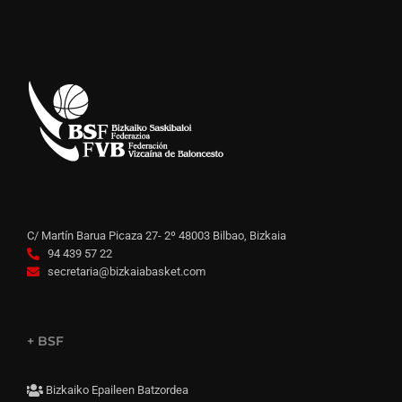
C/ Martín Barua Picaza 27- 2º 48003 Bilbao, Bizkaia
94 439 57 22
secretaria@bizkaiabasket.com
+ BSF
Bizkaiko Epaileen Batzordea