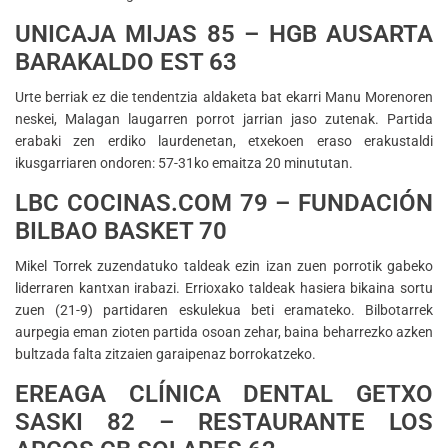
UNICAJA MIJAS 85 – HGB AUSARTA
BARAKALDO EST 63
Urte berriak ez die tendentzia aldaketa bat ekarri Manu Morenoren
neskei, Malagan laugarren porrot jarrian jaso zutenak. Partida
erabaki zen erdiko laurdenetan, etxekoen eraso erakustaldi
ikusgarriaren ondoren: 57-31ko emaitza 20 minututan.
LBC COCINAS.COM 79 – FUNDACIÓN
BILBAO BASKET 70
Mikel Torrek zuzendatuko taldeak ezin izan zuen porrotik gabeko
liderraren kantxan irabazi. Errioxako taldeak hasiera bikaina sortu
zuen (21-9) partidaren eskulekua beti eramateko. Bilbotarrek
aurpegia eman zioten partida osoan zehar, baina beharrezko azken
bultzada falta zitzaien garaipenaz borrokatzeko.
EREAGA CLÍNICA DENTAL GETXO
SASKI 82 – RESTAURANTE LOS