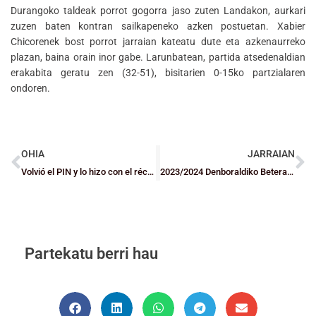
Durangoko taldeak porrot gogorra jaso zuten Landakon, aurkari
zuzen baten kontran sailkapeneko azken postuetan. Xabier
Chicorenek bost porrot jarraian kateatu dute eta azkenaurreko
plazan, baina orain inor gabe. Larunbatean, partida atsedenaldian
erakabita geratu zen (32-51), bisitarien 0-15ko partzialaren
ondoren.
OHIA
JARRAIAN
Volvió el PIN y lo hizo con el récord de participación de la historia
2023/2024 Denboraldiko Beteranoen Liga sortzeko bilera
Partekatu berri hau