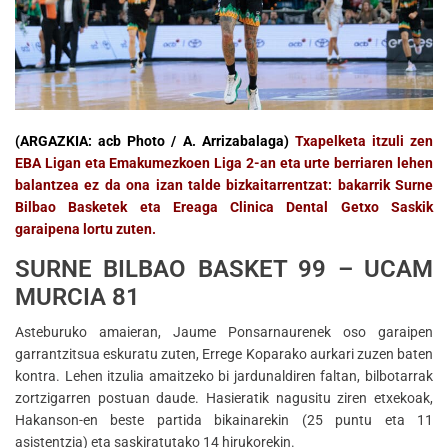
(ARGAZKIA: acb Photo / A. Arrizabalaga)
Txapelketa itzuli zen
EBA Ligan eta Emakumezkoen Liga 2-an eta urte berriaren lehen
balantzea ez da ona izan talde bizkaitarrentzat: bakarrik Surne
Bilbao Basketek eta Ereaga Clinica Dental Getxo Saskik
garaipena lortu zuten.
SURNE BILBAO BASKET 99 – UCAM
MURCIA 81
Asteburuko amaieran, Jaume Ponsarnaurenek oso garaipen
garrantzitsua eskuratu zuten, Errege Koparako aurkari zuzen baten
kontra. Lehen itzulia amaitzeko bi jardunaldiren faltan, bilbotarrak
zortzigarren postuan daude. Hasieratik nagusitu ziren etxekoak,
Hakanson-en beste partida bikainarekin (25 puntu eta 11
asistentzia) eta saskiratutako 14 hirukorekin.