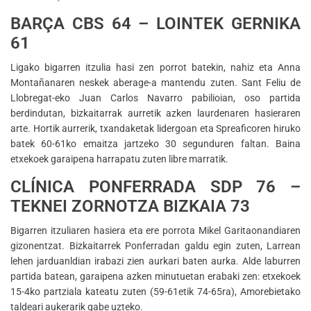
BARÇA CBS 64 – LOINTEK GERNIKA
61
Ligako bigarren itzulia hasi zen porrot batekin, nahiz eta Anna
Montañanaren neskek aberage-a mantendu zuten. Sant Feliu de
Llobregat-eko Juan Carlos Navarro pabilioian, oso partida
berdindutan, bizkaitarrak aurretik azken laurdenaren hasieraren
arte. Hortik aurrerik, txandaketak lidergoan eta Spreaficoren hiruko
batek 60-61ko emaitza jartzeko 30 segunduren faltan. Baina
etxekoek garaipena harrapatu zuten libre marratik.
CLÍNICA PONFERRADA SDP 76 –
TEKNEI ZORNOTZA BIZKAIA 73
Bigarren itzuliaren hasiera eta ere porrota Mikel Garitaonandiaren
gizonentzat. Bizkaitarrek Ponferradan galdu egin zuten, Larrean
lehen jarduanldian irabazi zien aurkari baten aurka. Alde laburren
partida batean, garaipena azken minutuetan erabaki zen: etxekoek
15-4ko partziala kateatu zuten (59-61etik 74-65ra), Amorebietako
taldeari aukerarik gabe uzteko.