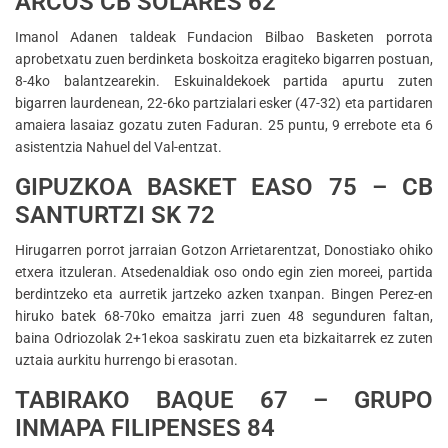
ARCOS CB SOLARES 62
Imanol Adanen taldeak Fundacion Bilbao Basketen porrota
aprobetxatu zuen berdinketa boskoitza eragiteko bigarren postuan,
8-4ko balantzearekin. Eskuinaldekoek partida apurtu zuten
bigarren laurdenean, 22-6ko partzialari esker (47-32) eta partidaren
amaiera lasaiaz gozatu zuten Faduran. 25 puntu, 9 errebote eta 6
asistentzia Nahuel del Val-entzat.
GIPUZKOA BASKET EASO 75 – CB
SANTURTZI SK 72
Hirugarren porrot jarraian Gotzon Arrietarentzat, Donostiako ohiko
etxera itzuleran. Atsedenaldiak oso ondo egin zien moreei, partida
berdintzeko eta aurretik jartzeko azken txanpan. Bingen Perez-en
hiruko batek 68-70ko emaitza jarri zuen 48 segunduren faltan,
baina Odriozolak 2+1ekoa saskiratu zuen eta bizkaitarrek ez zuten
uztaia aurkitu hurrengo bi erasotan.
TABIRAKO BAQUE 67 – GRUPO
INMAPA FILIPENSES 84