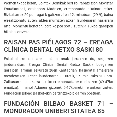
Women txapelketan, Lointek Gernikak berriro irabazi zion Movistar
Estudiantes-i, oraingoan Madrilen, erremontada bikainari esker.
Bizkaitarrek 20 puntugatik galtzen ziren 12. minutuan (29-9), baina
erreakzionatu zuten, aldea murrizten azken laurdenaren hasierara
arte. Momentu honetan, bere kolpea sortu zuten: 4-18koa garaipen
bikaina lortzeko.
RAISAN PAS PIÉLAGOS 72 – EREAGA
CLÍNICA DENTAL GETXO SASKI 80
Eskuinaldeko taldearen bolada onak jarraitzen du, seigarren
jardunaldian. Ereaga Clínica Dental Getxo Saskik bosgarren
garaipen jarraian eskuratu zuen Kantabrian, hasieratik amaierara
menderatzen. Lehen laurdenaren 1-10retik, 17. minutuko 20-36ra.
Zailtasun une bakarra etxeko erremontadarekin iritsi zen (49-47ko
emaitza). Imanol Adanen gizonek 5-17koarekin erantzun zuten,
Fundacion Bilbao Basket-ekin berdintzeko bigarren postuan.
FUNDACIÓN BILBAO BASKET 71 –
MONDRAGON UNIBERTSITATEA 85