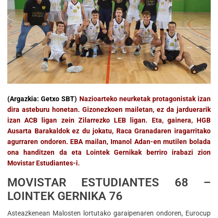
(Argazkia: Getxo SBT)
Nazioarteko neurketak protagonistak izan
dira asteburu honetan. Gizonezkoen mailetan, ez da jarduerarik
izan ACB ligan zein Zilarrezko LEB ligan. Eta, gainera, HGB
Ausarta Barakaldok ez du jokatu, Raca Granadaren iragarritako
agurraren ondoren. EBA mailan, Imanol Adan-en mutilen bolada
ona handitzen da eta Lointek Gernikak berriro irabazi zion
Movistar Estudiantes-i.
MOVISTAR ESTUDIANTES 68 –
LOINTEK GERNIKA 76
Asteazkenean Malosten lortutako garaipenaren ondoren, Eurocup