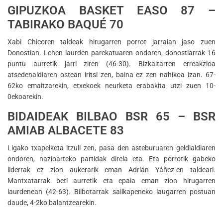
GIPUZKOA BASKET EASO 87 –
TABIRAKO BAQUÉ 70
Xabi Chicoren taldeak hirugarren porrot jarraian jaso zuen
Donostian. Lehen laurden parekatuaren ondoren, donostiarrak 16
puntu aurretik jarri ziren (46-30). Bizkaitarren erreakzioa
atsedenaldiaren ostean iritsi zen, baina ez zen nahikoa izan. 67-
62ko emaitzarekin, etxekoek neurketa erabakita utzi zuen 10-
0ekoarekin.
BIDAIDEAK BILBAO BSR 65 – BSR
AMIAB ALBACETE 83
Ligako txapelketa itzuli zen, pasa den asteburuaren geldialdiaren
ondoren, nazioarteko partidak direla eta. Eta porrotik gabeko
liderrak ez zion aukerarik eman Adrián Yáñez-en taldeari.
Mantxatarrak beti aurretik eta epaia eman zion hirugarren
laurdenean (42-63). Bilbotarrak sailkapeneko laugarren postuan
daude, 4-2ko balantzearekin.