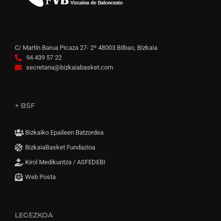
C/ Martín Barua Picaza 27- 2º 48003 Bilbao, Bizkaia
94 439 57 22
secretaria@bizkaiabasket.com
+ BSF
Bizkaiko Epaileen Batzordea
BizkaiaBasket Fundazioa
Kirol Medikuntza / ASFEDEBI
Web Posta
LEGEZKOA