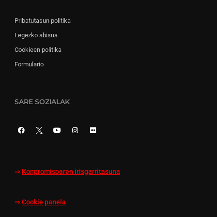
Pribatutasun politika
Legezko abisua
Cookieen politika
Formulario
SARE SOZIALAK
⇒
Konpromisoaren irisgarritasuna
⇒
Cookie panela