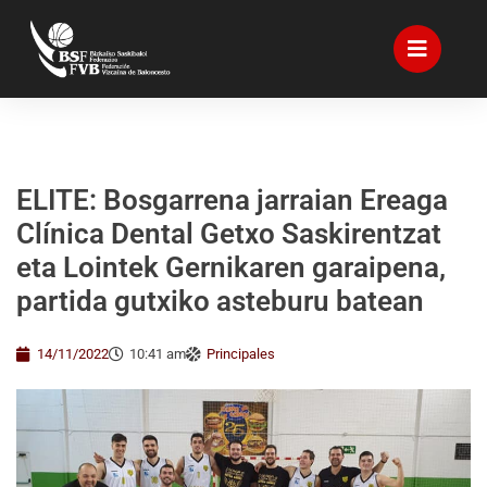
ELITE: Bosgarrena jarraian Ereaga
Clínica Dental Getxo Saskirentzat
eta Lointek Gernikaren garaipena,
partida gutxiko asteburu batean
14/11/2022
10:41 am
Principales