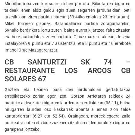
Miribillan iritsi zen kurtsoaren lehen porrota. Bilbotarren bigarren
taldeak lehen aldiz galdu egin zuen seigarren jardunaldian, beti
atzetik joan ziren partida batean (33-44ko emaitza 23. minutuan).
Mikel Torreren gizonek, Barandallaren partida zoragarriarekin,
59nako berdinketa lortu zuten, baina aurretik jartzea falta zitzaien
eta bere aurkariak ez zuen barkatu. Gipuzkoarren taldean, Joseba
Estalayoren 9 puntu eta 7 asistentzia, eta 8 puntu eta 10 errebote
Imanol Orue Mazagarentzat.
CB SANTURTZI SK 74 –
RESTAURANTE LOS ARCOS CB
SOLARES 67
Gaztela eta Leonen pasa den jardunaldian gertatutakoa
errepikatzeko zorian egon zen. Gotzon Arrietaren taldeak 24
puntuko aldea zuten bigarren laurdenaren erdialdean (35-11), baina
hirugarren laurden oso kaskarrak abantaila eman zion talde
kantabriarrari (6-27 eta 52-54). Oraingoan, moreek egoera zaila
honi eutsi zioten eta bide zuzenera itzuli ziren denboraldiko bigarren
garaipena lortzeko.