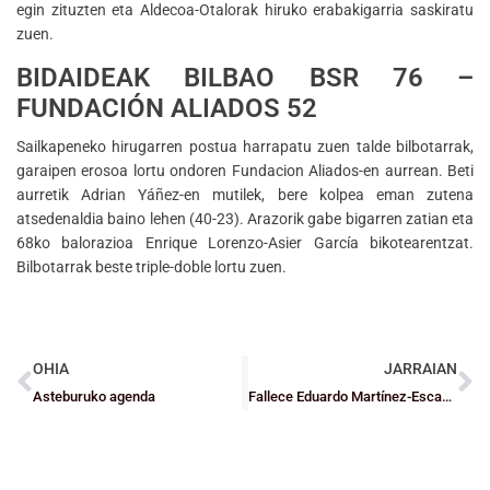
egin zituzten eta Aldecoa-Otalorak hiruko erabakigarria saskiratu
zuen.
BIDAIDEAK BILBAO BSR 76 –
FUNDACIÓN ALIADOS 52
Sailkapeneko hirugarren postua harrapatu zuen talde bilbotarrak,
garaipen erosoa lortu ondoren Fundacion Aliados-en aurrean. Beti
aurretik Adrian Yáñez-en mutilek, bere kolpea eman zutena
atsedenaldia baino lehen (40-23). Arazorik gabe bigarren zatian eta
68ko balorazioa Enrique Lorenzo-Asier García bikotearentzat.
Bilbotarrak beste triple-doble lortu zuen.
OHIA
JARRAIAN
Asteburuko agenda
Fallece Eduardo Martínez-Escauriaza, un hombre de baloncesto