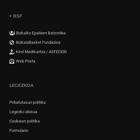
+ BSF
Bizkaiko Epaileen Batzordea
BizkaiaBasket Fundazioa
Kirol Medikuntza / ASFEDEBI
Web Posta
LEGEZKOA
Pribatutasun politika
Legezko abisua
Cookieen politika
Formulario