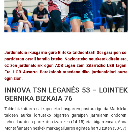
Jardunaldia ikusgarria gure Eliteko taldeentzat! Sei garaipen sei
partidetan otsail handia ixteko. Nazioarteko neurketak direla eta,
ez zen jardunaldirik egon ACB Ligan zein Zilarrezko LEB Ligan.
Eta HGB Ausarta Barakaldok atsedenaldiko jardunaldiari aurre
egin zion.
INNOVA TSN LEGANÉS 53 – LOINTEK
GERNIKA BIZKAIA 76
Talde bizkaitarra sailkapeneko bosgarren postura igo da Madrileko
taldeen aurka lortutako bigarren garaipen jarraiaren ondoren.
Lehen laurdena parekatua izan zen (14-15) eta, bigarrenean, Anna
Montañanaren neskek markagailuaren agintea hartu zuten (30-37).