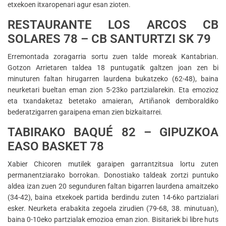
etxekoen itxaropenari agur esan zioten.
RESTAURANTE LOS ARCOS CB
SOLARES 78 – CB SANTURTZI SK 79
Erremontada zoragarria sortu zuen talde moreak Kantabrian.
Gotzon Arrietaren taldea 18 puntugatik galtzen joan zen bi
minuturen faltan hirugarren laurdena bukatzeko (62-48), baina
neurketari bueltan eman zion 5-23ko partzialarekin. Eta emozioz
eta txandaketaz betetako amaieran, Artiñanok demboraldiko
bederatzigarren garaipena eman zien bizkaitarrei.
TABIRAKO BAQUÉ 82 – GIPUZKOA
EASO BASKET 78
Xabier Chicoren mutilek garaipen garrantzitsua lortu zuten
permanentziarako borrokan. Donostiako taldeak zortzi puntuko
aldea izan zuen 20 segunduren faltan bigarren laurdena amaitzeko
(34-42), baina etxekoek partida berdindu zuten 14-6ko partzialari
esker. Neurketa erabakita zegoela zirudien (79-68, 38. minutuan),
baina 0-10eko partzialak emozioa eman zion. Bisitariek bi libre huts