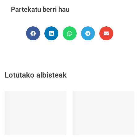
Partekatu berri hau
Lotutako albisteak