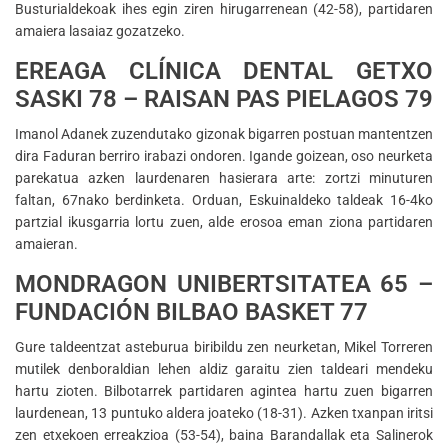
Busturialdekoak ihes egin ziren hirugarrenean (42-58), partidaren
amaiera lasaiaz gozatzeko.
EREAGA CLÍNICA DENTAL GETXO
SASKI 78 – RAISAN PAS PIELAGOS 79
Imanol Adanek zuzendutako gizonak bigarren postuan mantentzen
dira Faduran berriro irabazi ondoren. Igande goizean, oso neurketa
parekatua azken laurdenaren hasierara arte: zortzi minuturen
faltan, 67nako berdinketa. Orduan, Eskuinaldeko taldeak 16-4ko
partzial ikusgarria lortu zuen, alde erosoa eman ziona partidaren
amaieran.
MONDRAGON UNIBERTSITATEA 65 –
FUNDACIÓN BILBAO BASKET 77
Gure taldeentzat asteburua biribildu zen neurketan, Mikel Torreren
mutilek denboraldian lehen aldiz garaitu zien taldeari mendeku
hartu zioten. Bilbotarrek partidaren agintea hartu zuen bigarren
laurdenean, 13 puntuko aldera joateko (18-31). Azken txanpan iritsi
zen etxekoen erreakzioa (53-54), baina Barandallak eta Salinerok