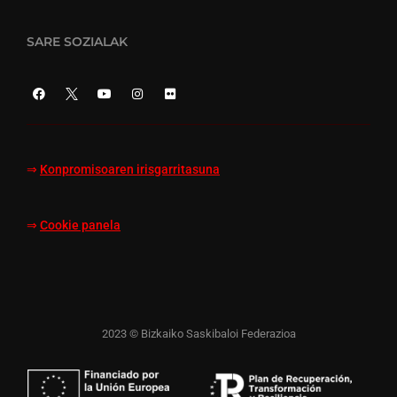
SARE SOZIALAK
⇒
Konpromisoaren irisgarritasuna
⇒
Cookie panela
2023 © Bizkaiko Saskibaloi Federazioa