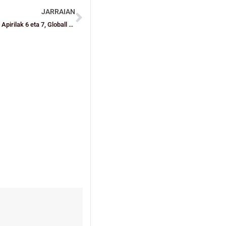
JARRAIAN
Heldu da 3 × 3 Liga Indoor Ofizialeko 8. jardunaldia Ortuellara Apirilak 6 eta 7, Globall Experienceren eskutik