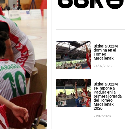
Bizkaia U22M
domina en el
Torneo
Madalenak
24/07/2026
Bizkaia U22M
se impone a
Padura en la
primera jornada
del Torneo
Madalenak
2026
21/07/2026