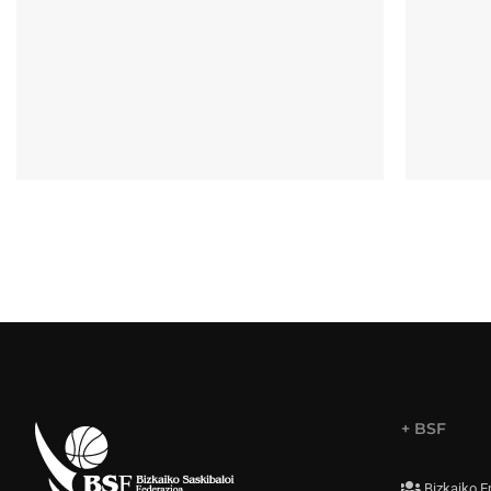
+ BSF
Bizkaiko E