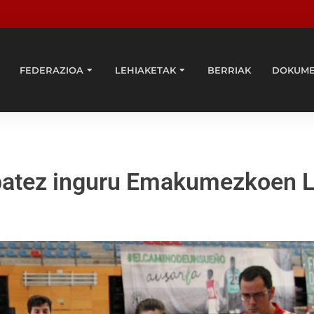
FEDERAZIOA
LEHIAKETAK
BERRIAK
DOKUM
e batez inguru Emakumezkoen 