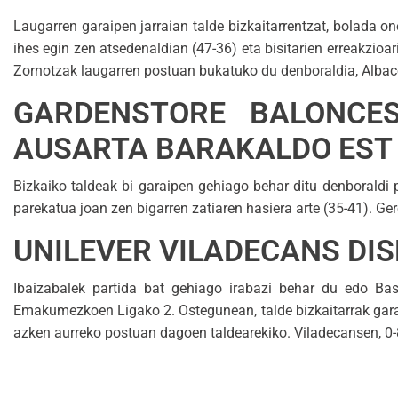
Laugarren garaipen jarraian talde bizkaitarrentzat, bolada o
ihes egin zen atsedenaldian (47-36) eta bisitarien erreakzioar
Zornotzak laugarren postuan bukatuko du denboraldia, Albac
GARDENSTORE BALONCE
AUSARTA BARAKALDO EST 
Bizkaiko taldeak bi garaipen gehiago behar ditu denboraldi p
parekatua joan zen bigarren zatiaren hasiera arte (35-41). Ger
UNILEVER VILADECANS DIS
Ibaizabalek partida bat gehiago irabazi behar du edo Bas
Emakumezkoen Ligako 2. Ostegunean, talde bizkaitarrak garai
azken aurreko postuan dagoen taldearekiko. Viladecansen, 0-8