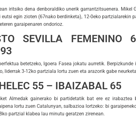
nean iritsiko dena denboraldiko unerik garrantzitsuenera. Mikel
i eutsi egin zioten (67nako berdinketa), 12-0eko partzialarekin p
eteren garaipenaren ondorioz.
STO SEVILLA FEMENINO 
93
erfektua betetzeko, Igoera Fasea jokatu aurretik. Berpizkunde 
o, liderrak 3-12ko partziala lortu zuen eta arazorik gabe neurket
HELEC 55 – IBAIZABAL 65
ket Almedak gainerako bi partidetatik bat ere ez irabaztea 
pena lortu zuen Catalunyan, salbazioa lortzeko: bi garaipenek
ko partzial klabea lau minutu geratzen zirenean.