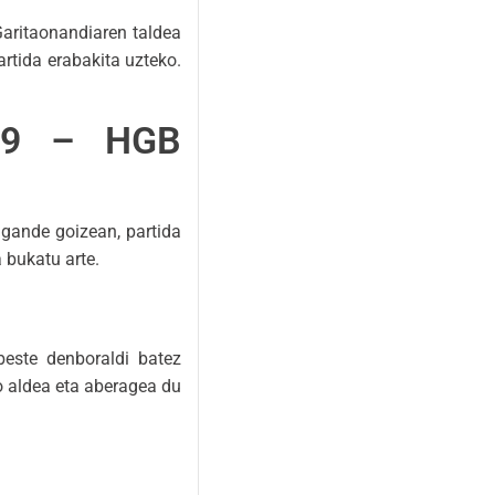
 Garitaonandiaren taldea
artida erabakita uzteko.
69 – HGB
igande goizean, partida
a bukatu arte.
beste denboraldi batez
o aldea eta aberagea du