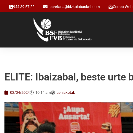
944 39 57 22
secretaria@bizkaiabasket.com
Correo Web
ELITE: Ibaizabal, beste urt
02/04/2024
10:14 am
Lehiaketak