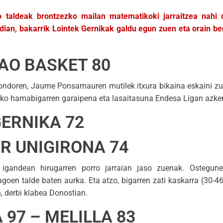
ko taldeak brontzezko mailan matematikoki jarraitzea nahi
ldian, bakarrik Lointek Gernikak galdu egun zuen eta orain be
AO BASKET 80
ndoren, Jaume Ponsarnauren mutilek itxura bikaina eskaini zut
iko hamabigarren garaipena eta lasaitasuna Endesa Ligan azken
GERNIKA 72
AR UNIGIRONA 74
, igandean hirugarren porro jarraian jaso zuenak. Ostegun
en talde baten aurka. Eta atzo, bigarren zati kaskarra (30-46
n, derbi klabea Donostian.
 97 – MELILLA 83