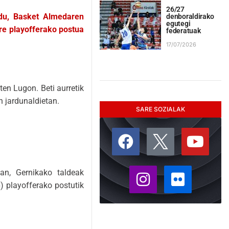
26/27
 du, Basket Almedaren
denboraldirako
egutegi
re playofferako postua
federatuak
17/07/2026
en Lugon. Beti aurretik
 jardunaldietan.
SARE SOZIALAK
ean, Gernikako taldeak
) playofferako postutik