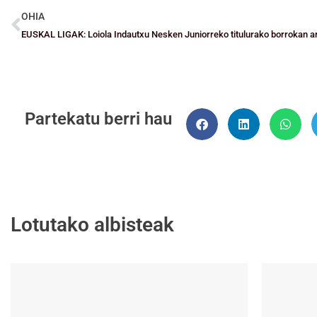
OHIA
EUSKAL LIGAK: Loiola Indautxu Nesken Juniorreko titulurako borrokan ar
Partekatu berri hau
Lotutako albisteak