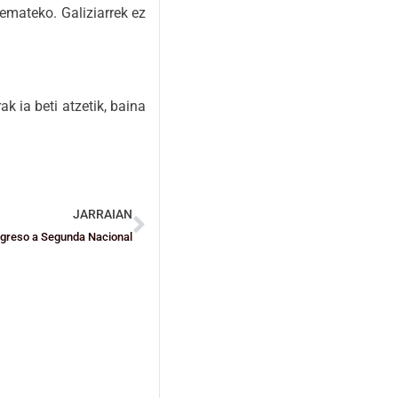
 emateko. Galiziarrek ez
k ia beti atzetik, baina
JARRAIAN
regreso a Segunda Nacional