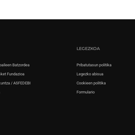
LEGEZKOA
paileen Batzordea
Pribatutasun politika
sket Fundazioa
Legezko abisua
kuntza / ASFEDEBI
Cookieen politika
a
Formulario