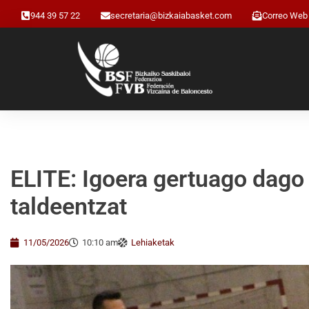
944 39 57 22
secretaria@bizkaiabasket.com
Correo Web
ELITE: Igoera gertuago dago 
taldeentzat
11/05/2026
10:10 am
Lehiaketak