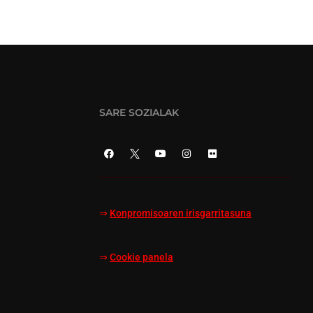
SARE SOZIALAK
⇒
Konpromisoaren irisgarritasuna
⇒
Cookie panela