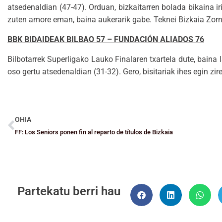
atsedenaldian (47-47). Orduan, bizkaitarren bolada bikaina ir
zuten amore eman, baina aukerarik gabe. Teknei Bizkaia Zorno
BBK BIDAIDEAK BILBAO 57 – FUNDACIÓN ALIADOS 76
Bilbotarrek Superligako Lauko Finalaren txartela dute, baina 
oso gertu atsedenaldian (31-32). Gero, bisitariak ihes egin zir
OHIA
FF: Los Seniors ponen fin al reparto de títulos de Bizkaia
Partekatu berri hau