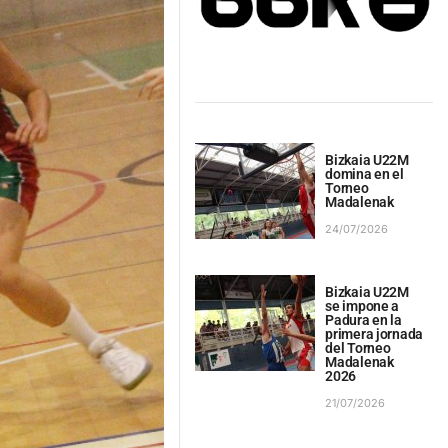
Bizkaia U22M
domina en el
Torneo
Madalenak
24/07/2026
Bizkaia U22M
se impone a
Padura en la
primera jornada
del Torneo
Madalenak
2026
21/07/2026