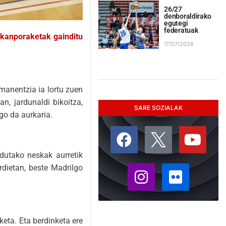
26/27
denboraldirako
egutegi
federatuak
 kanporaketak gainditu
17/07/2026
manentzia ia lortu zuen
n, jardunaldi bikoitza,
SARE SOZIALAK
ngo da aurkaria.
dutako neskak aurretik
rdietan, beste Madrilgo
keta. Eta berdinketa ere