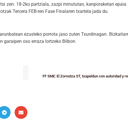
itsi zen: 18-2ko partziala, zazpi minututan, kanporaketari epaia
tzak Tercera FEB-ren Fase Finalaren txartela jada du.
larunbatean ezusteko porrota jaso zuten Txurdinagan. Bizkaitarra
en garaipen oso erraza lortzeko Bilbon.
FF SME: El Zornotza ST, txapeldun con autoridad y 