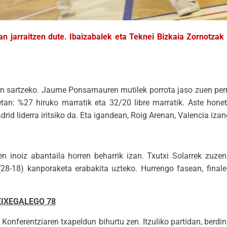
n jarraitzen dute. Ibaizabalek eta Teknei Bizkaia Zornotzak
an sartzeko. Jaume Ponsarnauren mutilek porrota jaso zuen per
tan: %27 hiruko marratik eta 32/20 libre marratik. Aste honeta
drid liderra iritsiko da. Eta igandean, Roig Arenan, Valencia iza
 inoiz abantaila horren beharrik izan. Txutxi Solarrek zuzen
(28-18) kanporaketa erabakita uzteko. Hurrengo fasean, finale
EIXEGALEGO 78
Konferentziaren txapeldun bihurtu zen. Itzuliko partidan, berdin