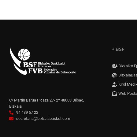
+ BSF
Bizkaiko E
BizkaiaBa
Kirol Medi
Web Post
C/ Martín Barua Picaza 27- 2º 48003 Bilbao,
Bizkaia
94 439 57 22
secretaria@bizkaiabasket.com