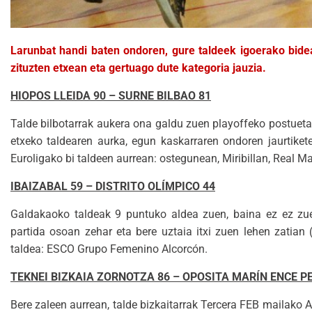
Larunbat handi baten ondoren, gure taldeek igoerako bidea
zituzten etxean eta gertuago dute kategoria jauzia.
HIOPOS LLEIDA 90 – SURNE BILBAO 81
Talde bilbotarrak aukera ona galdu zuen playoffeko postuet
etxeko taldearen aurka, egun kaskarraren ondoren jaurtikete
Euroligako bi taldeen aurrean: ostegunean, Miribillan, Real Ma
IBAIZABAL 59 – DISTRITO OLÍMPICO 44
Galdakaoko taldeak 9 puntuko aldea zuen, baina ez ez zuen
partida osoan zehar eta bere uztaia itxi zuen lehen zatian 
taldea: ESCO Grupo Femenino Alcorcón.
TEKNEI BIZKAIA ZORNOTZA 86 – OPOSITA MARÍN ENCE P
Bere zaleen aurrean, talde bizkaitarrak Tercera FEB mailako A 