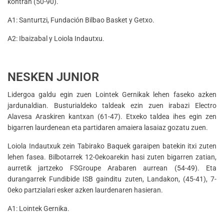
kontran (50-90).
A1: Santurtzi, Fundación Bilbao Basket y Getxo.
A2: Ibaizabal y Loiola Indautxu.
NESKEN JUNIOR
Lidergoa galdu egin zuen Lointek Gernikak lehen faseko azken
jardunaldian. Busturialdeko taldeak ezin zuen irabazi Electro
Alavesa Araskiren kantxan (61-47). Etxeko taldea ihes egin zen
bigarren laurdenean eta partidaren amaiera lasaiaz gozatu zuen.
Loiola Indautxuk zein Tabirako Baquek garaipen batekin itxi zuten
lehen fasea. Bilbotarrek 12-0ekoarekin hasi zuten bigarren zatian,
aurretik jartzeko FSGroupe Arabaren aurrean (54-49). Eta
durangarrek Fundibide ISB gainditu zuten, Landakon, (45-41), 7-
0eko partzialari esker azken laurdenaren hasieran.
A1: Lointek Gernika.