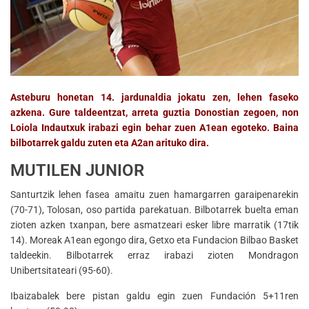
Asteburu honetan 14. jardunaldia jokatu zen, lehen faseko
azkena. Gure taldeentzat, arreta guztia Donostian zegoen, non
Loiola Indautxuk irabazi egin behar zuen A1ean egoteko. Baina
bilbotarrek galdu zuten eta A2an arituko dira.
MUTILEN JUNIOR
Santurtzik lehen fasea amaitu zuen hamargarren garaipenarekin
(70-71), Tolosan, oso partida parekatuan. Bilbotarrek buelta eman
zioten azken txanpan, bere asmatzeari esker libre marratik (17tik
14). Moreak A1ean egongo dira, Getxo eta Fundacion Bilbao Basket
taldeekin. Bilbotarrek erraz irabazi zioten Mondragon
Unibertsitateari (95-60).
Ibaizabalek bere pistan galdu egin zuen Fundación 5+11ren