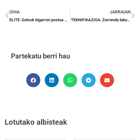
OHIA
JARRAIAN
ELITE: Getxok bigarren postua harrapatu du La Casillan
TEKNIFIKAZIOA: Zerrenda laburragoak
Partekatu berri hau
Lotutako albisteak