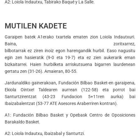
A2: Loiola Indautxu, Tabirako Baqué y La Salle.
MUTILEN KADETE
Garaipen batek A1erako txartela ematen zion Loiola Indautxuri.
Baina, zoritxarrez,
bilbotarrak ez ziren inoiz egon harengandik hurbil. Easo nagusitu
egin zen hasieratik (9-0 eta 19-7) eta ez zien aukerarik eman
bizkaitarrei. Haien hurbilketa arriskutsuena bigarren laurdenean
gertatu zen (31-26). Amaieran, 80-55.
Jardunaldiko gainerakoan, Fundación Bilbao Basket-en garaipena,
Ekiola Ointxe! Taldearen aurrean (122-58) eta porrot bai
Santurtzirentzat (43-23 Fundacion 5+11ren aurka) bai
Ibaizabalentzat (53-77 ATE Asesores Araberriren kontran).
A1: Fundación Bilbao Basket y Opebask Centro de Oposiciones
Barakaldo Basket.
A2: Loiola Indautxu, Ibaizabal y Santurtzi.