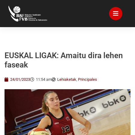
EUSKAL LIGAK: Amaitu dira lehen
faseak
24/01/2023
11:54 am
Lehiaketak
,
Principales