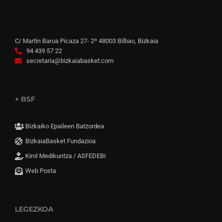
C/ Martín Barua Picaza 27- 2º 48003 Bilbao, Bizkaia
94 439 57 22
secretaria@bizkaiabasket.com
+ BSF
Bizkaiko Epaileen Batzordea
BizkaiaBasket Fundazioa
Kirol Medikuntza / ASFEDEBI
Web Posta
LEGEZKOA