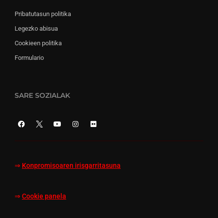
Pribatutasun politika
Legezko abisua
Cookieen politika
Formulario
SARE SOZIALAK
⇒
Konpromisoaren irisgarritasuna
⇒
Cookie panela