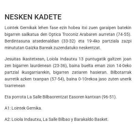
NESKEN KADETE
Lointek Gernikak lehen fase ezin hobea itxi zuen garaipen batekin
bigarren sailkatua den Optica Troconiz Arabaren aurretan (74-55).
Berdintasuna atsedenaldian (33-32) eta 19-4ko partziala zazpi
minututan Gaizka Bareak zuzendatuko neskentzat.
Jesuitas ikastetxean, Loiola Indautxu 13 puntugatik galtzen joan
zen bigarren laurdenean (23-36), baina buelta eman zion 14-0eko
partzial ikusgarriarekin, bigarren zatiaren hasieran. Bilbotarrak
aurretik azken txanpan (57-54), baina 0-10rekoa jaso zuten unerik
txarrenean
Eta porrota La Salle Bilbaorentzat Easoren kantxan (96-51).
A1: Lointek Gernika.
A2: Loiola Indautxu, La Salle Bilbao y Barakaldo Basket.