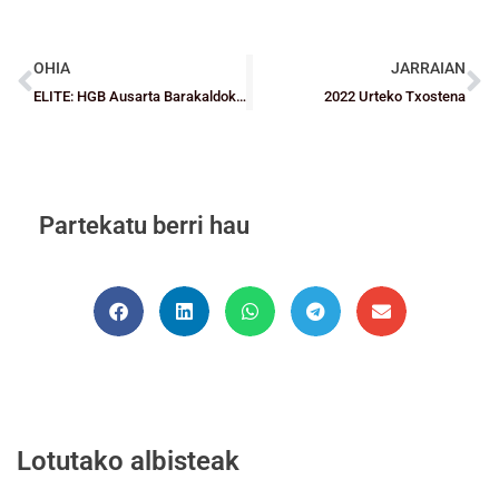
OHIA
JARRAIAN
ELITE: HGB Ausarta Barakaldok irria berreskuratu zuen Lasesarren eta hirugarrena jarraian Teknei Zornotzarentzat
2022 Urteko Txostena
Partekatu berri hau
Lotutako albisteak