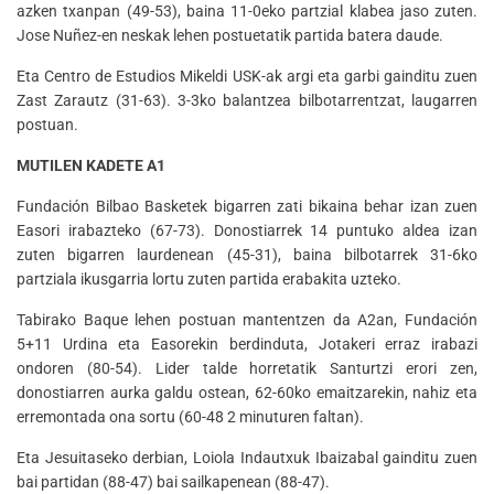
azken txanpan (49-53), baina 11-0eko partzial klabea jaso zuten.
Jose Nuñez-en neskak lehen postuetatik partida batera daude.
Eta Centro de Estudios Mikeldi USK-ak argi eta garbi gainditu zuen
Zast Zarautz (31-63). 3-3ko balantzea bilbotarrentzat, laugarren
postuan.
MUTILEN KADETE A1
Fundación Bilbao Basketek bigarren zati bikaina behar izan zuen
Easori irabazteko (67-73). Donostiarrek 14 puntuko aldea izan
zuten bigarren laurdenean (45-31), baina bilbotarrek 31-6ko
partziala ikusgarria lortu zuten partida erabakita uzteko.
Tabirako Baque lehen postuan mantentzen da A2an, Fundación
5+11 Urdina eta Easorekin berdinduta, Jotakeri erraz irabazi
ondoren (80-54). Lider talde horretatik Santurtzi erori zen,
donostiarren aurka galdu ostean, 62-60ko emaitzarekin, nahiz eta
erremontada ona sortu (60-48 2 minuturen faltan).
Eta Jesuitaseko derbian, Loiola Indautxuk Ibaizabal gainditu zuen
bai partidan (88-47) bai sailkapenean (88-47).