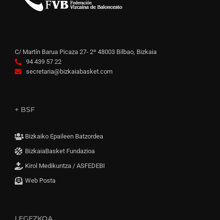
C/ Martín Barua Picaza 27- 2º 48003 Bilbao, Bizkaia
94 439 57 22
secretaria@bizkaiabasket.com
+ BSF
Bizkaiko Epaileen Batzordea
BizkaiaBasket Fundazioa
Kirol Medikuntza / ASFEDEBI
Web Posta
LEGEZKOA