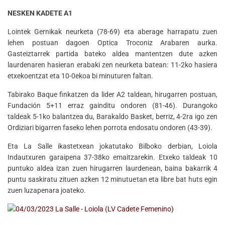
NESKEN KADETE A1
Lointek Gernikak neurketa (78-69) eta aberage harrapatu zuen
lehen postuan dagoen Optica Troconiz Arabaren aurka.
Gasteiztarrek partida bateko aldea mantentzen dute azken
laurdenaren hasieran erabaki zen neurketa batean: 11-2ko hasiera
etxekoentzat eta 10-0ekoa bi minuturen faltan.
Tabirako Baque finkatzen da lider A2 taldean, hirugarren postuan,
Fundación 5+11 erraz gainditu ondoren (81-46). Durangoko
taldeak 5-1ko balantzea du, Barakaldo Basket, berriz, 4-2ra igo zen
Ordiziari bigarren faseko lehen porrota endosatu ondoren (43-39).
Eta La Salle ikastetxean jokatutako Bilboko derbian, Loiola
Indautxuren garaipena 37-38ko emaitzarekin. Etxeko taldeak 10
puntuko aldea izan zuen hirugarren laurdenean, baina bakarrik 4
puntu saskiratu zituen azken 12 minutuetan eta libre bat huts egin
zuen luzapenara joateko.