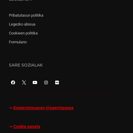
Pribatutasun politika
Legezko abisua
Cookieen politika
Formulario
SARE SOZIALAK
⇒
Konpromisoaren irisgarritasuna
⇒
Cookie panela