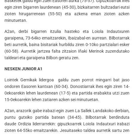
Basketek galdu egin zuen Easoren aurka (75-57). Gipuzkoarrak ihes
egin ziren bigarren laurdenean (45-30), bizkaitarren bultzadari eutsi
zioten hirugarrenean (55-50) eta azkena eman zioten azken
minutuetan.
A2an, derbi bigarren itzulia hasteko eta Loiola Indautxuren
garaipena, 73-64ko emaitzarekin, Ibaizabal-en aurrean. Bilbotarrak
beti aurretik, baina bisitariak hurbildu ziren 0-10ko partzialari esker
(60-58). Aurretik jartzea falta zitzaion Iñaki Merinok zuzendutako
taldeari eta garaipena Bilbon geratu zen.
NESKEN JUNIOR A1
Lointek Gernikak lidergoa galdu zuen porrot mingarri bat jaso
ondoren Easoren kantxan (60-34). Donostiarrak ihes egin ziren 14-
0ekoarekin lehen laurdenean (17-5) eta partida erabakita utzi zuen
15-0ekoarekin lehen zatiaren azken sei minutuetan.
A2an, arazorik gabe irabazi egin zuen La Sallek Landakoko derbian,
puntu gutxiko partida batean (34-45). Bilbotarrak berdinduta
daude Ordizia liderrarrekin: gipuzkoarrek Loiola Indautxuri irabazi
zioten 64-55ko emaitzarekin. Jesuitaseko taldea aurretik sartu zen