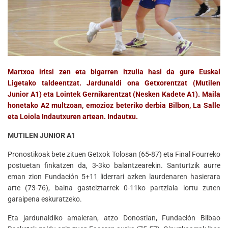
Martxoa iritsi zen eta bigarren itzulia hasi da gure Euskal
Ligetako taldeentzat. Jardunaldi ona Getxorentzat (Mutilen
Junior A1) eta Lointek Gernikarentzat (Nesken Kadete A1). Maila
honetako A2 multzoan, emozioz beteriko derbia Bilbon, La Salle
eta Loiola Indautxuren artean. Indautxu.
MUTILEN JUNIOR A1
Pronostikoak bete zituen Getxok Tolosan (65-87) eta Final Fourreko
postuetan finkatzen da, 3-3ko balantzearekin. Santurtzik aurre
eman zion Fundación 5+11 liderrari azken laurdenaren hasierara
arte (73-76), baina gasteiztarrek 0-11ko partziala lortu zuten
garaipena eskuratzeko.
Eta jardunaldiko amaieran, atzo Donostian, Fundación Bilbao