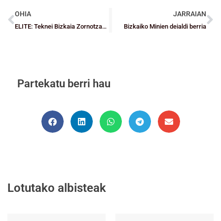
OHIA
JARRAIAN
ELITE: Teknei Bizkaia Zornotzak irabazi du derbian eta Surne Bilbao Basket-en eraso mendebala
Bizkaiko Minien deialdi berria
Partekatu berri hau
Lotutako albisteak