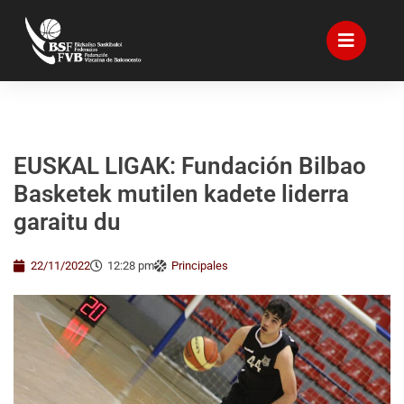
EUSKAL LIGAK: Fundación Bilbao
Basketek mutilen kadete liderra
garaitu du
22/11/2022
12:28 pm
Principales