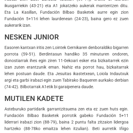
ikusgarriekin (43-21) eta A1 jokatzeko aukerak mantentzen ditu.
Eta La Kasillan, Fundación Bilbao Basketek aurre egin zion
Fundación 5+11ri lehen laurdenean (24-23), baina gero ez zuen
aukerarik izan.
NESKEN JUNIOR
Easoren kantxan iritis zen Lointek Gernikaren denboraldiko bigarren
porrota (59-51). Berdintasun handiko 35 minuturen ondoren,
donostiarrak ihes egin ziren 11-0ekoari esker eta bizkaitarrek ezin
izan zuten erantzunik eman. Nahiz eta porrot hau, bizkaitarrak
lehen postuan daude. Eta Jesuitas ikastetxean, Loiola Indautxuk
argi eta garbi irabazi egin zuen Tabirako Baqueren aurkako derbian
(74-42). Bilbotarrak A1etik bi garaipenera daude.
MUTILEN KADETE
Asteburuko partidarik garrantzitsuena zen eta ez zuen huts egin.
Fundación Bilbao Basketek porrotik gabeko Fundación 5+11
liderrari irabazi zion (88-79), baina 2 puntu falta zitzaion lidergoa
hartzeko (88-78ko emaitza lehen itzulian). Beti aurretik Iñigo