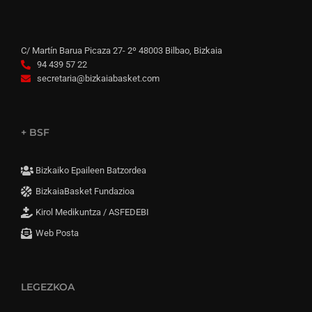
C/ Martín Barua Picaza 27- 2º 48003 Bilbao, Bizkaia
94 439 57 22
secretaria@bizkaiabasket.com
+ BSF
Bizkaiko Epaileen Batzordea
BizkaiaBasket Fundazioa
Kirol Medikuntza / ASFEDEBI
Web Posta
LEGEZKOA