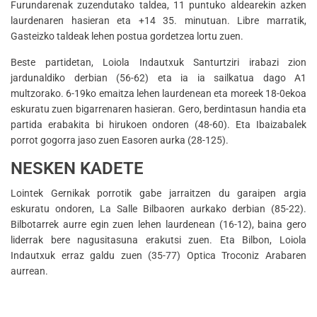
Furundarenak zuzendutako taldea, 11 puntuko aldearekin azken
laurdenaren hasieran eta +14 35. minutuan. Libre marratik,
Gasteizko taldeak lehen postua gordetzea lortu zuen.
Beste partidetan, Loiola Indautxuk Santurtziri irabazi zion
jardunaldiko derbian (56-62) eta ia ia sailkatua dago A1
multzorako. 6-19ko emaitza lehen laurdenean eta moreek 18-0ekoa
eskuratu zuen bigarrenaren hasieran. Gero, berdintasun handia eta
partida erabakita bi hirukoen ondoren (48-60). Eta Ibaizabalek
porrot gogorra jaso zuen Easoren aurka (28-125).
NESKEN KADETE
Lointek Gernikak porrotik gabe jarraitzen du garaipen argia
eskuratu ondoren, La Salle Bilbaoren aurkako derbian (85-22).
Bilbotarrek aurre egin zuen lehen laurdenean (16-12), baina gero
liderrak bere nagusitasuna erakutsi zuen. Eta Bilbon, Loiola
Indautxuk erraz galdu zuen (35-77) Optica Troconiz Arabaren
aurrean.