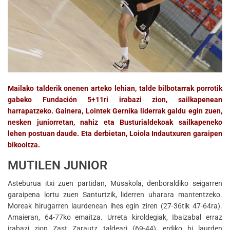
Mailako talderik onenen arteko lehian, talde bilbotarrak porrotik
gabeko Fundación 5+11ri irabazi zion, sailkapenean
harrapatzeko. Gainera, Lointek Gernika liderrak galdu egin zuen,
nesken juniorretan, nahiz eta Busturialdekoak sailkapeneko
lehen postuan daude. Eta derbietan, Loiola Indautxuren garaipen
bikooitza.
MUTILEN JUNIOR
Asteburua itxi zuen partidan, Musakola, denboraldiko seigarren
garaipena lortu zuen Santurtzik, liderren uharara mantentzeko.
Moreak hirugarren laurdenean ihes egin ziren (27-36tik 47-64ra).
Amaieran, 64-77ko emaitza. Urreta kiroldegiak, Ibaizabal erraz
irabazi zion Zast Zarautz taldeari (69-44), erdiko bi laurden