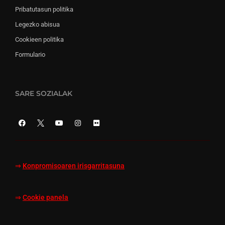
Pribatutasun politika
Legezko abisua
Cookieen politika
Formulario
SARE SOZIALAK
⇒
Konpromisoaren irisgarritasuna
⇒
Cookie panela