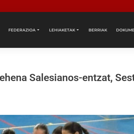
FEDERAZIOA
LEHIAKETAK
BERRIAK
DOKUM
ehena Salesianos-entzat, Ses