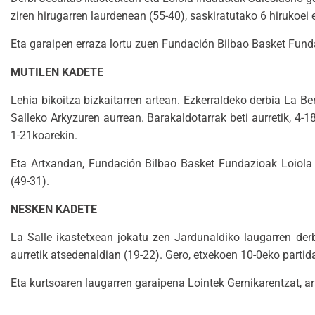
ziren hirugarren laurdenean (55-40), saskiratutako 6 hirukoei 
Eta garaipen erraza lortu zuen Fundación Bilbao Basket Fund
MUTILEN KADETE
Lehia bikoitza bizkaitarren artean. Ezkerraldeko derbia La B
Salleko Arkyzuren aurrean. Barakaldotarrak beti aurretik, 4-
1-21koarekin.
Eta Artxandan, Fundación Bilbao Basket Fundazioak Loiola In
(49-31).
NESKEN KADETE
La Salle ikastetxean jokatu zen Jardunaldiko laugarren der
aurretik atsedenaldian (19-22). Gero, etxekoen 10-0eko partid
Eta kurtsoaren laugarren garaipena Lointek Gernikarentzat, a