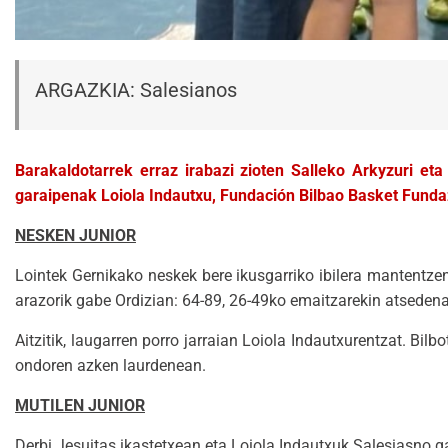
ARGAZKIA: Salesianos
Barakaldotarrek erraz irabazi zioten Salleko Arkyzuri et
garaipenak Loiola Indautxu, Fundación Bilbao Basket Fundaz
NESKEN JUNIOR
Lointek Gernikako neskek bere ikusgarriko ibilera mantentz
arazorik gabe Ordizian: 64-89, 26-49ko emaitzarekin atsedena
Aitzitik, laugarren porro jarraian Loiola Indautxurentzat. Bi
ondoren azken laurdenean.
MUTILEN JUNIOR
Derbi Jesuitas ikastetxean eta Loiola Indautxuk Salesiasno g