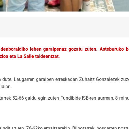
a denboraldiko lehen garaipenaz gozatu zuten. Asteburuko b
ioa eta La Salle taldeentzat.
en dute. Laugarren garaipen erreskadan Zuhaitz Gonzalezek zuz
ldian.
lbotarrek 52-66 galdu egin zuten Fundibide ISB-ren aurrean, 8 mi
ainditu zuen. 76-62ko emaitzarekin. Bilbotarrak, bosgarren post