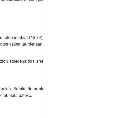
s taldearentzat (46-79),
ioten azken laurdenean,
zion atsedenaldira arte
arekin. Barakaldotarrak
 erabakita uzteko.