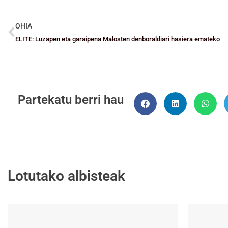
OHIA
ELITE: Luzapen eta garaipena Malosten denboraldiari hasiera emateko
Partekatu berri hau
Lotutako albisteak