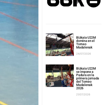
Bizkaia U22M
domina en el
Torneo
Madalenak
24/07/2026
Bizkaia U22M
se impone a
Padura en la
primera jornada
del Torneo
Madalenak
2026
21/07/2026