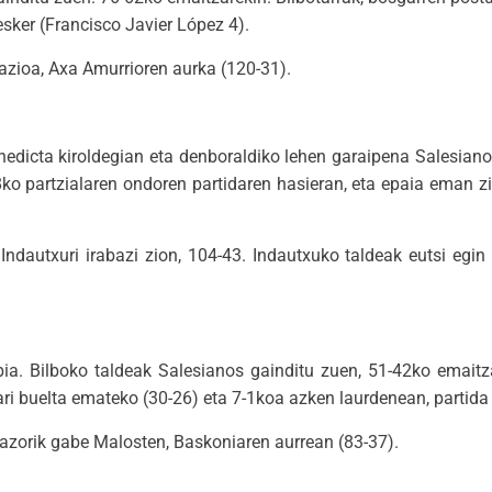
esker (Francisco Javier López 4).
azioa, Axa Amurrioren aurka (120-31).
enedicta kiroldegian eta denboraldiko lehen garaipena Salesiano
18ko partzialaren ondoren partidaren hasieran, eta epaia eman z
dautxuri irabazi zion, 104-43. Indautxuko taldeak eutsi egin 
bia. Bilboko taldeak Salesianos gainditu zuen, 51-42ko emaitz
ari buelta emateko (30-26) eta 7-1koa azken laurdenean, partida
razorik gabe Malosten, Baskoniaren aurrean (83-37).