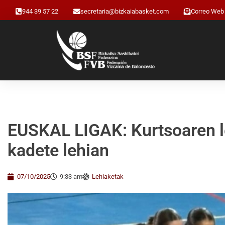
944 39 57 22
secretaria@bizkaiabasket.com
Correo Web
EUSKAL LIGAK: Kurtsoaren l
kadete lehian
07/10/2025
9:33 am
Lehiaketak