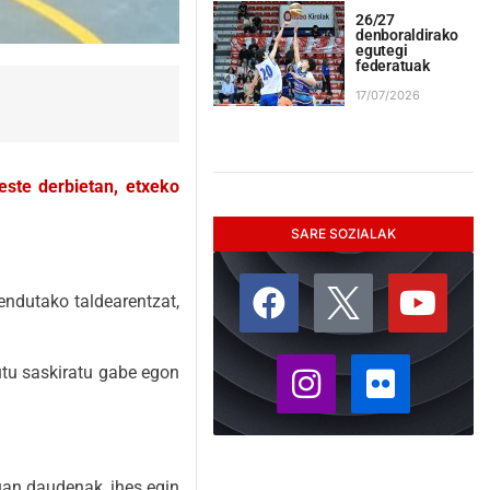
26/27
denboraldirako
egutegi
federatuak
17/07/2026
este derbietan, etxeko
SARE SOZIALAK
endutako taldearentzat,
nutu saskiratu gabe egon
uan daudenak, ihes egin