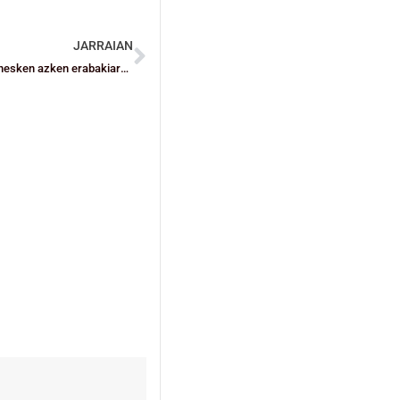
JARRAIAN
Bizkaiko Gizonezkoen Haur mailako selekzioa definituta eta nesken azken erabakiaren zain