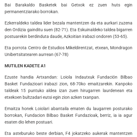
Bai Barakaldo Basketek bai Getxok ez zuen huts egin
permanentziarako borrokan.
Ezkerraldeko taldea lider bezala mantentzen da eta aurkari zuzena
den Ordizia gainditu suen (82-71). Eta Eskuinaldeko taldea bigarren
postuarekin berdinduta daude, Azkoitian irabazi ondoren (53-65).
Eta porrota Centro de Estudios Mikeldirentzat, etxean, Mondragon
Unibertsitatearen aurrean (67-78)
MUTILEN KADETE A1
Ezuste handia Artxandan: Loiola Indautxuk Fundación Bilbao
Basket Fundazioari irabazi zion, 68-70ko emaitzarekin. Kanpoko
taldeak 15 puntuko aldea izan zuen hirugarren laurdenean eta
etxekoen bultzadari eutsi egin zion azken txanpan.
Emaitza honek Loiolari abantaila ematen du laugarren posturako
borrokan, Fundacion Bilbao Basket Fundazioak, berriz, ia ia agur
esaten dio lehen postuari.
Eta asteburuko beste derbian, F4 jokatzeko aukerak mantentzen