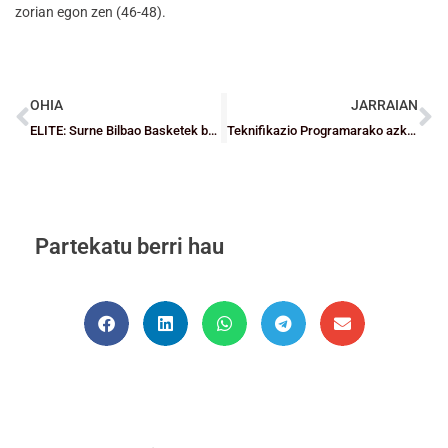
zorian egon zen (46-48).
OHIA
JARRAIAN
ELITE: Surne Bilbao Basketek beste pauso handi bat eman du permanentziarantz
Teknifikazio Programarako azken bi hitzorduak
Partekatu berri hau