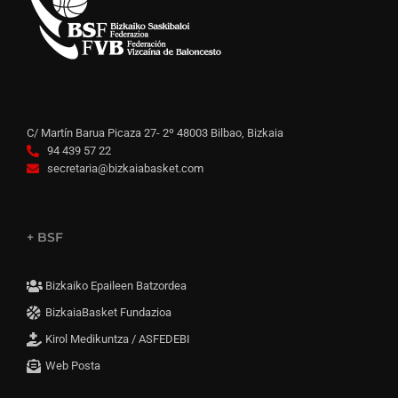
C/ Martín Barua Picaza 27- 2º 48003 Bilbao, Bizkaia
94 439 57 22
secretaria@bizkaiabasket.com
+ BSF
Bizkaiko Epaileen Batzordea
BizkaiaBasket Fundazioa
Kirol Medikuntza / ASFEDEBI
Web Posta