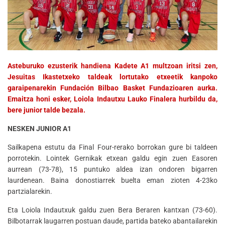
Asteburuko ezusterik handiena Kadete A1 multzoan iritsi zen,
Jesuitas Ikastetxeko taldeak lortutako etxeetik kanpoko
garaipenarekin Fundación Bilbao Basket Fundazioaren aurka.
Emaitza honi esker, Loiola Indautxu Lauko Finalera hurbildu da,
bere junior talde bezala.
NESKEN JUNIOR A1
Sailkapena estutu da Final Four-rerako borrokan gure bi taldeen
porrotekin. Lointek Gernikak etxean galdu egin zuen Easoren
aurrean (73-78), 15 puntuko aldea izan ondoren bigarren
laurdenean. Baina donostiarrek buelta eman zioten 4-23ko
partzialarekin.
Eta Loiola Indautxuk galdu zuen Bera Beraren kantxan (73-60).
Bilbotarrak laugarren postuan daude, partida bateko abantailarekin