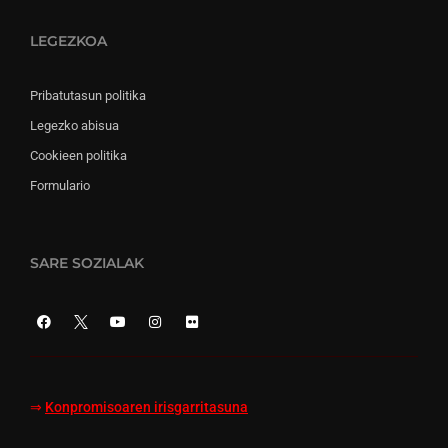
LEGEZKOA
Pribatutasun politika
Legezko abisua
Cookieen politika
Formulario
SARE SOZIALAK
⇒
Konpromisoaren irisgarritasuna