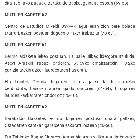
ditu Tabirako Baquek, Barakaldo Basket gainditu ostean (69-63).
MUTILEN KADETE A2
Centro de Estudios Mikeldi USK-AK agur esan zion bere bolada
txarrari, azken postuan dagoen Ointxeri irabazita (78-67).
MUTILEN KADETE A1
Berriro aldaketa lehen postuan. La Salle Bilbao lidergora itzuli da,
Asevi Araskiri irabazi ondoren, 65-59ko emaitzarekin, 13-2ko
partzialarekin azken laurdenaren hasieran.
Eta Lointek Gernika bigarren postura jaitsi da, bilbotarrekin
berdinduta, Easoren aurka galdu ondoren (61-54), hirugarren
laurden kaskarraren ondorioz (26-10).
MUTILEN KADETE A2
Barakaldo Basketek ez du bigarren postuko uhara galtzen,
Ostadarren kantxan garaipena eskuratu ostean (46-56).
Eta Tabirako Baque Dinnteco Araba bigarren sailkatuari irabazteko