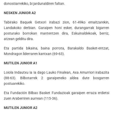
donostiarrekiko, bi jardunaldiren faltan.
NESKEN JUNIOR A2
Tabirako Baquek Getxori irabazi zion, 61-49ko emaitzarekin,
Landakoko derbian. Garaipen honi esker, durangarrak bigarren
posturako borrokan mantentzen dira, Eskuinaldekoak, berriz,
atzean gelditu dira.
Eta partida bikaina, baina porrota, Barakaldo Basket-entzat,
Mondragon liderraren kantxan (69-63).
MUTILEN JUNIOR A1
Loiola Indautxu ia ia dago Lauko Finalean, Axa Amurriori irabazita
(88-63). Bilbotarrek 2 garaipeneko aldea dute bosgarren
postuarekiko.
Eta Fundación Bilbao Basket Fundazioak garaipen erraza erdietsi
zuen Araberriren aurrean (115-36).
MUTILEN JUNIOR A2