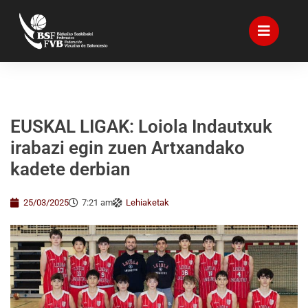
EUSKAL LIGAK: Loiola Indautxuk
irabazi egin zuen Artxandako
kadete derbian
25/03/2025
7:21 am
Lehiaketak