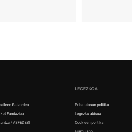
LEGEZKOA
paileen Batzordea
Pribatutasun politika
sket Fundazioa
Legezko abisua
kuntza / ASFEDEBI
Cookieen politika
a
Formulario