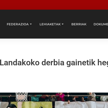
FEDERAZIOA
LEHIAKETAK
BERRIAK
DOKUM
andakoko derbia gainetik he