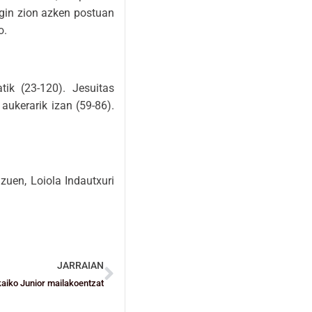
egin zion azken postuan
o.
ik (23-120). Jesuitas
aukerarik izan (59-86).
zuen, Loiola Indautxuri
JARRAIAN
zkaiko Junior mailakoentzat