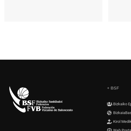
+ BSF
Bizkaiko E
BizkaiaBa
Kirol Medi
Web Post