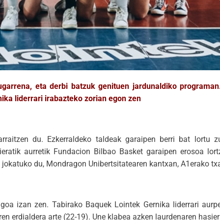
ugarrena, eta derbi batzuk genituen jardunaldiko programa
ika liderrari irabazteko zorian egon zen
arraitzen du. Ezkerraldeko taldeak garaipen berri bat lortu 
sieratik aurretik Fundacion Bilbao Basket garaipen erosoa lor
a jokatuko du, Mondragon Unibertsitatearen kantxan, A1erako txa
goa izan zen. Tabirako Baquek Lointek Gernika liderrari aurp
ren erdialdera arte (22-19). Une klabea azken laurdenaren hasier