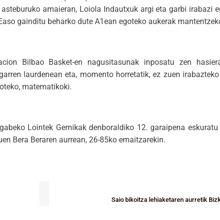
 asteburuko amaieran, Loiola Indautxuk argi eta garbi irabazi 
k Easo gainditu beharko dute A1ean egoteko aukerak mantentzek
cion Bilbao Basket-en nagusitasunak inposatu zen hasierat
garren laurdenean eta, momento horretatik, ez zuen irabazteko 
goteko, matematikoki.
 gabeko Lointek Gernikak denboraldiko 12. garaipena eskuratu 
 zuen Bera Beraren aurrean, 26-85ko emaitzarekin.
Saio bikoitza lehiaketaren aurretik Bi