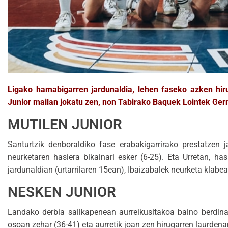
Ligako hamabigarren jardunaldia, lehen faseko azken hir
Junior mailan jokatu zen, non Tabirako Baquek Lointek Gern
MUTILEN JUNIOR
Santurtzik denboraldiko fase erabakigarrirako prestatzen j
neurketaren hasiera bikainari esker (6-25). Eta Urretan, ha
jardunaldian (urtarrilaren 15ean), Ibaizabalek neurketa klabe
NESKEN JUNIOR
Landako derbia sailkapenean aurreikusitakoa baino berdina
osoan zehar (36-41) eta aurretik joan zen hirugarren laurdena