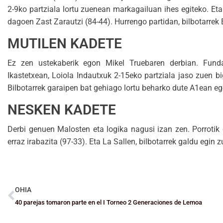
2-9ko partziala lortu zuenean markagailuan ihes egiteko. Eta
dagoen Zast Zarautzi (84-44). Hurrengo partidan, bilbotarre
MUTILEN KADETE
Ez zen ustekaberik egon Mikel Truebaren derbian. Funda
Ikastetxean, Loiola Indautxuk 2-15eko partziala jaso zuen bi
Bilbotarrek garaipen bat gehiago lortu beharko dute A1ean e
NESKEN KADETE
Derbi genuen Malosten eta logika nagusi izan zen. Porrotik
erraz irabazita (97-33). Eta La Sallen, bilbotarrek galdu egin
OHIA
40 parejas tomaron parte en el I Torneo 2 Generaciones de Lemoa