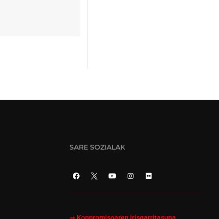
SARE SOZIALAK
⇒
Konpromisoaren irisgarritasuna