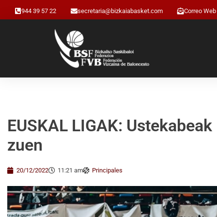
944 39 57 22
secretaria@bizkaiabasket.com
Correo Web
EUSKAL LIGAK: Ustekabeak L
zuen
20/12/2022
11:21 am
Principales