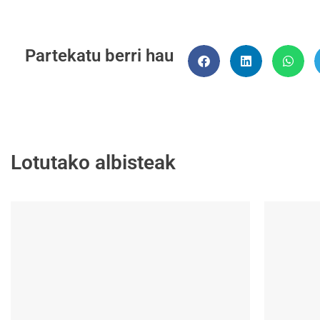
Partekatu berri hau
Lotutako albisteak