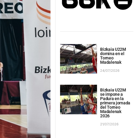
Bizkaia U22M
domina en el
Torneo
Madalenak
24/07/2026
Bizkaia U22M
se impone a
Padura en la
primera jornada
del Torneo
Madalenak
2026
21/07/2026