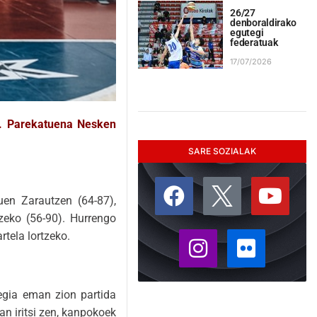
26/27
denboraldirako
egutegi
federatuak
17/07/2026
n. Parekatuena Nesken
SARE SOZIALAK
zuen Zarautzen (64-87),
tzeko (56-90). Hurrengo
rtela lortzeko.
egia eman zion partida
an iritsi zen, kanpokoek