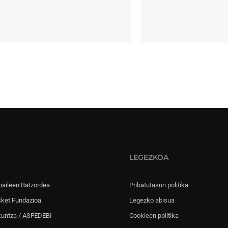
LEGEZKOA
paileen Batzordea
Pribatutasun politika
sket Fundazioa
Legezko abisua
kuntza / ASFEDEBI
Cookieen politika