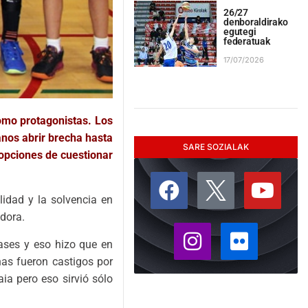
26/27
denboraldirako
egutegi
federatuak
17/07/2026
omo protagonistas. Los
anos abrir brecha hasta
SARE SOZIALAK
 opciones de cuestionar
idad y la solvencia en
adora.
pases y eso hizo que en
nas fueron castigos por
ia pero eso sirvió sólo