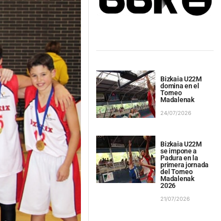
Bizkaia U22M
domina en el
Torneo
Madalenak
24/07/2026
Bizkaia U22M
se impone a
Padura en la
primera jornada
del Torneo
Madalenak
2026
21/07/2026