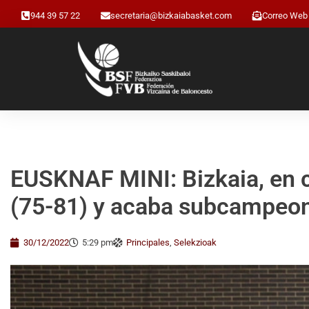
944 39 57 22
secretaria@bizkaiabasket.com
Correo Web
EUSKNAF MINI: Bizkaia, en c
(75-81) y acaba subcampeo
30/12/2022
5:29 pm
Principales
,
Selekzioak