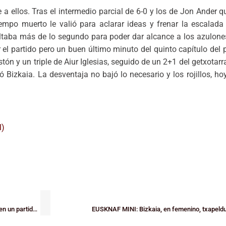
a ellos. Tras el intermedio parcial de 6-0 y los de Jon Ander q
iempo muerto le valió para aclarar ideas y frenar la escalada 
faltaba más de lo segundo para poder dar alcance a los azulones
partido pero un buen último minuto del quinto capítulo del par
tón y un triple de Aiur Iglesias, seguido de un 2+1 del getxotarr
ó Bizkaia. La desventaja no bajó lo necesario y los rojillos, ho
EUSKNAF MINI: Bizkaia masculina, a la final tras vencer a Araba (76-64) en un partido muy ajustado
EUSKNAF MINI: Bizkaia, en femenino, txapeldu