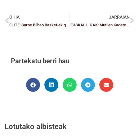
OHIA
JARRAIAN
ELITE: Surne Bilbao Basket-ek gozatzen jarraitu du Miribillan
EUSKAL LIGAK: Mutilen Kadete Lauko Finaletik urrundu da Tabirako Baque
Partekatu berri hau
Lotutako albisteak