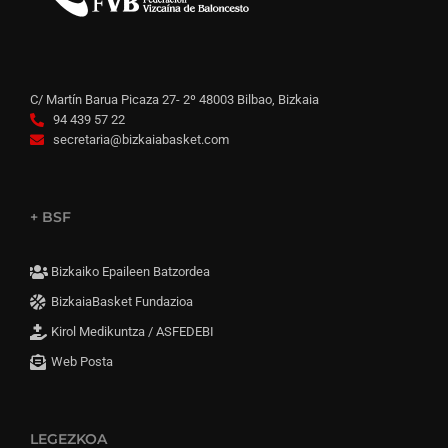
C/ Martín Barua Picaza 27- 2º 48003 Bilbao, Bizkaia
94 439 57 22
secretaria@bizkaiabasket.com
+ BSF
Bizkaiko Epaileen Batzordea
BizkaiaBasket Fundazioa
Kirol Medikuntza / ASFEDEBI
Web Posta
LEGEZKOA