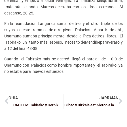
defensa y empezó a sacar ventajas. La balanza seequilibrarba,
más aún cuando Marcos acertaba con los tiros cercanos. Al
descanso, 28-25.
En la reanudación Langarica suma de tres y el otro triple de los
suyos en este tramo es de otro pívot, Palacios. A partir de ahí ,
Unamuno sumaba principalmente desde la línea detiros libres. El
Tabirako, un tanto más espeso, necesitó deMendibeparaveraro y
a 12 del final 43-38.
Cuando el Tabirako más se acercó llegó el parcial de 10-0 de
Unamuno con Palacios como hombre importante y el Tabirako ya
no estaba para nuevos esfuerzos.
OHIA
JARRAIAN
FF CAD.FEM: Tabirako y Gernika jugarán la ‘final’
Bilbao y Bizkaia estuvieron a la altura en los II Encuentros de Federaciones Autonómicas