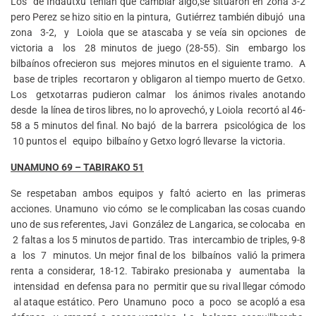
Los de Indautxu tenían que cambiar algo,se situaron en zona 3-2
pero Perez se hizo sitio en la pintura, Gutiérrez también dibujó una
zona 3-2, y Loiola que se atascaba y se veía sin opciones de
victoria a los 28 minutos de juego (28-55). Sin embargo los
bilbaínos ofrecieron sus mejores minutos en el siguiente tramo. A
base de triples recortaron y obligaron al tiempo muerto de Getxo.
Los getxotarras pudieron calmar los ánimos rivales anotando
desde la línea de tiros libres, no lo aprovechó, y Loiola recortó al 46-
58 a 5 minutos del final. No bajó de la barrera psicológica de los
10 puntos el equipo bilbaíno y Getxo logró llevarse la victoria.
UNAMUNO 69 – TABIRAKO 51
Se respetaban ambos equipos y faltó acierto en las primeras
acciones. Unamuno vio cómo se le complicaban las cosas cuando
uno de sus referentes, Javi González de Langarica, se colocaba en
2 faltas a los 5 minutos de partido. Tras intercambio de triples, 9-8
a los 7 minutos. Un mejor final de los bilbaínos valió la primera
renta a considerar, 18-12. Tabirako presionaba y aumentaba la
intensidad en defensa para no permitir que su rival llegar cómodo
al ataque estático. Pero Unamuno poco a poco se acopló a esa