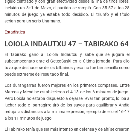
siguió centrado y con gran efectividad desde la lína de tiros libres,
incluído un 3+1 de Mazo, el partido se rompió. Con 35-57 a los 28
minutos de juego ya estaba todo decidido. El triunfo y el título
serían para un serio Unamuno.
Estadística
LOIOLA INDAUTXU 47 – TABIRAKO 64
El Tabirako ganó al Loiola Indautxu y sabe que se jugará el
subcampeonato ante el GetxoSaski en la última jornada. Para ello
tuvo que deshacerse de los bilbaínos y eso no fue tan sencillo como
puede extraerse del resultado final.
Los durangarras fueron mejores en los primeros compases. Entre
Marcos y Mendibe establecieron el 4-13 de los 6 minutos de juego.
Pero Loiola no estaba dispuesto a dejarse llevar tan pronto, lo iba a
luchar todo e Iparragirre tiró de los suyos para equilibrar y Andía
redujo las distancias a la mínima expresión, ejemplo de ello el 16-17
a los 11 minutos de juego.
El Tabirako tenía que ser más intenso en defensa y de ahí se crearon