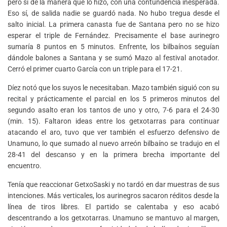
pero sí de la manera que lo hizo, con una contundencia inesperada.
Eso sí, de salida nadie se guardó nada. No hubo tregua desde el
salto inicial. La primera canasta fue de Santana pero no se hizo
esperar el triple de Fernández. Precisamente el base aurinegro
sumaría 8 puntos en 5 minutos. Enfrente, los bilbaínos seguían
dándole balones a Santana y se sumó Mazo al festival anotador.
Cerró el primer cuarto García con un triple para el 17-21.
Díez notó que los suyos le necesitaban. Mazo también siguió con su
recital y prácticamente el parcial en los 5 primeros minutos del
segundo asalto eran los tantos de uno y otro, 7-6 para el 24-30
(min. 15). Faltaron ideas entre los getxotarras para continuar
atacando el aro, tuvo que ver también el esfuerzo defensivo de
Unamuno, lo que sumado al nuevo arreón bilbaíno se tradujo en el
28-41 del descanso y en la primera brecha importante del
encuentro.
Tenía que reaccionar GetxoSaski y no tardó en dar muestras de sus
intenciones. Más verticales, los aurinegros sacaron réditos desde la
línea de tiros libres. El partido se calentaba y eso acabó
descentrando a los getxotarras. Unamuno se mantuvo al margen,