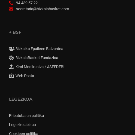
94 439 57 22
secretaria@bizkaiabasket.com
+ BSF
Bizkaiko Epaileen Batzordea
BizkaiaBasket Fundazioa
Kirol Medikuntza / ASFEDEBI
Web Posta
LEGEZKOA
Pribatutasun politika
Legezko abisua
Cookieen politika