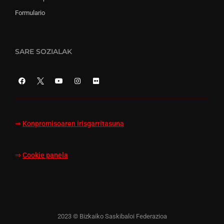
Formulario
SARE SOZIALAK
⇒
Konpromisoaren irisgarritasuna
⇒
Cookie panela
2023 © Bizkaiko Saskibaloi Federazioa