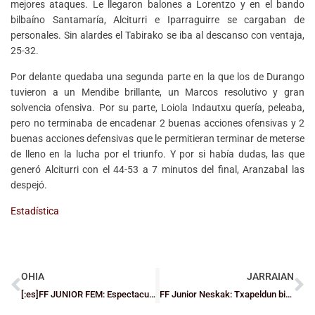
mejores ataques. Le llegaron balones a Lorentzo y en el bando
bilbaíno Santamaría, Alciturri e Iparraguirre se cargaban de
personales. Sin alardes el Tabirako se iba al descanso con ventaja,
25-32.
Por delante quedaba una segunda parte en la que los de Durango
tuvieron a un Mendibe brillante, un Marcos resolutivo y gran
solvencia ofensiva. Por su parte, Loiola Indautxu quería, peleaba,
pero no terminaba de encadenar 2 buenas acciones ofensivas y 2
buenas acciones defensivas que le permitieran terminar de meterse
de lleno en la lucha por el triunfo. Y por si había dudas, las que
generó Alciturri con el 44-53 a 7 minutos del final, Aranzabal las
despejó.
Estadística
OHIA
JARRAIAN
[:es]FF JUNIOR FEM: Espectacular partido que se apunta Loiola (78-77)
FF Junior Neskak: Txapeldun bihurtu zuen Tabirako Gernikaren aurka Loiolak lortutako garaipena (56-54)