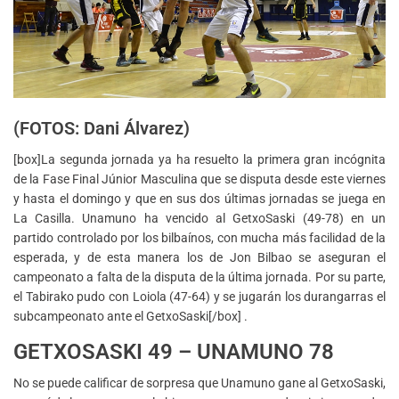
(FOTOS: Dani Álvarez)
[box]La segunda jornada ya ha resuelto la primera gran incógnita
de la Fase Final Júnior Masculina que se disputa desde este viernes
y hasta el domingo y que en sus dos últimas jornadas se juega en
La Casilla. Unamuno ha vencido al GetxoSaski (49-78) en un
partido controlado por los bilbaínos, con mucha más facilidad de la
esperada, y de esta manera los de Jon Bilbao se aseguran el
campeonato a falta de la disputa de la última jornada. Por su parte,
el Tabirako pudo con Loiola (47-64) y se jugarán los durangarras el
subcampeonato ante el GetxoSaski[/box] .
GETXOSASKI 49 – UNAMUNO 78
No se puede calificar de sorpresa que Unamuno gane al GetxoSaski,