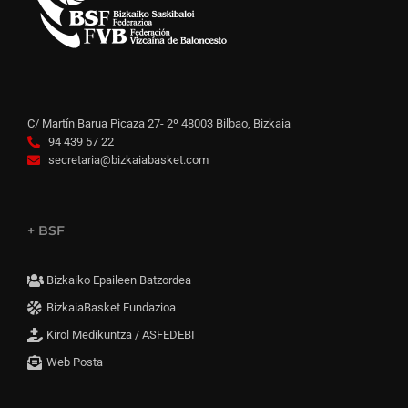
C/ Martín Barua Picaza 27- 2º 48003 Bilbao, Bizkaia
94 439 57 22
secretaria@bizkaiabasket.com
+ BSF
Bizkaiko Epaileen Batzordea
BizkaiaBasket Fundazioa
Kirol Medikuntza / ASFEDEBI
Web Posta