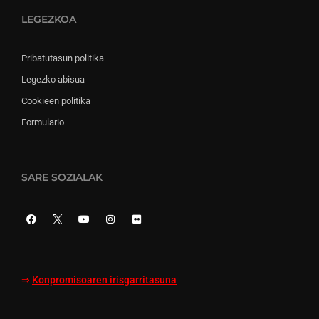
LEGEZKOA
Pribatutasun politika
Legezko abisua
Cookieen politika
Formulario
SARE SOZIALAK
⇒
Konpromisoaren irisgarritasuna