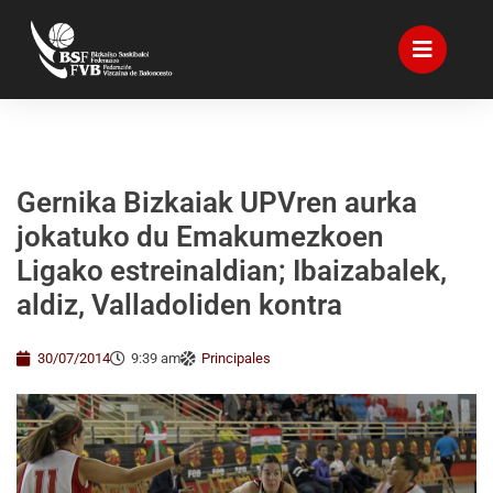
Gernika Bizkaiak UPVren aurka
jokatuko du Emakumezkoen
Ligako estreinaldian; Ibaizabalek,
aldiz, Valladoliden kontra
30/07/2014
9:39 am
Principales