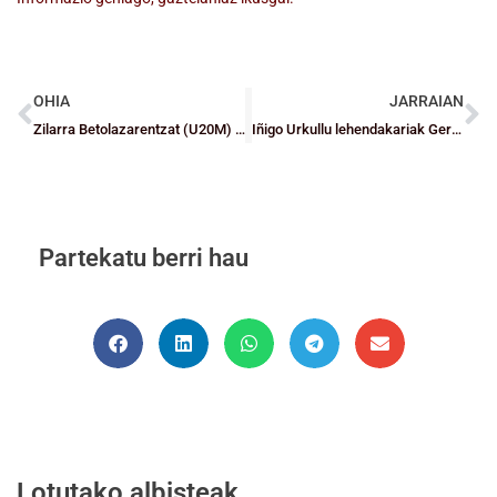
OHIA
JARRAIAN
Zilarra Betolazarentzat (U20M) eta brontzezko domina German Mongerentzat (U18W)
Iñigo Urkullu lehendakariak Gernika KESB hartu du
Partekatu berri hau
Lotutako albisteak