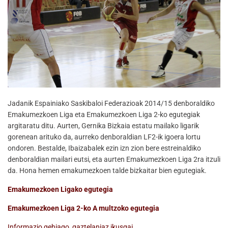
Jadanik Espainiako Saskibaloi Federazioak 2014/15 denboraldiko
Emakumezkoen Liga eta Emakumezkoen Liga 2-ko egutegiak
argitaratu ditu. Aurten, Gernika Bizkaia estatu mailako ligarik
gorenean arituko da, aurreko denboraldian LF2-ik igoera lortu
ondoren. Bestalde, Ibaizabalek ezin izn zion bere estreinaldiko
denboraldian mailari eutsi, eta aurten Emakumezkoen Liga 2ra itzuli
da. Hona hemen emakumezkoen talde bizkaitar bien egutegiak.
Emakumezkoen Ligako egutegia
Emakumezkoen Liga 2-ko A multzoko egutegia
Informazio gehiago, gaztelaniaz ikusgai.