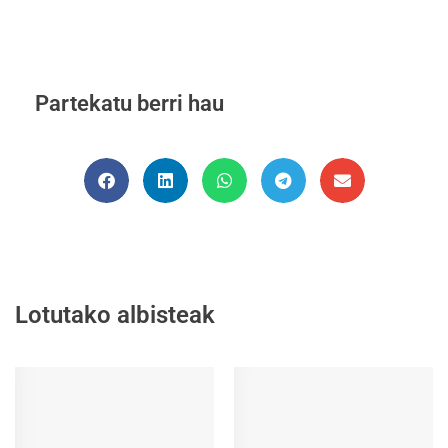
Partekatu berri hau
Lotutako albisteak