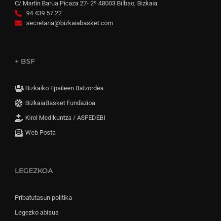
C/ Martín Barua Picaza 27- 2º 48003 Bilbao, Bizkaia
94 439 57 22
secretaria@bizkaiabasket.com
+ BSF
Bizkaiko Epaileen Batzordea
BizkaiaBasket Fundazioa
Kirol Medikuntza / ASFEDEBI
Web Posta
LEGEZKOA
Pribatutasun politika
Legezko abisua