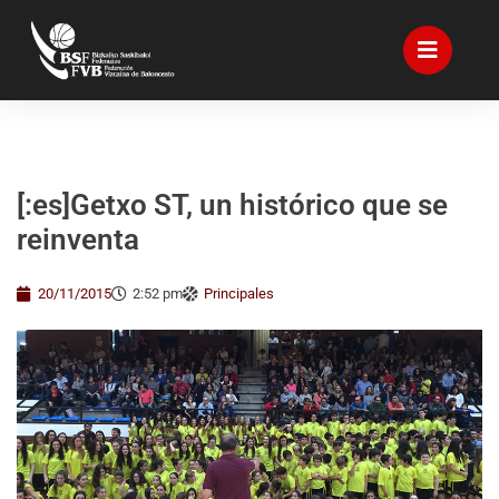
[:es]Getxo ST, un histórico que se
reinventa
20/11/2015
2:52 pm
Principales