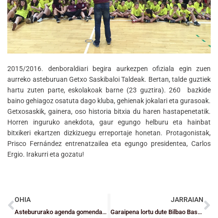
2015/2016. denboraldiari begira aurkezpen ofiziala egin zuen
aurreko asteburuan Getxo Saskibaloi Taldeak. Bertan, talde guztiek
hartu zuten parte, eskolakoak barne (23 guztira). 260 bazkide
baino gehiagoz osatuta dago kluba, gehienak jokalari eta gurasoak.
Getxosaskik, gainera, oso historia bitxia du haren hastapenetatik.
Horren inguruko anekdota, gaur egungo helburu eta hainbat
bitxikeri ekartzen dizkizuegu erreportaje honetan. Protagonistak,
Prisco Fernández entrenatzailea eta egungo presidentea, Carlos
Ergio. Irakurri eta gozatu!
OHIA
JARRAIAN
Astebururako agenda gomendagarria
Garaipena lortu dute Bilbao Basket, GDKO Ibaizabal eta Santurtzik, porrota Bidaideak eta Zornotzarentzat