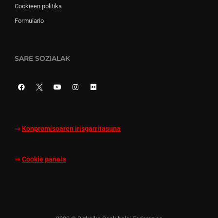
Cookieen politika
Formulario
SARE SOZIALAK
⇒
Konpromisoaren irisgarritasuna
⇒
Cookie panela