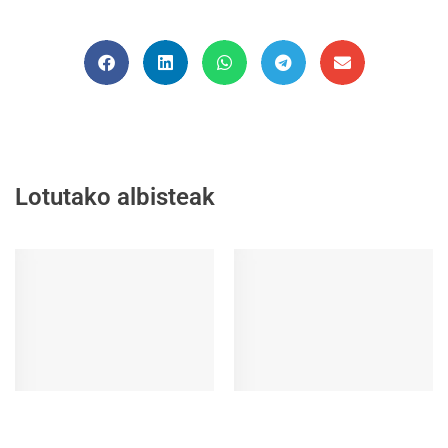
Lotutako albisteak