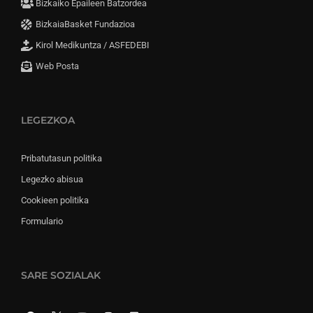
Bizkaiko Epaileen Batzordea
BizkaiaBasket Fundazioa
Kirol Medikuntza / ASFEDEBI
Web Posta
LEGEZKOA
Pribatutasun politika
Legezko abisua
Cookieen politika
Formulario
SARE SOZIALAK