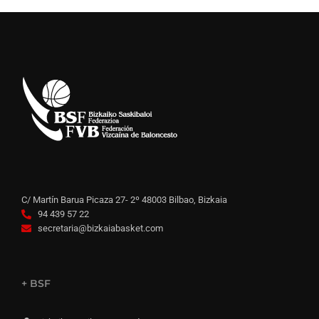
C/ Martín Barua Picaza 27- 2º 48003 Bilbao, Bizkaia
94 439 57 22
secretaria@bizkaiabasket.com
+ BSF