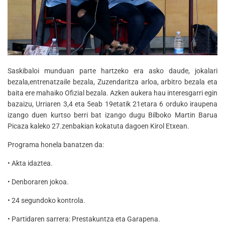
Saskibaloi munduan parte hartzeko era asko daude, jokalari
bezala,entrenatzaile bezala, Zuzendaritza arloa, arbitro bezala eta
baita ere mahaiko Ofizial bezala. Azken aukera hau interesgarri egin
bazaizu, Urriaren 3,4 eta 5eab 19etatik 21etara 6 orduko iraupena
izango duen kurtso berri bat izango dugu Bilboko Martin Barua
Picaza kaleko 27.zenbakian kokatuta dagoen Kirol Etxean.
Programa honela banatzen da:
• Akta idaztea.
• Denboraren jokoa.
• 24 segundoko kontrola.
• Partidaren sarrera: Prestakuntza eta Garapena.