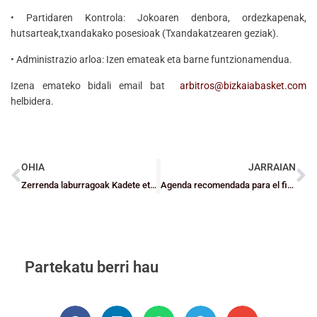
• Partidaren Kontrola: Jokoaren denbora, ordezkapenak,
hutsarteak,txandakako posesioak (Txandakatzearen geziak).
• Administrazio arloa: Izen emateak eta barne funtzionamendua.
Izena emateko bidali email bat
arbitros@bizkaiabasket.com
helbidera.
OHIA
JARRAIAN
Zerrenda laburragoak Kadete eta Haur mailako aurre selekzioetan.
Agenda recomendada para el fin de semana
Partekatu berri hau