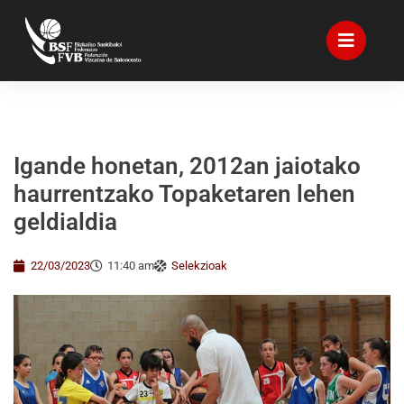
Igande honetan, 2012an jaiotako
haurrentzako Topaketaren lehen
geldialdia
22/03/2023
11:40 am
Selekzioak