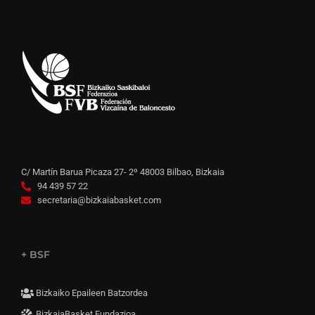
C/ Martín Barua Picaza 27- 2º 48003 Bilbao, Bizkaia
94 439 57 22
secretaria@bizkaiabasket.com
+ BSF
Bizkaiko Epaileen Batzordea
BizkaiaBasket Fundazioa