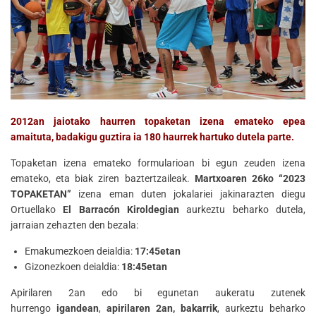
2012an jaiotako haurren topaketan izena emateko epea
amaituta, badakigu guztira ia 180 haurrek hartuko dutela parte.
Topaketan izena emateko formularioan bi egun zeuden izena
emateko, eta biak ziren baztertzaileak.
Martxoaren 26ko “2023
TOPAKETAN”
izena eman duten jokalariei jakinarazten diegu
Ortuellako
El Barracón Kiroldegian
aurkeztu beharko dutela,
jarraian zehazten den bezala:
Emakumezkoen deialdia:
17:45etan
Gizonezkoen deialdia:
18:45etan
Apirilaren 2an edo bi egunetan aukeratu zutenek
hurrengo
igandean
,
apirilaren 2an, bakarrik
, aurkeztu beharko