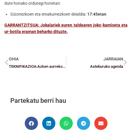
dute honako ordutegi honetan:
Gizonezkoen eta emakumezkoen deialdia:
17:45etan
GARRANTZITSUA: Jokalariek euren taldearen joko-kamiseta eta
ur-botila eraman beharko dituzte.
OHIA
JARRAIAN
TEKNIFIKAZIOA:Azken aurreko hitzordua Aste Santuko atsedenaldia baino lehen
Asteburuko agenda
Partekatu berri hau