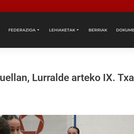
FEDERAZIOA
LEHIAKETAK
BERRIAK
DOKUM
uellan, Lurralde arteko IX. Tx