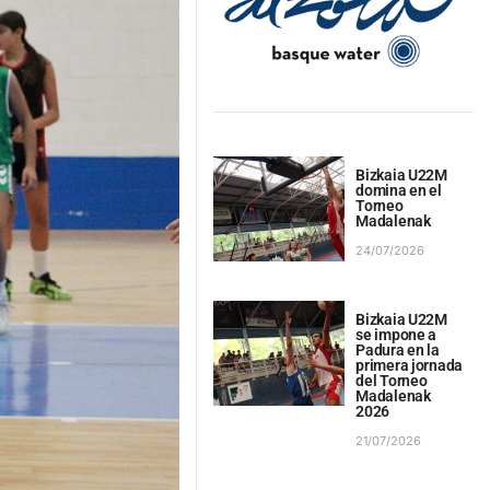
Bizkaia U22M
domina en el
Torneo
Madalenak
24/07/2026
Bizkaia U22M
se impone a
Padura en la
primera jornada
del Torneo
Madalenak
2026
21/07/2026