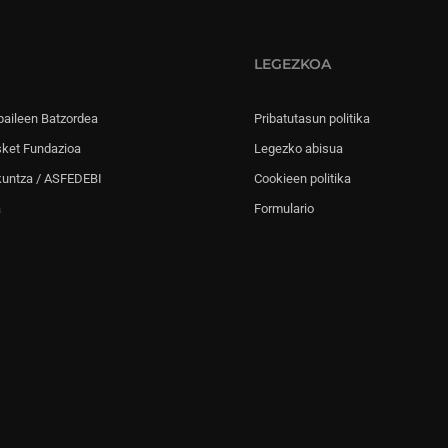
LEGEZKOA
paileen Batzordea
Pribatutasun politika
sket Fundazioa
Legezko abisua
kuntza / ASFEDEBI
Cookieen politika
a
Formulario