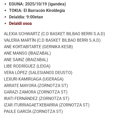
EGUNA: 2025/10/19 (igandea)
TOKIA: El Barracón Kiroldegia
Deialdia: 9:00etan
Deialdi osoa
ALEXIA SCHWARTZ (C.D BASKET BILBAO BERRI S.A.D)
VALERIA MARTÍN (C.D BASKET BILBAO BERRI S.A.D)
ANE KORTABITARTE (GERNIKA KESB)
ANE MANSO (IBAIZABAL)
ANE SAINZ (IBAIZABAL)
LIBE RODRÍGUEZ (LEIOA)
VERA LÓPEZ (SALESIANOS DEUSTO)
LEXURI KAMIRUAGA (UGERAGA)
ARRATE MAYORA (ZORNOTZA ST)
GARAZI ZAMORA (ZORNOTZA ST)
IRATI FERNÁNDEZ (ZORNOTZA ST)
IZAR ITURRIAGAETXEBARRIA (ZORNOTZA ST)
PAULE GARCÍA (ZORNOTZA ST)