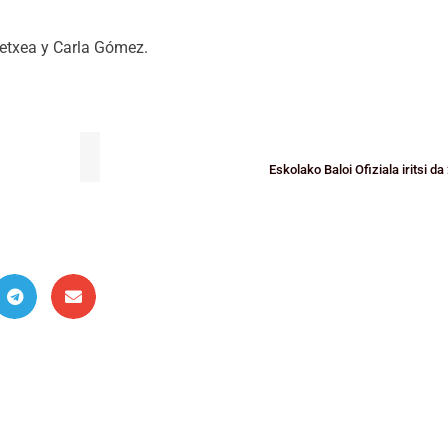
oetxea y Carla Gómez.
Eskolako Baloi Ofiziala iritsi 