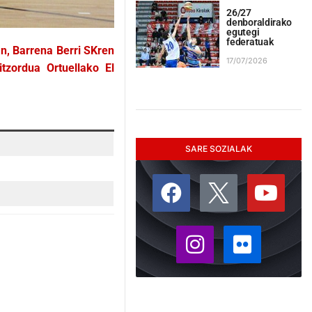
26/27
denboraldirako
egutegi
federatuak
n, Barrena Berri SKren
17/07/2026
tzordua Ortuellako El
SARE SOZIALAK