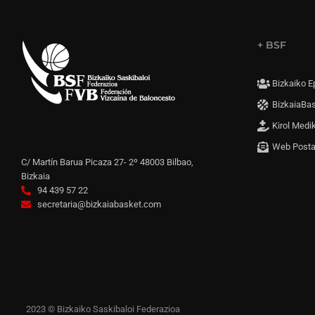
+ BSF
Bizkaiko E
BizkaiaBa
Kirol Medi
Web Post
C/ Martín Barua Picaza 27- 2º 48003 Bilbao,
Bizkaia
94 439 57 22
secretaria@bizkaiabasket.com
2023 © Bizkaiko Saskibaloi Federazioa