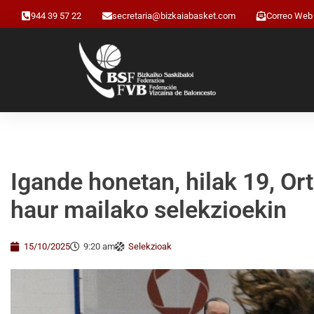
944 39 57 22
secretaria@bizkaiabasket.com
Correo Web
Igande honetan, hilak 19, Ort
haur mailako selekzioekin
15/10/2025
9:20 am
Selekzioak