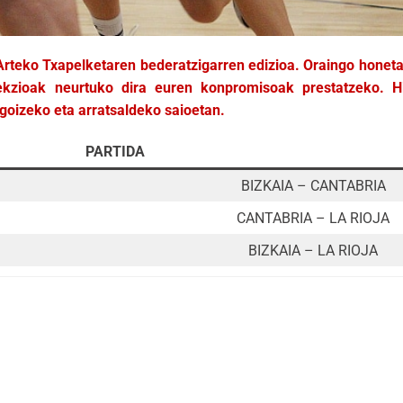
Arteko Txapelketaren bederatzigarren edizioa. Oraingo honeta
lekzioak neurtuko dira euren konpromisoak prestatzeko. Hi
 goizeko eta arratsaldeko saioetan.
PARTIDA
BIZKAIA – CANTABRIA
CANTABRIA – LA RIOJA
BIZKAIA – LA RIOJA