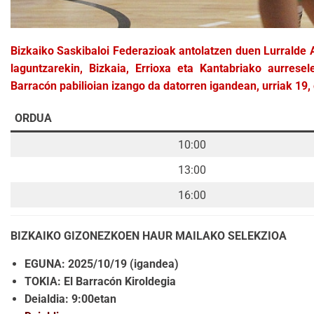
Bizkaiko Saskibaloi Federazioak antolatzen duen Lurralde 
laguntzarekin, Bizkaia, Errioxa eta Kantabriako aurrese
Barracón pabilioian izango da datorren igandean, urriak 19,
ORDUA
10:00
13:00
16:00
BIZKAIKO GIZONEZKOEN HAUR MAILAKO SELEKZIOA
EGUNA: 2025/10/19 (igandea)
TOKIA: El Barracón Kiroldegia
Deialdia: 9:00etan