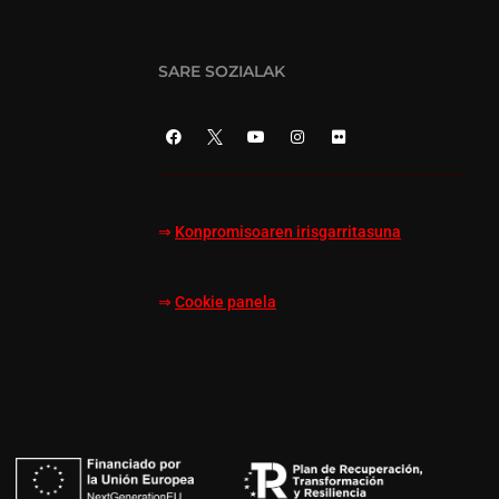
SARE SOZIALAK
⇒
Konpromisoaren irisgarritasuna
⇒
Cookie panela