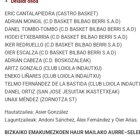
Deialdi osoa
ERIC CANTALAPIEDRA (CASTRO BASKET)
ADRIAN MONGIL (C.D BASKET BILBAO BERRI S.A.D)
DANEL TOMBO-TOMBO (C.D BASKET BILBAO BERRI S.A.D)
HODEI ETXEBARRIA (C.D BASKET BILBAO BERRI S.A.D)
IKER REDRUELLO (C.D BASKET BILBAO BERRI S.A.D)
OIER ESCALZA (C.D BASKET BILBAO BERRI S.A.D)
ADRIÁN CABEZA (C.D. BOSKOZALEAK)
ARITZ GONZALO (CLUB LOIOLA INDAUTXU)
ENEKO LIÑARES (CLUB LOIOLA INDAUTXU)
TELMO FERNÁNDEZ DE LA BASTIDA (CLUB LOIOLA INDAUT
DANEL ORTIZ (SAN JOSE JESUITAK IKASTETXEAK)
UNAX MÉNDEZ (ZORNOTZA ST)
Hautatzailea: Asier González
Laguntzaileak: Andoni Sánchez, Álex Fernández y Oier Arias.
BIZKAIKO EMAKUMEZKOEN HAUR MAILAKO AURRE–SELE