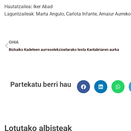
Hautatzailea
:
Iker Abad
Laguntzaileak: Marta Angulo, Carlota Infante, Amaiur Aurrek
OHIA
Bizkaiko Kadeteen aurreselekzioetarako testa Kantabriaren aurka
Partekatu berri hau
Lotutako albisteak