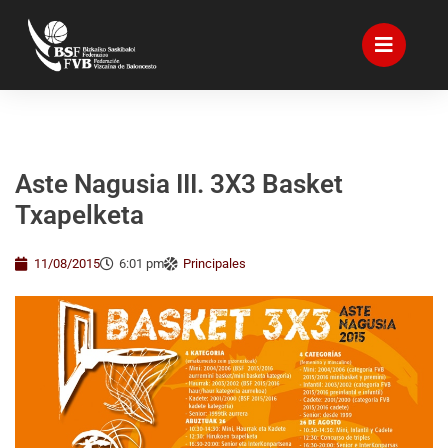
Aste Nagusia III. 3X3 Basket
Txapelketa
11/08/2015
6:01 pm
Principales