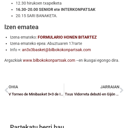
12.30 hirukoen txapelketa
16.30-20.00 SENIOR ete INTERKONPATSAK
20.15 SARI BANAKETA.
Izen ematea
Izena emateko:
FORMULARIO HONEN BITARTEZ
Izena emateko epea: Abuztuaren 17rarte
Info +:
an3x3basket@bilbokokonpartsak.com
Argazkiak
www.bilbokokonpartsak.com
–en ikusgai egongo dira.
OHIA
JARRAIAN
V Torneo de Minibasket 3×3 de Indar-Saski
Txus Vidorreta debutó en Gijón con la selección absoluta
Partekatu berri hau