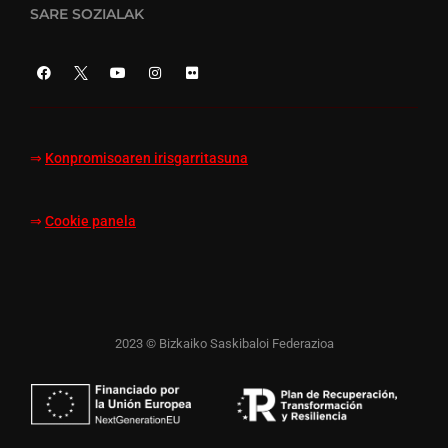
SARE SOZIALAK
⇒
Konpromisoaren irisgarritasuna
⇒
Cookie panela
2023 © Bizkaiko Saskibaloi Federazioa