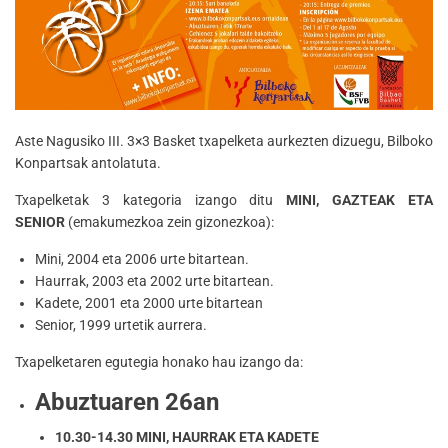
Aste Nagusiko III. 3×3 Basket txapelketa aurkezten dizuegu, Bilboko
Konpartsak antolatuta.
Txapelketak 3 kategoria izango ditu
MINI
, GAZTEAK ETA
SENIOR
(emakumezkoa zein gizonezkoa):
Mini, 2004 eta 2006 urte bitartean.
Haurrak, 2003 eta 2002 urte bitartean.
Kadete, 2001 eta 2000 urte bitartean
Senior, 1999 urtetik aurrera.
Txapelketaren egutegia honako hau izango da:
Abuztuaren 26an
10.30-14.30 MINI, HAURRAK ETA KADETE