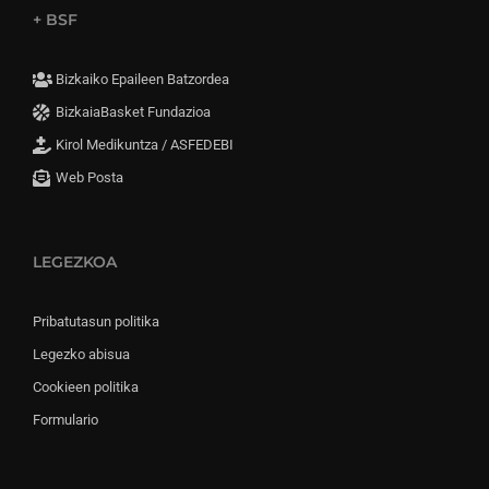
+ BSF
Bizkaiko Epaileen Batzordea
BizkaiaBasket Fundazioa
Kirol Medikuntza / ASFEDEBI
Web Posta
LEGEZKOA
Pribatutasun politika
Legezko abisua
Cookieen politika
Formulario