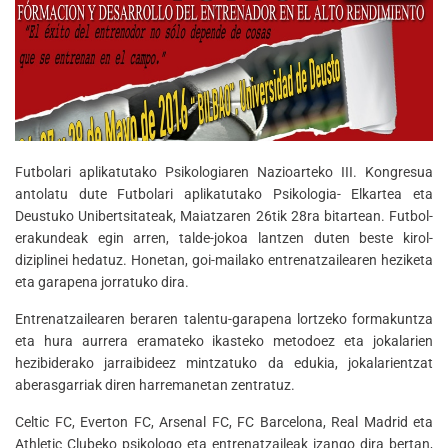
Futbolari aplikatutako Psikologiaren Nazioarteko III. Kongresua
antolatu dute Futbolari aplikatutako Psikologia- Elkartea eta
Deustuko Unibertsitateak, Maiatzaren 26tik 28ra bitartean. Futbol-
erakundeak egin arren, talde-jokoa lantzen duten beste kirol-
diziplinei hedatuz. Honetan, goi-mailako entrenatzailearen heziketa
eta garapena jorratuko dira.
Entrenatzailearen beraren talentu-garapena lortzeko formakuntza
eta hura aurrera eramateko ikasteko metodoez eta jokalarien
hezibiderako jarraibideez mintzatuko da edukia, jokalarientzat
aberasgarriak diren harremanetan zentratuz.
Celtic FC, Everton FC, Arsenal FC, FC Barcelona, Real Madrid eta
Athletic Clubeko psikologo eta entrenatzaileak izango dira bertan,