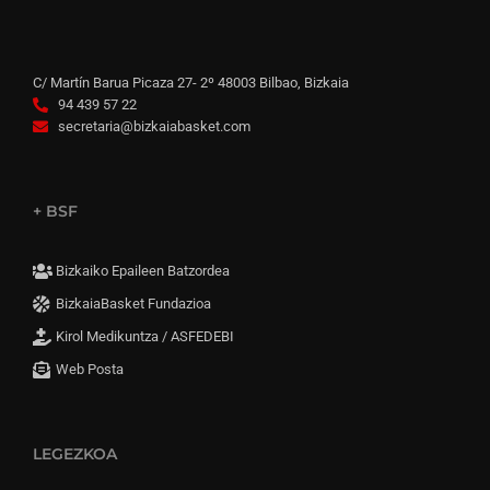
C/ Martín Barua Picaza 27- 2º 48003 Bilbao, Bizkaia
94 439 57 22
secretaria@bizkaiabasket.com
+ BSF
Bizkaiko Epaileen Batzordea
BizkaiaBasket Fundazioa
Kirol Medikuntza / ASFEDEBI
Web Posta
LEGEZKOA