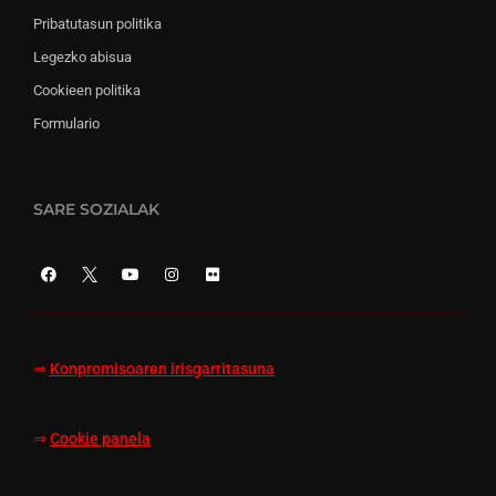
Pribatutasun politika
Legezko abisua
Cookieen politika
Formulario
SARE SOZIALAK
⇒
Konpromisoaren irisgarritasuna
⇒
Cookie panela