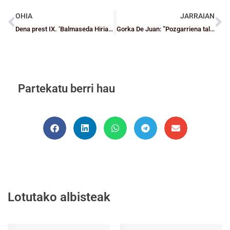
OHIA
JARRAIAN
Dena prest IX. ‘Balmaseda Hiria’Minibasket txapelketari begira
Gorka De Juan: ”Pozgarriena taldea hazten ikustea izan da”
Partekatu berri hau
Lotutako albisteak