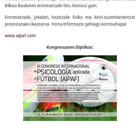
Bilbao Basketen entrenatzaile Sito Alonsoz gain.
Entrenatzaile, jokalari, hezitzaile fisiko eta kirol-zuzendarientzat
prestatutako ikastaroa. Hona informazio gehiago kontsultagai:
www.aipaf.com
Kongresuaren Diptikoa: