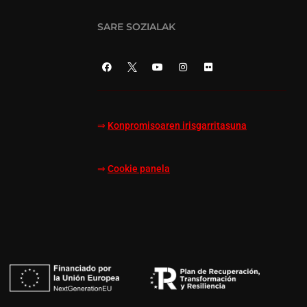
SARE SOZIALAK
⇒
Konpromisoaren irisgarritasuna
⇒
Cookie panela