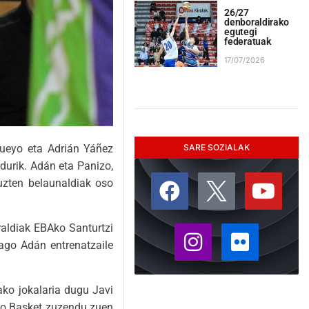
26/27
denboraldirako
egutegi
federatuak
17/07/2026
SARE SOZIALAK
Pueyo eta Adrián Yáñez
ldurik. Adán eta Panizo,
tuzten belaunaldiak oso
raldiak EBAko Santurtzi
ago Adán entrenatzaile
ako jokalaria dugu Javi
lbao Basket zuzendu zuen