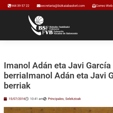
944 39 57 22
secretaria@bizkaiabasket.com
Correo Web
Imanol Adán eta Javi García 
berriaImanol Adán eta Javi G
berriak
15/07/2016
10:41 am
Principales
,
Selekzioak