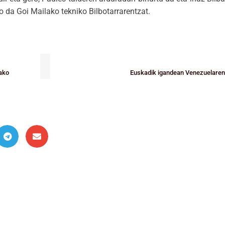
o da Goi Mailako tekniko Bilbotarrarentzat.
rako
Euskadik igandean Venezuelaren