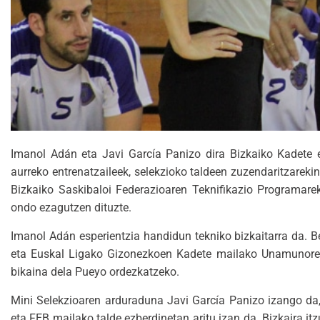
Imanol Adán eta Javi García Panizo dira Bizkaiko Kadete e
aurreko entrenatzaileek, selekzioko taldeen zuzendaritzareki
Bizkaiko Saskibaloi Federazioaren Teknifikazio Programarek
ondo ezagutzen dituzte.
Imanol Adán esperientzia handidun tekniko bizkaitarra da. B
eta Euskal Ligako Gizonezkoen Kadete mailako Unamunorekin
bikaina dela Pueyo ordezkatzeko.
Mini Selekzioaren arduraduna Javi García Panizo izango da,
eta FEB mailako talde ezberdinetan aritu izan da. Bizkaira it