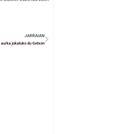
JARRAIAN
 aurka jokatuko du Getxon