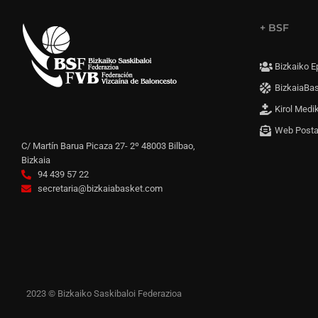
+ BSF
Bizkaiko E
BizkaiaBa
Kirol Medi
Web Post
C/ Martín Barua Picaza 27- 2º 48003 Bilbao,
Bizkaia
94 439 57 22
secretaria@bizkaiabasket.com
2023 © Bizkaiko Saskibaloi Federazioa