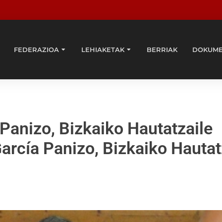
FEDERAZIOA
LEHIAKETAK
BERRIAK
DOKUM
Panizo, Bizkaiko Hautatzaile
arcía Panizo, Bizkaiko Hautat