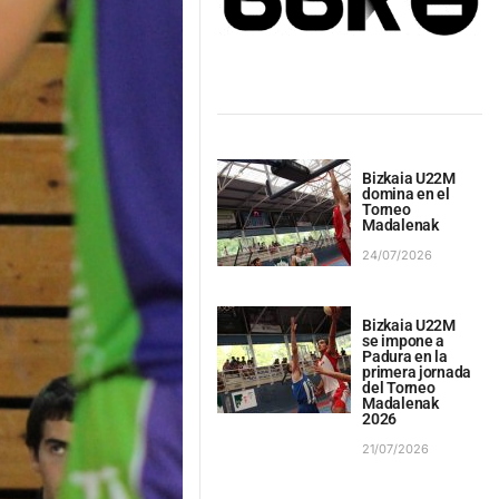
Bizkaia U22M
domina en el
Torneo
Madalenak
24/07/2026
Bizkaia U22M
se impone a
Padura en la
primera jornada
del Torneo
Madalenak
2026
21/07/2026