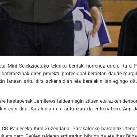
ta Mini Selekzioetako tekniko berriak, hurrenez urren. Rafa 
n bateraezinak diren proiektu profesional berrietan daude murgi
in lanean aritu dira azkenaldian eta beraiekin lan egingo di
ere hastapenak Jarrilleros taldean egin zituen eta azken denbo
 egin ditu. Katalunian ere aritu izan da entrenatzen. Argi d
 CB Pauleseko Kirol Zuzendaria. Barakaldoko harrobitik irtend
zuli eta gero, Paúles talderen arduradun bihurtu da eta ihaz Bi