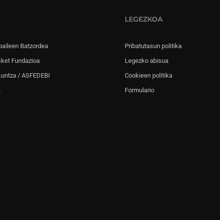
LEGEZKOA
paileen Batzordea
Pribatutasun politika
sket Fundazioa
Legezko abisua
kuntza / ASFEDEBI
Cookieen politika
a
Formulario