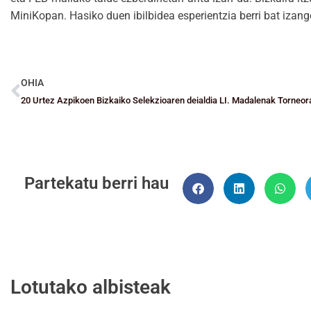
MiniKopan. Hasiko duen ibilbidea esperientzia berri bat izang
OHIA
20 Urtez Azpikoen Bizkaiko Selekzioaren deialdia LI. Madalenak Torneo
Partekatu berri hau
Lotutako albisteak