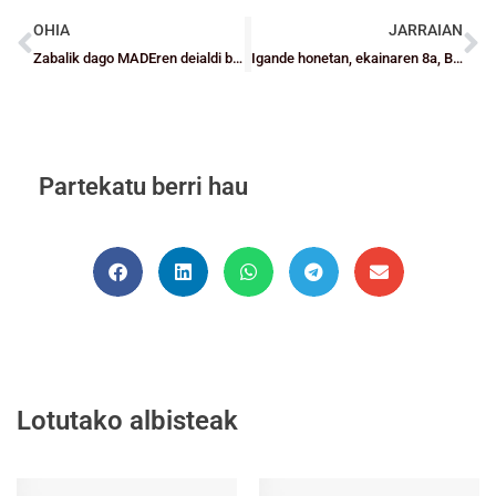
OHIA
JARRAIAN
Zabalik dago MADEren deialdi berrian izena emateko epea
Igande honetan, ekainaren 8a, Bizkaiko Mini, Haur eta Kadete mailako aurre-selekzioen deialdiak
Partekatu berri hau
Lotutako albisteak