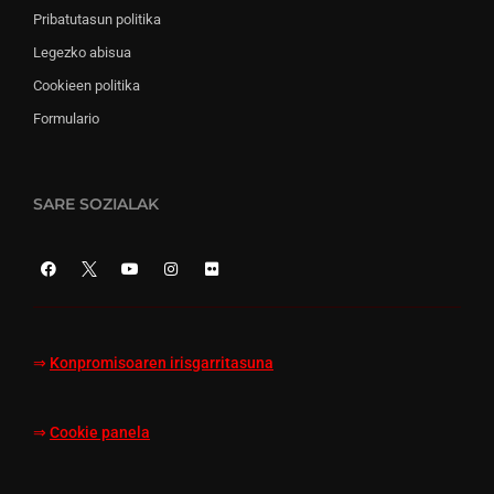
Pribatutasun politika
Legezko abisua
Cookieen politika
Formulario
SARE SOZIALAK
⇒
Konpromisoaren irisgarritasuna
⇒
Cookie panela