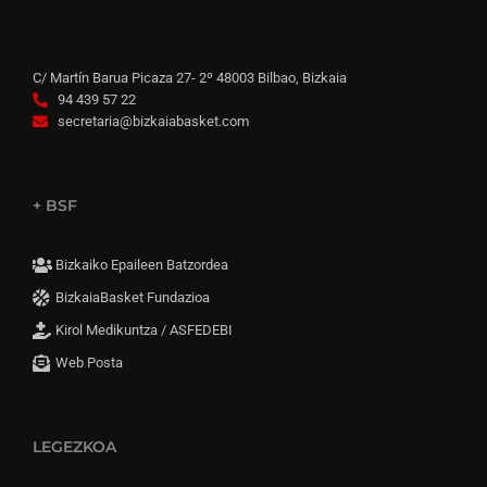
C/ Martín Barua Picaza 27- 2º 48003 Bilbao, Bizkaia
94 439 57 22
secretaria@bizkaiabasket.com
+ BSF
Bizkaiko Epaileen Batzordea
BizkaiaBasket Fundazioa
Kirol Medikuntza / ASFEDEBI
Web Posta
LEGEZKOA