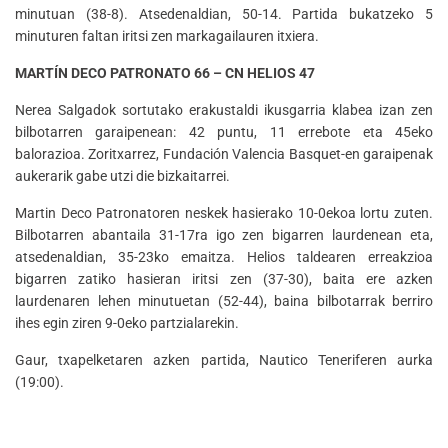
minutuan (38-8). Atsedenaldian, 50-14. Partida bukatzeko 5
minuturen faltan iritsi zen markagailauren itxiera.
MARTÍN DECO PATRONATO 66 – CN HELIOS 47
Nerea Salgadok sortutako erakustaldi ikusgarria klabea izan zen
bilbotarren garaipenean: 42 puntu, 11 errebote eta 45eko
balorazioa. Zoritxarrez, Fundación Valencia Basquet-en garaipenak
aukerarik gabe utzi die bizkaitarrei.
Martin Deco Patronatoren neskek hasierako 10-0ekoa lortu zuten.
Bilbotarren abantaila 31-17ra igo zen bigarren laurdenean eta,
atsedenaldian, 35-23ko emaitza. Helios taldearen erreakzioa
bigarren zatiko hasieran iritsi zen (37-30), baita ere azken
laurdenaren lehen minutuetan (52-44), baina bilbotarrak berriro
ihes egin ziren 9-0eko partzialarekin.
Gaur, txapelketaren azken partida, Nautico Teneriferen aurka
(19:00).