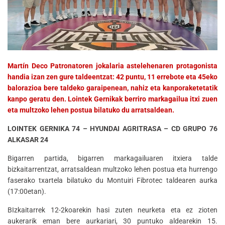
Martín Deco Patronatoren jokalaria astelehenaren protagonista
handia izan zen gure taldeentzat: 42 puntu, 11 errebote eta 45eko
balorazioa bere taldeko garaipenean, nahiz eta kanporaketetatik
kanpo geratu den. Lointek Gernikak berriro markagailua itxi zuen
eta multzoko lehen postua bilatuko du arratsaldean.
LOINTEK GERNIKA 74 – HYUNDAI AGRITRASA – CD GRUPO 76
ALKASAR 24
Bigarren partida, bigarren markagailuaren itxiera talde
bizkaitarrentzat, arratsaldean multzoko lehen postua eta hurrengo
faserako txartela bilatuko du Montuiri Fibrotec taldearen aurka
(17:00etan).
BIzkaitarrek 12-2koarekin hasi zuten neurketa eta ez zioten
aukerarik eman bere aurkariari, 30 puntuko aldearekin 15.