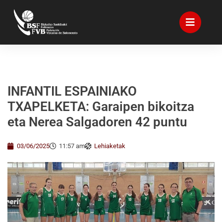
INFANTIL ESPAINIAKO
TXAPELKETA: Garaipen bikoitza
eta Nerea Salgadoren 42 puntu
03/06/2025
11:57 am
Lehiaketak