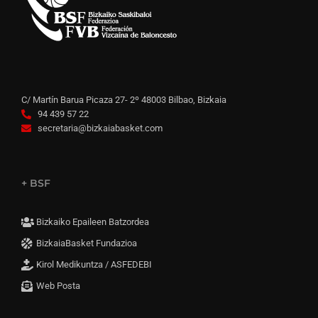
C/ Martín Barua Picaza 27- 2º 48003 Bilbao, Bizkaia
94 439 57 22
secretaria@bizkaiabasket.com
+ BSF
Bizkaiko Epaileen Batzordea
BizkaiaBasket Fundazioa
Kirol Medikuntza / ASFEDEBI
Web Posta