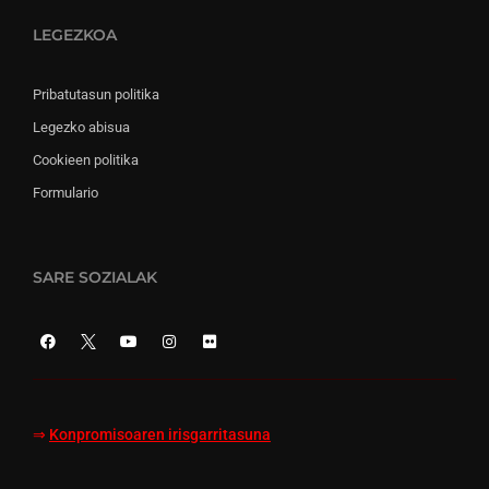
LEGEZKOA
Pribatutasun politika
Legezko abisua
Cookieen politika
Formulario
SARE SOZIALAK
⇒
Konpromisoaren irisgarritasuna