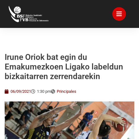
Irune Oriok bat egin du
Emakumezkoen Ligako labeldun
bizkaitarren zerrendarekin
06/09/2021
1:30 pm
Principales