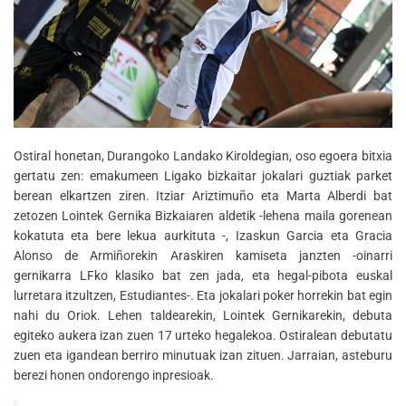
Ostiral honetan, Durangoko Landako Kiroldegian, oso egoera bitxia
gertatu zen: emakumeen Ligako bizkaitar jokalari guztiak parket
berean elkartzen ziren. Itziar Ariztimuño eta Marta Alberdi bat
zetozen Lointek Gernika Bizkaiaren aldetik -lehena maila gorenean
kokatuta eta bere lekua aurkituta -, Izaskun Garcia eta Gracia
Alonso de Armiñorekin Araskiren kamiseta janzten -oinarri
gernikarra LFko klasiko bat zen jada, eta hegal-pibota euskal
lurretara itzultzen, Estudiantes-. Eta jokalari poker horrekin bat egin
nahi du Oriok. Lehen taldearekin, Lointek Gernikarekin, debuta
egiteko aukera izan zuen 17 urteko hegalekoa. Ostiralean debutatu
zuen eta igandean berriro minutuak izan zituen. Jarraian, asteburu
berezi honen ondorengo inpresioak.