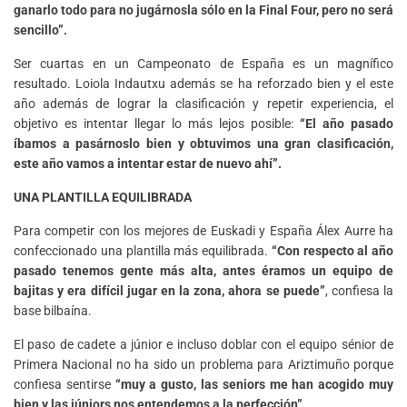
ganarlo todo para no jugárnosla sólo en la Final Four, pero no será
sencillo”.
Ser cuartas en un Campeonato de España es un magnífico
resultado. Loiola Indautxu además se ha reforzado bien y el este
año además de lograr la clasificación y repetir experiencia, el
objetivo es intentar llegar lo más lejos posible:
“El año pasado
íbamos a pasárnoslo bien y obtuvimos una gran clasificación,
este año vamos a intentar estar de nuevo ahí”.
UNA PLANTILLA EQUILIBRADA
Para competir con los mejores de Euskadi y España Álex Aurre ha
confeccionado una plantilla más equilibrada.
“Con respecto al año
pasado tenemos gente más alta, antes éramos un equipo de
bajitas y era difícil jugar en la zona, ahora se puede”
, confiesa la
base bilbaína.
El paso de cadete a júnior e incluso doblar con el equipo sénior de
Primera Nacional no ha sido un problema para Ariztimuño porque
confiesa sentirse
“muy a gusto, las seniors me han acogido muy
bien y las júniors nos entendemos a la perfección”.