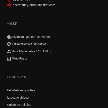
94 439 57 22
secretaria@bizkaiabasket.com
+ BSF
Bizkaiko Epaileen Batzordea
BizkaiaBasket Fundazioa
Kirol Medikuntza / ASFEDEBI
Web Posta
LEGEZKOA
Pribatutasun politika
Legezko abisua
Cookieen politika