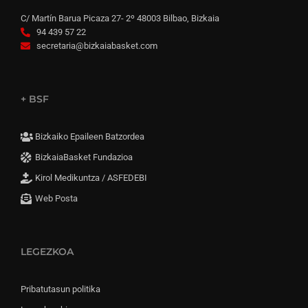
C/ Martín Barua Picaza 27- 2º 48003 Bilbao, Bizkaia
94 439 57 22
secretaria@bizkaiabasket.com
+ BSF
Bizkaiko Epaileen Batzordea
BizkaiaBasket Fundazioa
Kirol Medikuntza / ASFEDEBI
Web Posta
LEGEZKOA
Pribatutasun politika