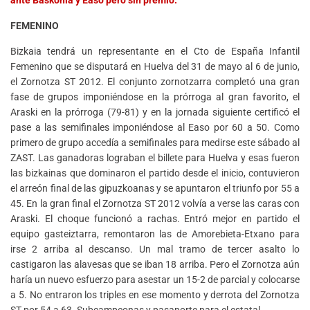
FEMENINO
Bizkaia tendrá un representante en el Cto de España Infantil
Femenino que se disputará en Huelva del 31 de mayo al 6 de junio,
el Zornotza ST 2012. El conjunto zornotzarra completó una gran
fase de grupos imponiéndose en la prórroga al gran favorito, el
Araski en la prórroga (79-81) y en la jornada siguiente certificó el
pase a las semifinales imponiéndose al Easo por 60 a 50. Como
primero de grupo accedía a semifinales para medirse este sábado al
ZAST. Las ganadoras lograban el billete para Huelva y esas fueron
las bizkainas que dominaron el partido desde el inicio, contuvieron
el arreón final de las gipuzkoanas y se apuntaron el triunfo por 55 a
45. En la gran final el Zornotza ST 2012 volvía a verse las caras con
Araski. El choque funcionó a rachas. Entró mejor en partido el
equipo gasteiztarra, remontaron las de Amorebieta-Etxano para
irse 2 arriba al descanso. Un mal tramo de tercer asalto lo
castigaron las alavesas que se iban 18 arriba. Pero el Zornotza aún
haría un nuevo esfuerzo para asestar un 15-2 de parcial y colocarse
a 5. No entraron los triples en ese momento y derrota del Zornotza
ST por 54 a 63. Subcampeonas y pasaporte para el estatal.