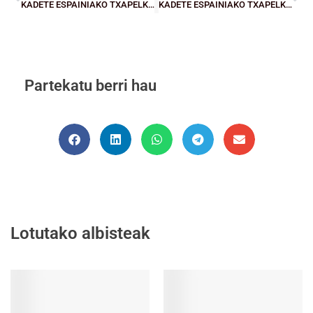
KADETE ESPAINIAKO TXAPELKETA: Lointek Gernika, arazorik gabe; Fundación Bilbao Basket Fundazioa, zailtasunak
KADETE ESPAINIAKO TXAPELKETA: Garaipen bikoitza, azken jardunaldi klabearen zain
Partekatu berri hau
Lotutako albisteak