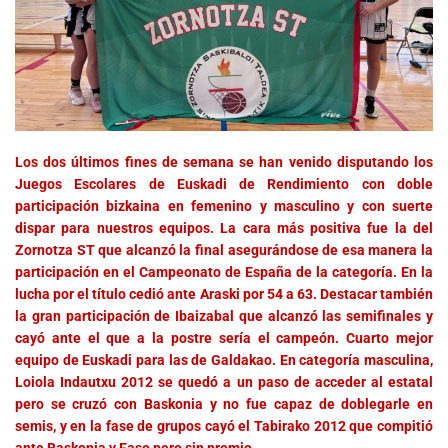
Los dos últimos fines de semana se han venido disputando los
Juegos Escolares de Euskadi de Rendimiento con doble
participación bizkaina en femenino y masculino y con suerte
dispar para nuestros equipos. La cara más positiva fue la del
Zornotza ST que alcanzó la final asegurándose de esa manera la
participación en el Campeonato de España de la categoría. En la
lucha por el título cedió ante Araski por 54 a 63. Destacar también
la gran participación de Ibaizabal que alcanzó las semifinales y
cayó ante el que a la postre sería el campeón. Cuarto mejor
equipo de Euskadi para las de Galdakao. En categoría masculina,
Loiola Indautxu 2012 se quedó a un paso de acceder al estatal
pero se cruzó con Baskonia y no fue capaz de doblegarle en
semis, y en la fase de grupos cayó el Tabirako 2012 que compitió
ante Baskonia y Easo pero sin premio.