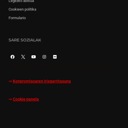
Legezko abisua
Cookieen politika
Formulario
SARE SOZIALAK
⇒
Konpromisoaren irisgarritasuna
⇒
Cookie panela